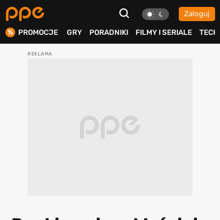
Zaloguj
ierdź
PROMOCJE
GRY
PORADNIKI
FILMY I SERIALE
TECH