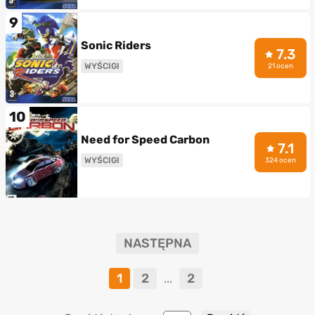
9
Sonic Riders
7.3
WYŚCIGI
21 ocen
10
Need for Speed Carbon
7.1
WYŚCIGI
324 ocen
NASTĘPNA
1
2
2
...