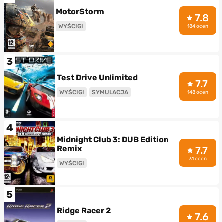
MotorStorm
7.8
WYŚCIGI
184 ocen
3
Test Drive Unlimited
7.7
WYŚCIGI
SYMULACJA
148 ocen
4
Midnight Club 3: DUB Edition
Remix
7.7
31 ocen
WYŚCIGI
5
Ridge Racer 2
7.6