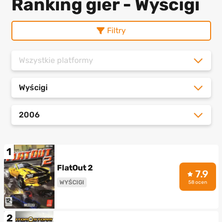
Ranking gier - Wyścigi
Filtry
Wszystkie platformy
Wyścigi
2006
1
FlatOut 2
7.9
WYŚCIGI
58 ocen
2