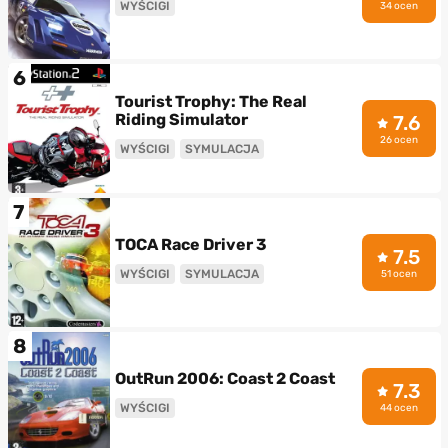
WYŚCIGI
34 ocen
6
Tourist Trophy: The Real
Riding Simulator
7.6
26 ocen
WYŚCIGI
SYMULACJA
7
TOCA Race Driver 3
7.5
WYŚCIGI
SYMULACJA
51 ocen
8
OutRun 2006: Coast 2 Coast
7.3
WYŚCIGI
44 ocen