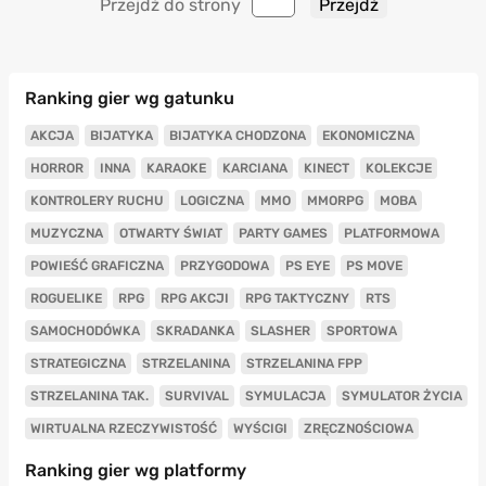
Przejdź do strony
Ranking gier wg gatunku
AKCJA
BIJATYKA
BIJATYKA CHODZONA
EKONOMICZNA
HORROR
INNA
KARAOKE
KARCIANA
KINECT
KOLEKCJE
KONTROLERY RUCHU
LOGICZNA
MMO
MMORPG
MOBA
MUZYCZNA
OTWARTY ŚWIAT
PARTY GAMES
PLATFORMOWA
POWIEŚĆ GRAFICZNA
PRZYGODOWA
PS EYE
PS MOVE
ROGUELIKE
RPG
RPG AKCJI
RPG TAKTYCZNY
RTS
SAMOCHODÓWKA
SKRADANKA
SLASHER
SPORTOWA
STRATEGICZNA
STRZELANINA
STRZELANINA FPP
STRZELANINA TAK.
SURVIVAL
SYMULACJA
SYMULATOR ŻYCIA
WIRTUALNA RZECZYWISTOŚĆ
WYŚCIGI
ZRĘCZNOŚCIOWA
Ranking gier wg platformy