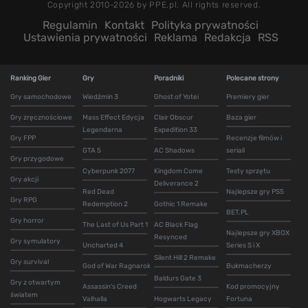
Copyright 2010-2026 by PPE.pl. All rights reserved.
Regulamin
Kontakt
Polityka prywatności
Ustawienia prywatności
Reklama
Redakcja
RSS
Ranking Gier
Gry
Poradniki
Polecane strony
Gry samochodowe
Wiedźmin 3
Ghost of Yotei
Premiery gier
Gry zręcznościowe
Mass Effect Edycja
Clair Obscur
Baza gier
Legendarna
Expedition 33
Gry FPP
Recenzje filmów i
GTA 5
AC Shadows
seriali
Gry przygodowe
Cyberpunk 2077
Kingdom Come
Testy sprzętu
Gry akcji
Deliverance 2
Red Dead
Najlepsze gry PS5
Gry RPG
Redemption 2
Gothic 1 Remake
BET.PL
Gry horror
The Last of Us Part 1
AC Black Flag
Najlepsze gry XBOX
Resynced
Gry symulatory
Uncharted 4
Series S i X
Silent Hill 2 Remake
Gry survival
God of War Ragnarok
Bukmacherzy
Baldurs Gate 3
Gry z otwartym
Assassin's Creed
Kod promocyjny
światem
Valhalla
Hogwarts Legacy
Fortuna