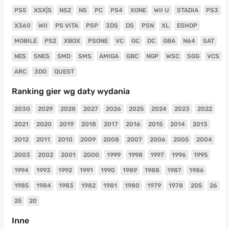
PS5
XSX|S
NS2
NS
PC
PS4
XONE
WII U
STADIA
PS3
X360
WII
PS VITA
PSP
3DS
DS
PSN
XL
ESHOP
MOBILE
PS2
XBOX
PSONE
VC
GC
DC
GBA
N64
SAT
NES
SNES
SMD
SMS
AMIGA
GBC
NGP
WSC
SGG
VCS
ARC
3DO
QUEST
Ranking gier wg daty wydania
2030
2029
2028
2027
2026
2025
2024
2023
2022
2021
2020
2019
2018
2017
2016
2015
2014
2013
2012
2011
2010
2009
2008
2007
2006
2005
2004
2003
2002
2001
2000
1999
1998
1997
1996
1995
1994
1993
1992
1991
1990
1989
1988
1987
1986
1985
1984
1983
1982
1981
1980
1979
1978
205
26
25
20
Inne