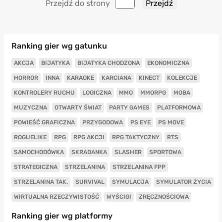
Przejdź do strony
Ranking gier wg gatunku
AKCJA
BIJATYKA
BIJATYKA CHODZONA
EKONOMICZNA
HORROR
INNA
KARAOKE
KARCIANA
KINECT
KOLEKCJE
KONTROLERY RUCHU
LOGICZNA
MMO
MMORPG
MOBA
MUZYCZNA
OTWARTY ŚWIAT
PARTY GAMES
PLATFORMOWA
POWIEŚĆ GRAFICZNA
PRZYGODOWA
PS EYE
PS MOVE
ROGUELIKE
RPG
RPG AKCJI
RPG TAKTYCZNY
RTS
SAMOCHODÓWKA
SKRADANKA
SLASHER
SPORTOWA
STRATEGICZNA
STRZELANINA
STRZELANINA FPP
STRZELANINA TAK.
SURVIVAL
SYMULACJA
SYMULATOR ŻYCIA
WIRTUALNA RZECZYWISTOŚĆ
WYŚCIGI
ZRĘCZNOŚCIOWA
Ranking gier wg platformy