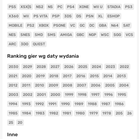
PS5
XSX|S
NS2
NS
PC
PS4
XONE
WII U
STADIA
PS3
X360
WII
PS VITA
PSP
3DS
DS
PSN
XL
ESHOP
MOBILE
PS2
XBOX
PSONE
VC
GC
DC
GBA
N64
SAT
NES
SNES
SMD
SMS
AMIGA
GBC
NGP
WSC
SGG
VCS
ARC
3DO
QUEST
Ranking gier wg daty wydania
2030
2029
2028
2027
2026
2025
2024
2023
2022
2021
2020
2019
2018
2017
2016
2015
2014
2013
2012
2011
2010
2009
2008
2007
2006
2005
2004
2003
2002
2001
2000
1999
1998
1997
1996
1995
1994
1993
1992
1991
1990
1989
1988
1987
1986
1985
1984
1983
1982
1981
1980
1979
1978
205
26
25
20
Inne