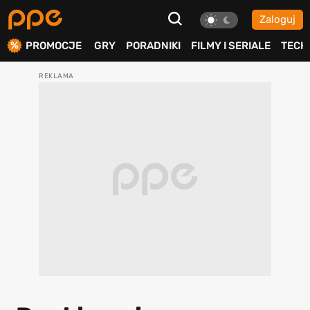
Zaloguj
ierdź
PROMOCJE
GRY
PORADNIKI
FILMY I SERIALE
TECH