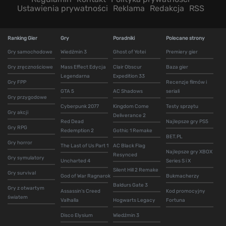
Ustawienia prywatności
Reklama
Redakcja
RSS
Ranking Gier
Gry
Poradniki
Polecane strony
Gry samochodowe
Wiedźmin 3
Ghost of Yotei
Premiery gier
Gry zręcznościowe
Mass Effect Edycja
Clair Obscur
Baza gier
Legendarna
Expedition 33
Gry FPP
Recenzje filmów i
GTA 5
AC Shadows
seriali
Gry przygodowe
Cyberpunk 2077
Kingdom Come
Testy sprzętu
Gry akcji
Deliverance 2
Red Dead
Najlepsze gry PS5
Gry RPG
Redemption 2
Gothic 1 Remake
BET.PL
Gry horror
The Last of Us Part 1
AC Black Flag
Najlepsze gry XBOX
Resynced
Gry symulatory
Uncharted 4
Series S i X
Silent Hill 2 Remake
Gry survival
God of War Ragnarok
Bukmacherzy
Baldurs Gate 3
Gry z otwartym
Assassin's Creed
Kod promocyjny
światem
Valhalla
Hogwarts Legacy
Fortuna
Disco Elysium
Wiedźmin 3