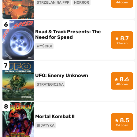
STRZELANINA FPP
HORROR
44 ocen
6
Road & Track Presents: The
Need for Speed
8.7
21 ocen
WYŚCIGI
7
UFO: Enemy Unknown
8.6
STRATEGICZNA
48 ocen
8
Mortal Kombat II
8.5
BIJATYKA
167 ocen