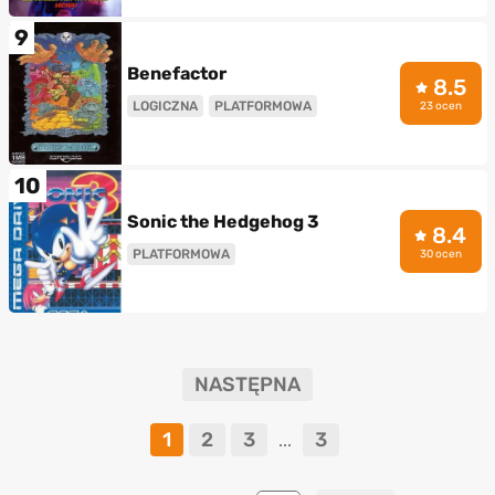
9
Benefactor
8.5
LOGICZNA
PLATFORMOWA
23 ocen
10
Sonic the Hedgehog 3
8.4
PLATFORMOWA
30 ocen
NASTĘPNA
1
2
3
3
...