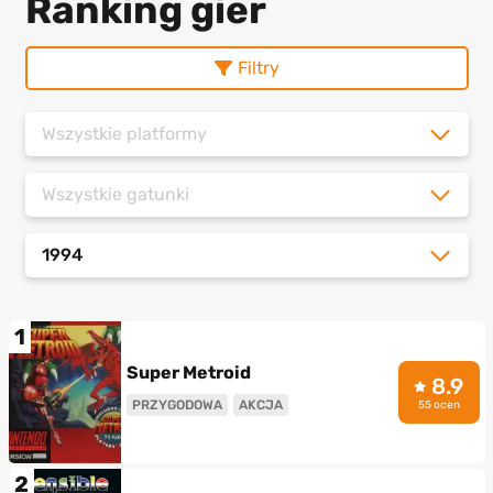
Ranking gier
Filtry
Wszystkie platformy
Wszystkie gatunki
1994
1
Super Metroid
8.9
PRZYGODOWA
AKCJA
55 ocen
2