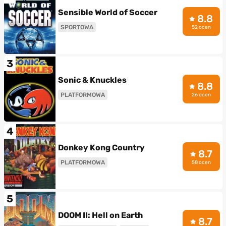
Sensible World of Soccer
8.8
SPORTOWA
52 ocen
3
Sonic & Knuckles
8.8
PLATFORMOWA
26 ocen
4
Donkey Kong Country
8.7
PLATFORMOWA
58 ocen
5
DOOM II: Hell on Earth
8.7