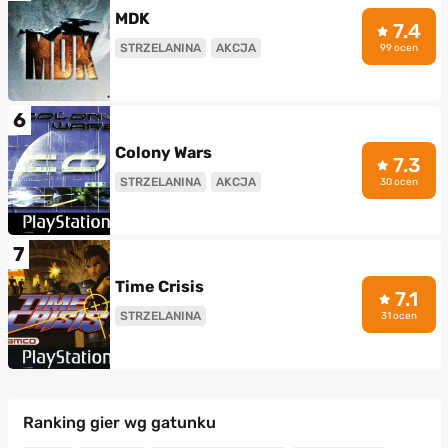
MDK
7.4
STRZELANINA
AKCJA
99 ocen
6
Colony Wars
7.3
STRZELANINA
AKCJA
30 ocen
7
Time Crisis
7.1
STRZELANINA
31 ocen
Ranking gier wg gatunku