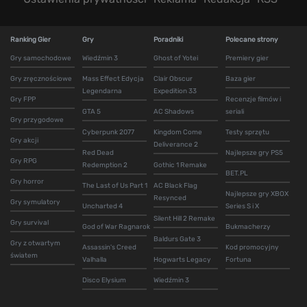
Ranking Gier
Gry
Poradniki
Polecane strony
Gry samochodowe
Wiedźmin 3
Ghost of Yotei
Premiery gier
Gry zręcznościowe
Mass Effect Edycja
Clair Obscur
Baza gier
Legendarna
Expedition 33
Gry FPP
Recenzje filmów i
GTA 5
AC Shadows
seriali
Gry przygodowe
Cyberpunk 2077
Kingdom Come
Testy sprzętu
Gry akcji
Deliverance 2
Red Dead
Najlepsze gry PS5
Gry RPG
Redemption 2
Gothic 1 Remake
BET.PL
Gry horror
The Last of Us Part 1
AC Black Flag
Najlepsze gry XBOX
Resynced
Gry symulatory
Uncharted 4
Series S i X
Silent Hill 2 Remake
Gry survival
God of War Ragnarok
Bukmacherzy
Baldurs Gate 3
Gry z otwartym
Assassin's Creed
Kod promocyjny
światem
Valhalla
Hogwarts Legacy
Fortuna
Disco Elysium
Wiedźmin 3