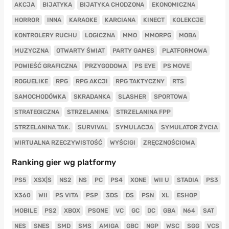
AKCJA
BIJATYKA
BIJATYKA CHODZONA
EKONOMICZNA
HORROR
INNA
KARAOKE
KARCIANA
KINECT
KOLEKCJE
KONTROLERY RUCHU
LOGICZNA
MMO
MMORPG
MOBA
MUZYCZNA
OTWARTY ŚWIAT
PARTY GAMES
PLATFORMOWA
POWIEŚĆ GRAFICZNA
PRZYGODOWA
PS EYE
PS MOVE
ROGUELIKE
RPG
RPG AKCJI
RPG TAKTYCZNY
RTS
SAMOCHODÓWKA
SKRADANKA
SLASHER
SPORTOWA
STRATEGICZNA
STRZELANINA
STRZELANINA FPP
STRZELANINA TAK.
SURVIVAL
SYMULACJA
SYMULATOR ŻYCIA
WIRTUALNA RZECZYWISTOŚĆ
WYŚCIGI
ZRĘCZNOŚCIOWA
Ranking gier wg platformy
PS5
XSX|S
NS2
NS
PC
PS4
XONE
WII U
STADIA
PS3
X360
WII
PS VITA
PSP
3DS
DS
PSN
XL
ESHOP
MOBILE
PS2
XBOX
PSONE
VC
GC
DC
GBA
N64
SAT
NES
SNES
SMD
SMS
AMIGA
GBC
NGP
WSC
SGG
VCS