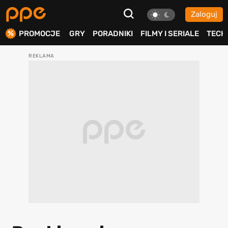
Zaloguj
ierdź
PROMOCJE
GRY
PORADNIKI
FILMY I SERIALE
TECH