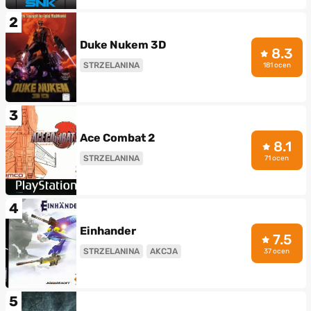
2
Duke Nukem 3D
8.3
STRZELANINA
181 ocen
3
Ace Combat 2
8.1
STRZELANINA
71 ocen
4
Einhander
7.5
STRZELANINA
AKCJA
37 ocen
5