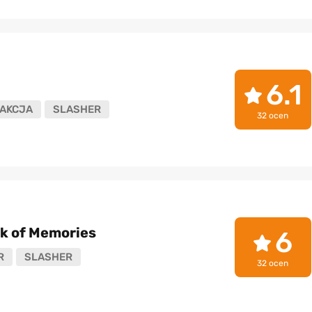
6.1
AKCJA
SLASHER
32 ocen
ook of Memories
6
R
SLASHER
32 ocen