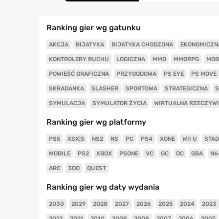
Ranking gier wg gatunku
AKCJA
BIJATYKA
BIJATYKA CHODZONA
EKONOMICZN
KONTROLERY RUCHU
LOGICZNA
MMO
MMORPG
MOB
POWIEŚĆ GRAFICZNA
PRZYGODOWA
PS EYE
PS MOVE
SKRADANKA
SLASHER
SPORTOWA
STRATEGICZNA
S
SYMULACJA
SYMULATOR ŻYCIA
WIRTUALNA RZECZYW
Ranking gier wg platformy
PS5
XSX|S
NS2
NS
PC
PS4
XONE
WII U
STAD
MOBILE
PS2
XBOX
PSONE
VC
GC
DC
GBA
N6
ARC
3DO
QUEST
Ranking gier wg daty wydania
2030
2029
2028
2027
2026
2025
2024
2023
2012
2011
2010
2009
2008
2007
2006
2005