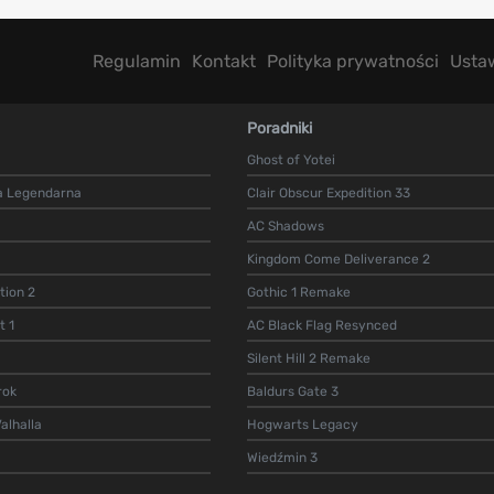
Regulamin
Kontakt
Polityka prywatności
Usta
Poradniki
Ghost of Yotei
a Legendarna
Clair Obscur Expedition 33
AC Shadows
Kingdom Come Deliverance 2
ion 2
Gothic 1 Remake
t 1
AC Black Flag Resynced
Silent Hill 2 Remake
rok
Baldurs Gate 3
alhalla
Hogwarts Legacy
Wiedźmin 3