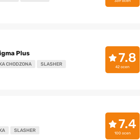
359 ocen
Sigma Plus
7.8
KA CHODZONA
SLASHER
42 ocen
7.4
KA
SLASHER
100 ocen