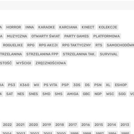
A
HORROR
INNA
KARAOKE
KARCIANA
KINECT
KOLEKCJE
A
MUZYCZNA
OTWARTY ŚWIAT
PARTY GAMES
PLATFORMOWA
ROGUELIKE
RPG
RPG AKCJI
RPG TAKTYCZNY
RTS
SAMOCHODÓW
TRZELANINA
STRZELANINA FPP
STRZELANINA TAK.
SURVIVAL
ISTOŚĆ
WYŚCIGI
ZRĘCZNOŚCIOWA
IA
PS3
X360
WII
PS VITA
PSP
3DS
DS
PSN
XL
ESHOP
4
SAT
NES
SNES
SMD
SMS
AMIGA
GBC
NGP
WSC
SGG
V
2022
2021
2020
2019
2018
2017
2016
2015
2014
2013
2004
2003
2002
2001
2000
1999
1998
1997
1996
1995