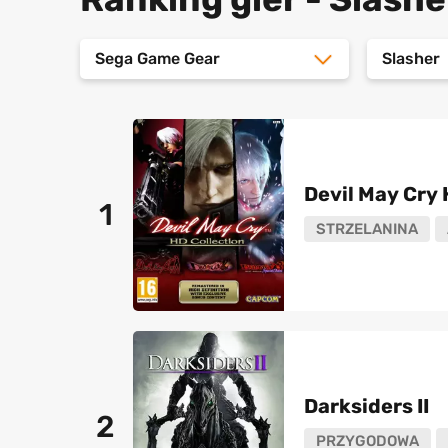
Sega Game Gear
Slasher
Devil May Cry 
1
STRZELANINA
Darksiders II
2
PRZYGODOWA