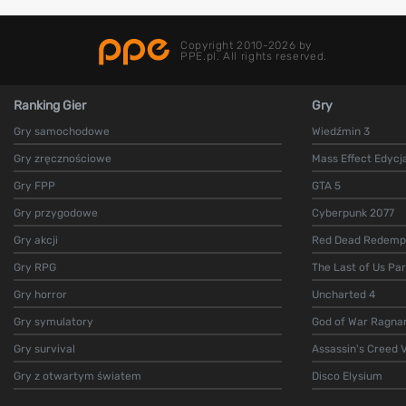
Copyright 2010-2026 by
PPE.pl. All rights reserved.
Ranking Gier
Gry
Gry samochodowe
Wiedźmin 3
Gry zręcznościowe
Mass Effect Edycj
Gry FPP
GTA 5
Gry przygodowe
Cyberpunk 2077
Gry akcji
Red Dead Redempt
Gry RPG
The Last of Us Par
Gry horror
Uncharted 4
Gry symulatory
God of War Ragna
Gry survival
Assassin's Creed V
Gry z otwartym światem
Disco Elysium