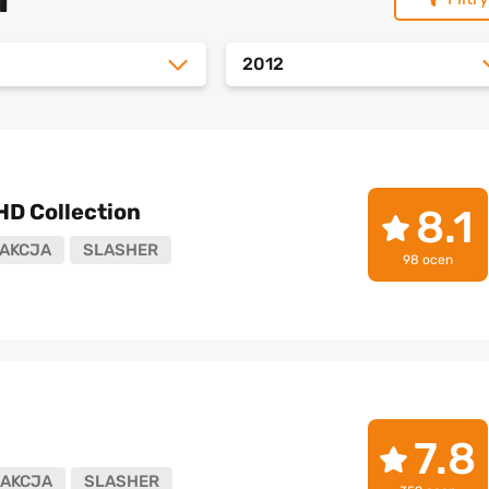
2012
HD Collection
8.1
AKCJA
SLASHER
98 ocen
7.8
AKCJA
SLASHER