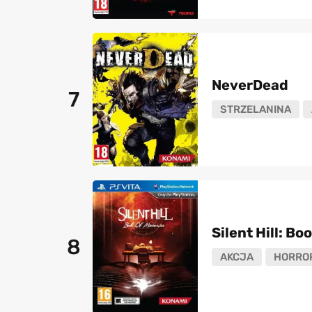
NeverDead
7
STRZELANINA
Silent Hill: B
8
AKCJA
HORRO