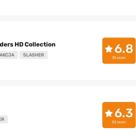
ders HD Collection
6.8
AKCJA
SLASHER
35 ocen
6.3
ER
52 ocen