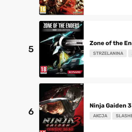
Zone of the En
5
STRZELANINA
Ninja Gaiden 3
6
AKCJA
SLASH