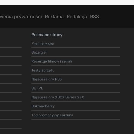
wienia prywatności
Reklama
Redakcja
RSS
Polecane strony
Premiery gier
Baza gier
Recenzje filmów i seriali
Testy sprzętu
Najlepsze gry PS5
BET.PL
Najlepsze gry XBOX Series S i X
Bukmacherzy
Kod promocyjny Fortuna