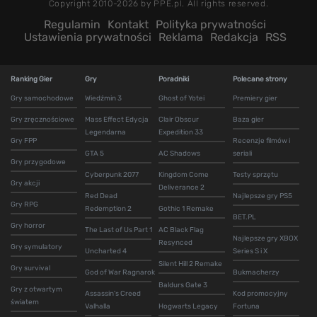
Copyright 2010-2026 by PPE.pl. All rights reserved.
Regulamin
Kontakt
Polityka prywatności
Ustawienia prywatności
Reklama
Redakcja
RSS
Ranking Gier
Gry
Poradniki
Polecane strony
Gry samochodowe
Wiedźmin 3
Ghost of Yotei
Premiery gier
Gry zręcznościowe
Mass Effect Edycja
Clair Obscur
Baza gier
Legendarna
Expedition 33
Gry FPP
Recenzje filmów i
GTA 5
AC Shadows
seriali
Gry przygodowe
Cyberpunk 2077
Kingdom Come
Testy sprzętu
Gry akcji
Deliverance 2
Red Dead
Najlepsze gry PS5
Gry RPG
Redemption 2
Gothic 1 Remake
BET.PL
Gry horror
The Last of Us Part 1
AC Black Flag
Najlepsze gry XBOX
Resynced
Gry symulatory
Uncharted 4
Series S i X
Silent Hill 2 Remake
Gry survival
God of War Ragnarok
Bukmacherzy
Baldurs Gate 3
Gry z otwartym
Assassin's Creed
Kod promocyjny
światem
Valhalla
Hogwarts Legacy
Fortuna