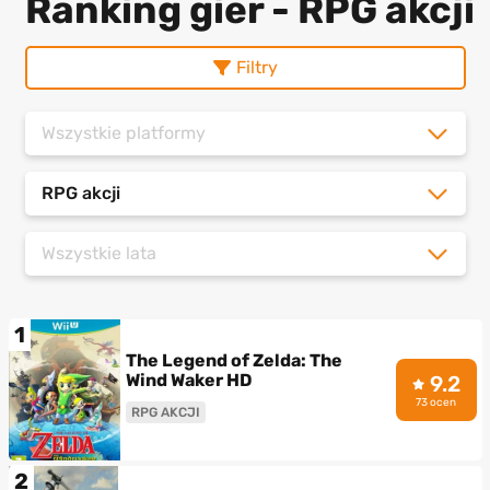
Ranking gier - RPG akcji
Filtry
Wszystkie platformy
RPG akcji
Wszystkie lata
1
The Legend of Zelda: The
Wind Waker HD
9.2
73 ocen
RPG AKCJI
2