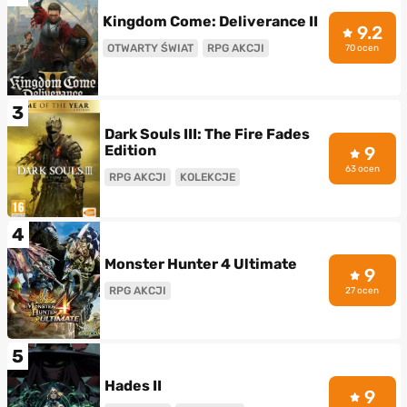
Kingdom Come: Deliverance II
9.2
OTWARTY ŚWIAT
RPG AKCJI
70 ocen
3
Dark Souls III: The Fire Fades
Edition
9
63 ocen
RPG AKCJI
KOLEKCJE
4
Monster Hunter 4 Ultimate
9
RPG AKCJI
27 ocen
5
Hades II
9