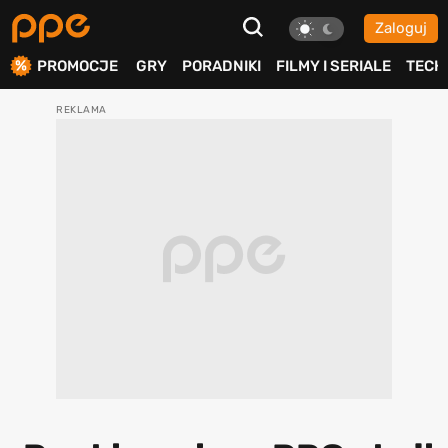
Zaloguj
ierdź
PROMOCJE
GRY
PORADNIKI
FILMY I SERIALE
TECH