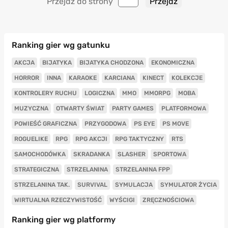
Przejdź do strony
Ranking gier wg gatunku
AKCJA
BIJATYKA
BIJATYKA CHODZONA
EKONOMICZNA
HORROR
INNA
KARAOKE
KARCIANA
KINECT
KOLEKCJE
KONTROLERY RUCHU
LOGICZNA
MMO
MMORPG
MOBA
MUZYCZNA
OTWARTY ŚWIAT
PARTY GAMES
PLATFORMOWA
POWIEŚĆ GRAFICZNA
PRZYGODOWA
PS EYE
PS MOVE
ROGUELIKE
RPG
RPG AKCJI
RPG TAKTYCZNY
RTS
SAMOCHODÓWKA
SKRADANKA
SLASHER
SPORTOWA
STRATEGICZNA
STRZELANINA
STRZELANINA FPP
STRZELANINA TAK.
SURVIVAL
SYMULACJA
SYMULATOR ŻYCIA
WIRTUALNA RZECZYWISTOŚĆ
WYŚCIGI
ZRĘCZNOŚCIOWA
Ranking gier wg platformy