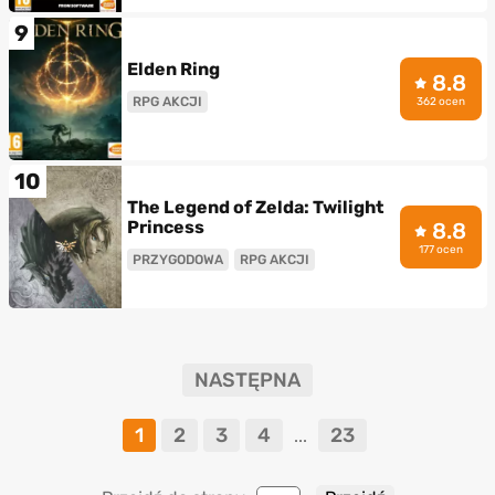
9
Elden Ring
8.8
RPG AKCJI
362 ocen
10
The Legend of Zelda: Twilight
Princess
8.8
177 ocen
PRZYGODOWA
RPG AKCJI
NASTĘPNA
1
2
3
4
23
...