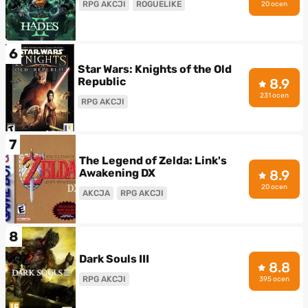
RPG AKCJI
ROGUELIKE
20 ocen
6
Star Wars: Knights of the Old
Republic
8.9
231 ocen
RPG AKCJI
7
The Legend of Zelda: Link's
Awakening DX
8.9
20 ocen
AKCJA
RPG AKCJI
8
Dark Souls III
8.8
RPG AKCJI
395 ocen