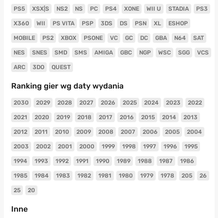
PS5
XSX|S
NS2
NS
PC
PS4
XONE
WII U
STADIA
PS3
X360
WII
PS VITA
PSP
3DS
DS
PSN
XL
ESHOP
MOBILE
PS2
XBOX
PSONE
VC
GC
DC
GBA
N64
SAT
NES
SNES
SMD
SMS
AMIGA
GBC
NGP
WSC
SGG
VCS
ARC
3DO
QUEST
Ranking gier wg daty wydania
2030
2029
2028
2027
2026
2025
2024
2023
2022
2021
2020
2019
2018
2017
2016
2015
2014
2013
2012
2011
2010
2009
2008
2007
2006
2005
2004
2003
2002
2001
2000
1999
1998
1997
1996
1995
1994
1993
1992
1991
1990
1989
1988
1987
1986
1985
1984
1983
1982
1981
1980
1979
1978
205
26
25
20
Inne