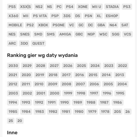
PS5
XSX|S
NS2
NS
PC
PS4
XONE
WII U
STADIA
PS3
X360
WII
PS VITA
PSP
3DS
DS
PSN
XL
ESHOP
MOBILE
PS2
XBOX
PSONE
VC
GC
DC
GBA
N64
SAT
NES
SNES
SMD
SMS
AMIGA
GBC
NGP
WSC
SGG
VCS
ARC
3DO
QUEST
Ranking gier wg daty wydania
2030
2029
2028
2027
2026
2025
2024
2023
2022
2021
2020
2019
2018
2017
2016
2015
2014
2013
2012
2011
2010
2009
2008
2007
2006
2005
2004
2003
2002
2001
2000
1999
1998
1997
1996
1995
1994
1993
1992
1991
1990
1989
1988
1987
1986
1985
1984
1983
1982
1981
1980
1979
1978
205
26
25
20
Inne