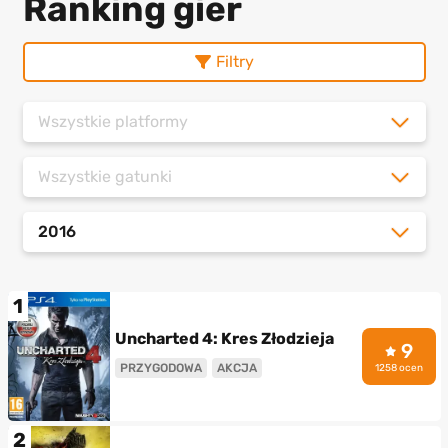
Ranking gier
Filtry
Wszystkie platformy
Wszystkie gatunki
2016
1
Uncharted 4: Kres Złodzieja
9
PRZYGODOWA
AKCJA
1258 ocen
2