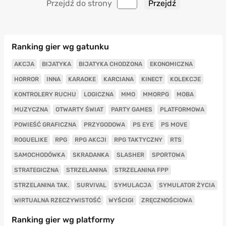
Przejdź do strony
Ranking gier wg gatunku
AKCJA
BIJATYKA
BIJATYKA CHODZONA
EKONOMICZNA
HORROR
INNA
KARAOKE
KARCIANA
KINECT
KOLEKCJE
KONTROLERY RUCHU
LOGICZNA
MMO
MMORPG
MOBA
MUZYCZNA
OTWARTY ŚWIAT
PARTY GAMES
PLATFORMOWA
POWIEŚĆ GRAFICZNA
PRZYGODOWA
PS EYE
PS MOVE
ROGUELIKE
RPG
RPG AKCJI
RPG TAKTYCZNY
RTS
SAMOCHODÓWKA
SKRADANKA
SLASHER
SPORTOWA
STRATEGICZNA
STRZELANINA
STRZELANINA FPP
STRZELANINA TAK.
SURVIVAL
SYMULACJA
SYMULATOR ŻYCIA
WIRTUALNA RZECZYWISTOŚĆ
WYŚCIGI
ZRĘCZNOŚCIOWA
Ranking gier wg platformy