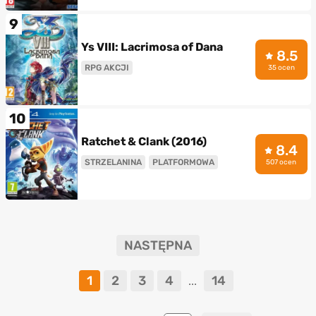
9
Ys VIII: Lacrimosa of Dana
8.5
RPG AKCJI
35 ocen
10
Ratchet & Clank (2016)
8.4
STRZELANINA
PLATFORMOWA
507 ocen
NASTĘPNA
1
2
3
4
14
...