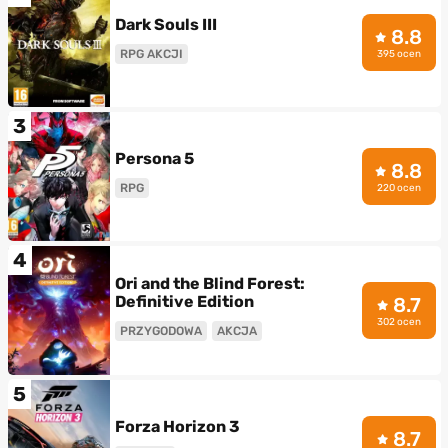
Dark Souls III
8.8
RPG AKCJI
395 ocen
3
Persona 5
8.8
RPG
220 ocen
4
Ori and the Blind Forest:
Definitive Edition
8.7
302 ocen
PRZYGODOWA
AKCJA
5
Forza Horizon 3
8.7