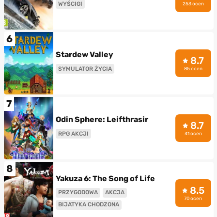
WYŚCIGI
253 ocen
6
Stardew Valley
8.7
SYMULATOR ŻYCIA
85 ocen
7
Odin Sphere: Leifthrasir
8.7
RPG AKCJI
41 ocen
8
Yakuza 6: The Song of Life
8.5
PRZYGODOWA
AKCJA
70 ocen
BIJATYKA CHODZONA