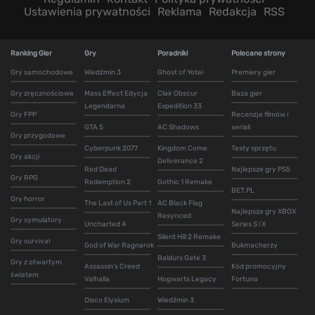
Ustawienia prywatności
Reklama
Redakcja
RSS
Ranking Gier
Gry
Poradniki
Polecane strony
Gry samochodowe
Wiedźmin 3
Ghost of Yotei
Premiery gier
Gry zręcznościowe
Mass Effect Edycja
Clair Obscur
Baza gier
Legendarna
Expedition 33
Gry FPP
Recenzje filmów i
GTA 5
AC Shadows
seriali
Gry przygodowe
Cyberpunk 2077
Kingdom Come
Testy sprzętu
Gry akcji
Deliverance 2
Red Dead
Najlepsze gry PS5
Gry RPG
Redemption 2
Gothic 1 Remake
BET.PL
Gry horror
The Last of Us Part 1
AC Black Flag
Najlepsze gry XBOX
Resynced
Gry symulatory
Uncharted 4
Series S i X
Silent Hill 2 Remake
Gry survival
God of War Ragnarok
Bukmacherzy
Baldurs Gate 3
Gry z otwartym
Assassin's Creed
Kod promocyjny
światem
Valhalla
Hogwarts Legacy
Fortuna
Disco Elysium
Wiedźmin 3