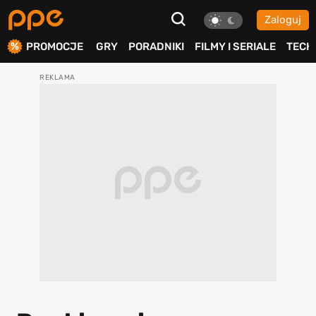
Zaloguj
ierdź
PROMOCJE
GRY
PORADNIKI
FILMY I SERIALE
TECH