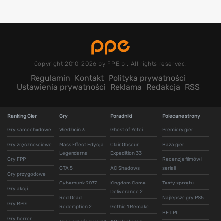
Copyright 2010-2026 by PPE.pl. All rights reserved.
Regulamin
Kontakt
Polityka prywatności
Ustawienia prywatności
Reklama
Redakcja
RSS
Ranking Gier
Gry
Poradniki
Polecane strony
Gry samochodowe
Wiedźmin 3
Ghost of Yotei
Premiery gier
Gry zręcznościowe
Mass Effect Edycja
Clair Obscur
Baza gier
Legendarna
Expedition 33
Gry FPP
Recenzje filmów i
GTA 5
AC Shadows
seriali
Gry przygodowe
Cyberpunk 2077
Kingdom Come
Testy sprzętu
Gry akcji
Deliverance 2
Red Dead
Najlepsze gry PS5
Gry RPG
Redemption 2
Gothic 1 Remake
BET.PL
Gry horror