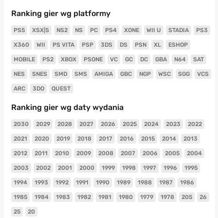
Ranking gier wg platformy
PS5
XSX|S
NS2
NS
PC
PS4
XONE
WII U
STADIA
PS3
X360
WII
PS VITA
PSP
3DS
DS
PSN
XL
ESHOP
MOBILE
PS2
XBOX
PSONE
VC
GC
DC
GBA
N64
SAT
NES
SNES
SMD
SMS
AMIGA
GBC
NGP
WSC
SGG
VCS
ARC
3DO
QUEST
Ranking gier wg daty wydania
2030
2029
2028
2027
2026
2025
2024
2023
2022
2021
2020
2019
2018
2017
2016
2015
2014
2013
2012
2011
2010
2009
2008
2007
2006
2005
2004
2003
2002
2001
2000
1999
1998
1997
1996
1995
1994
1993
1992
1991
1990
1989
1988
1987
1986
1985
1984
1983
1982
1981
1980
1979
1978
205
26
25
20