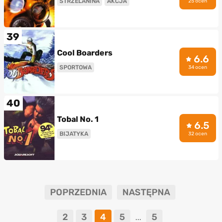
STRZELANINA
AKCJA
25 ocen
39
Cool Boarders
6.6
SPORTOWA
34 ocen
40
Tobal No. 1
6.5
BIJATYKA
32 ocen
POPRZEDNIA
NASTĘPNA
2
3
4
5
5
...