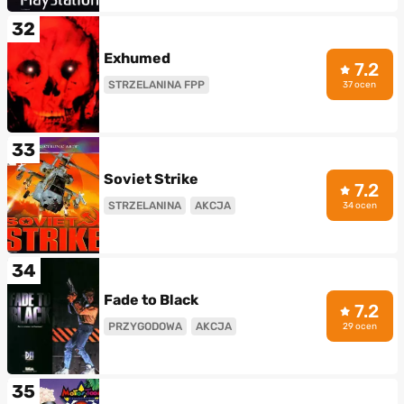
32
Exhumed
7.2
STRZELANINA FPP
37 ocen
33
Soviet Strike
7.2
STRZELANINA
AKCJA
34 ocen
34
Fade to Black
7.2
PRZYGODOWA
AKCJA
29 ocen
35