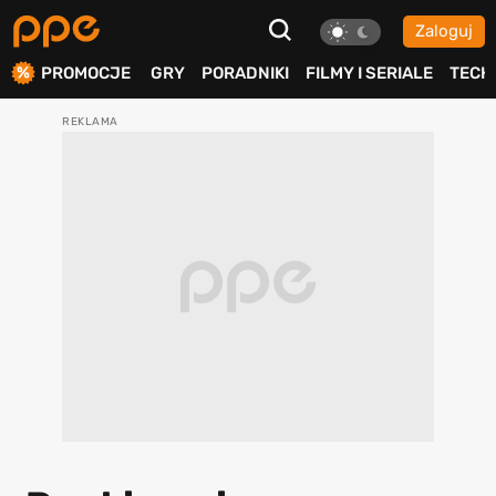
Zaloguj
ierdź
PROMOCJE
GRY
PORADNIKI
FILMY I SERIALE
TECH