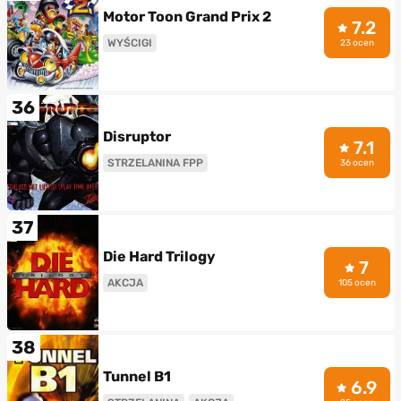
Motor Toon Grand Prix 2
7.2
WYŚCIGI
23 ocen
36
Disruptor
7.1
STRZELANINA FPP
36 ocen
37
Die Hard Trilogy
7
AKCJA
105 ocen
38
Tunnel B1
6.9