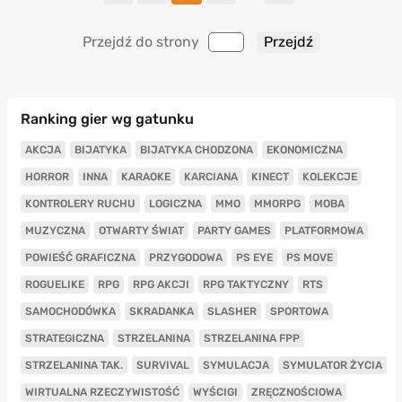
Przejdź do strony
Ranking gier wg gatunku
AKCJA
BIJATYKA
BIJATYKA CHODZONA
EKONOMICZNA
HORROR
INNA
KARAOKE
KARCIANA
KINECT
KOLEKCJE
KONTROLERY RUCHU
LOGICZNA
MMO
MMORPG
MOBA
MUZYCZNA
OTWARTY ŚWIAT
PARTY GAMES
PLATFORMOWA
POWIEŚĆ GRAFICZNA
PRZYGODOWA
PS EYE
PS MOVE
ROGUELIKE
RPG
RPG AKCJI
RPG TAKTYCZNY
RTS
SAMOCHODÓWKA
SKRADANKA
SLASHER
SPORTOWA
STRATEGICZNA
STRZELANINA
STRZELANINA FPP
STRZELANINA TAK.
SURVIVAL
SYMULACJA
SYMULATOR ŻYCIA
WIRTUALNA RZECZYWISTOŚĆ
WYŚCIGI
ZRĘCZNOŚCIOWA