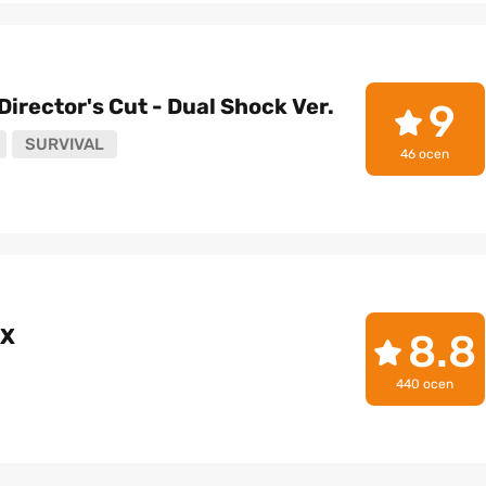
Director's Cut - Dual Shock Ver.
9
SURVIVAL
46 ocen
IX
8.8
440 ocen