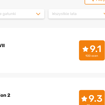
e gatunki
Wszystkie lata
VII
9.1
920 ocen
ion 2
9.3