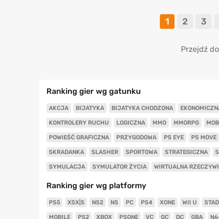
1
2
3
Przejdź do
Ranking gier wg gatunku
AKCJA
BIJATYKA
BIJATYKA CHODZONA
EKONOMICZN
KONTROLERY RUCHU
LOGICZNA
MMO
MMORPG
MOB
POWIEŚĆ GRAFICZNA
PRZYGODOWA
PS EYE
PS MOVE
SKRADANKA
SLASHER
SPORTOWA
STRATEGICZNA
S
SYMULACJA
SYMULATOR ŻYCIA
WIRTUALNA RZECZYW
Ranking gier wg platformy
PS5
XSX|S
NS2
NS
PC
PS4
XONE
WII U
STAD
MOBILE
PS2
XBOX
PSONE
VC
GC
DC
GBA
N6