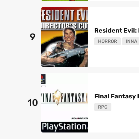
Resident Evil: 
9
HORROR
INNA
Final Fantasy 
10
RPG