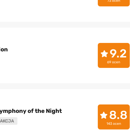
73 ocen
ion
9.2
69 ocen
Symphony of the Night
8.8
AKCJA
143 ocen