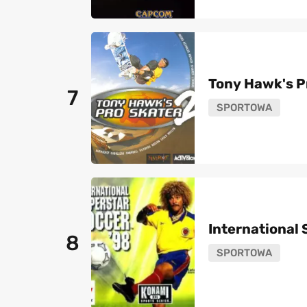
Tony Hawk's P
7
SPORTOWA
International 
8
SPORTOWA