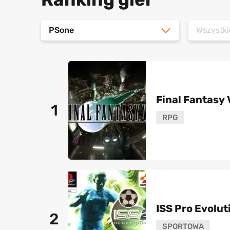
PSone
Wszystki
Final Fantasy 
1
RPG
ISS Pro Evolut
2
SPORTOWA