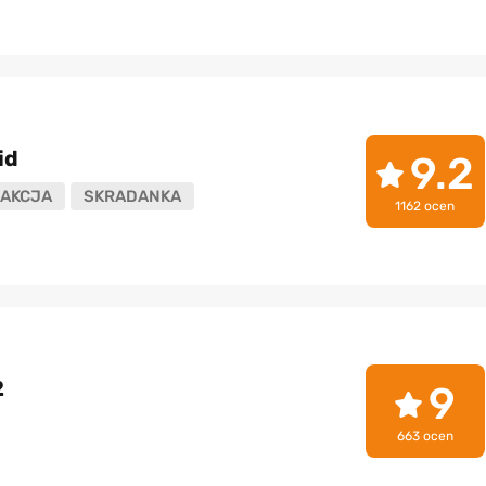
id
9.2
AKCJA
SKRADANKA
1162 ocen
2
9
663 ocen