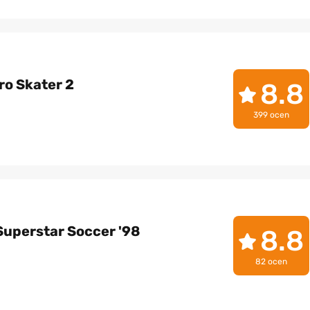
ro Skater 2
8.8
399 ocen
Superstar Soccer '98
8.8
82 ocen