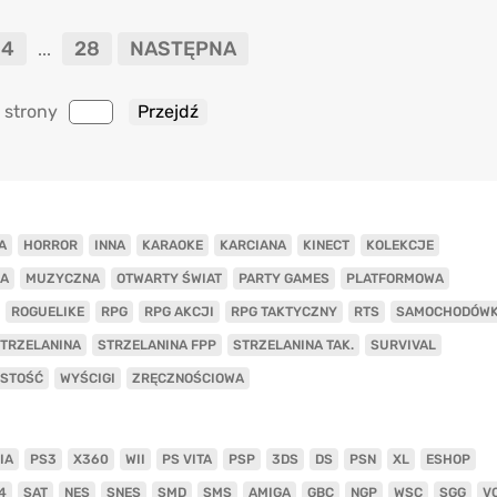
4
28
NASTĘPNA
...
 strony
A
HORROR
INNA
KARAOKE
KARCIANA
KINECT
KOLEKCJE
A
MUZYCZNA
OTWARTY ŚWIAT
PARTY GAMES
PLATFORMOWA
ROGUELIKE
RPG
RPG AKCJI
RPG TAKTYCZNY
RTS
SAMOCHODÓW
TRZELANINA
STRZELANINA FPP
STRZELANINA TAK.
SURVIVAL
ISTOŚĆ
WYŚCIGI
ZRĘCZNOŚCIOWA
IA
PS3
X360
WII
PS VITA
PSP
3DS
DS
PSN
XL
ESHOP
4
SAT
NES
SNES
SMD
SMS
AMIGA
GBC
NGP
WSC
SGG
V