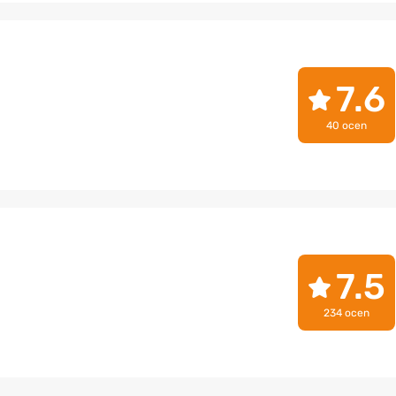
7.6
40 ocen
7.5
234 ocen