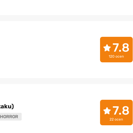
7.8
120 ocen
taku)
7.8
HORROR
22 ocen