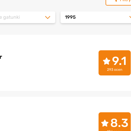
e gatunki
1995
r
9.1
293 ocen
8.3