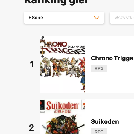
PSone
Wszystki
Chrono Trigge
1
RPG
Suikoden
2
RPG