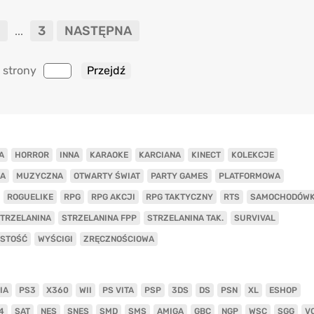
3
NASTĘPNA
...
 strony
A
HORROR
INNA
KARAOKE
KARCIANA
KINECT
KOLEKCJE
A
MUZYCZNA
OTWARTY ŚWIAT
PARTY GAMES
PLATFORMOWA
ROGUELIKE
RPG
RPG AKCJI
RPG TAKTYCZNY
RTS
SAMOCHODÓW
TRZELANINA
STRZELANINA FPP
STRZELANINA TAK.
SURVIVAL
ISTOŚĆ
WYŚCIGI
ZRĘCZNOŚCIOWA
IA
PS3
X360
WII
PS VITA
PSP
3DS
DS
PSN
XL
ESHOP
4
SAT
NES
SNES
SMD
SMS
AMIGA
GBC
NGP
WSC
SGG
V