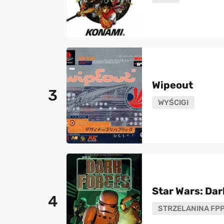
Wipeout
3
WYŚCIGI
Star Wars: Dar
4
STRZELANINA FP