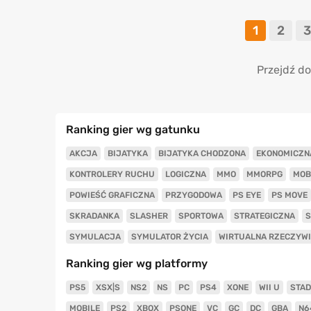
1
2
3
Przejdź do
Ranking gier wg gatunku
AKCJA
BIJATYKA
BIJATYKA CHODZONA
EKONOMICZN
KONTROLERY RUCHU
LOGICZNA
MMO
MMORPG
MOB
POWIEŚĆ GRAFICZNA
PRZYGODOWA
PS EYE
PS MOVE
SKRADANKA
SLASHER
SPORTOWA
STRATEGICZNA
S
SYMULACJA
SYMULATOR ŻYCIA
WIRTUALNA RZECZYW
Ranking gier wg platformy
PS5
XSX|S
NS2
NS
PC
PS4
XONE
WII U
STAD
MOBILE
PS2
XBOX
PSONE
VC
GC
DC
GBA
N6