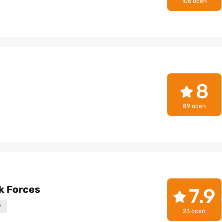
106 ocen
8
89 ocen
k Forces
7.9
P
23 ocen