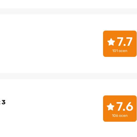
7.7
101 ocen
 3
7.6
106 ocen