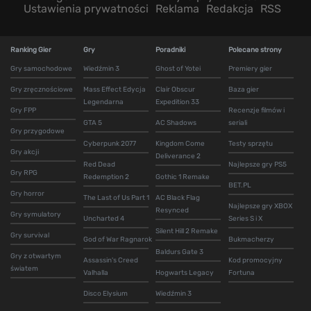
Ustawienia prywatności
Reklama
Redakcja
RSS
Ranking Gier
Gry
Poradniki
Polecane strony
Gry samochodowe
Wiedźmin 3
Ghost of Yotei
Premiery gier
Gry zręcznościowe
Mass Effect Edycja
Clair Obscur
Baza gier
Legendarna
Expedition 33
Gry FPP
Recenzje filmów i
GTA 5
AC Shadows
seriali
Gry przygodowe
Cyberpunk 2077
Kingdom Come
Testy sprzętu
Gry akcji
Deliverance 2
Red Dead
Najlepsze gry PS5
Gry RPG
Redemption 2
Gothic 1 Remake
BET.PL
Gry horror
The Last of Us Part 1
AC Black Flag
Najlepsze gry XBOX
Resynced
Gry symulatory
Uncharted 4
Series S i X
Silent Hill 2 Remake
Gry survival
God of War Ragnarok
Bukmacherzy
Baldurs Gate 3
Gry z otwartym
Assassin's Creed
Kod promocyjny
światem
Valhalla
Hogwarts Legacy
Fortuna
Disco Elysium
Wiedźmin 3