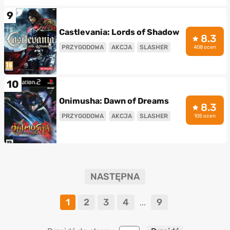
9
Castlevania: Lords of Shadow
8.3
PRZYGODOWA
AKCJA
SLASHER
408 ocen
10
Onimusha: Dawn of Dreams
8.3
PRZYGODOWA
AKCJA
SLASHER
105 ocen
NASTĘPNA
1
2
3
4
9
...