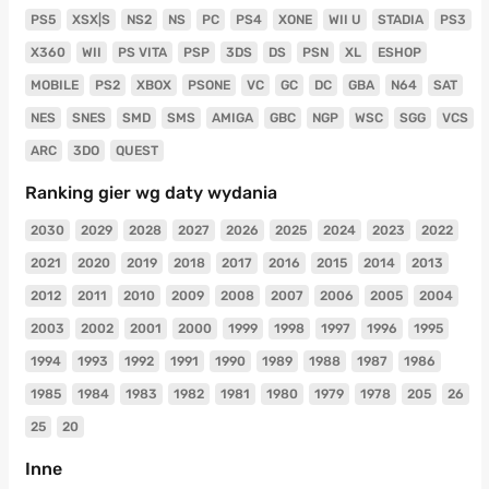
PS5
XSX|S
NS2
NS
PC
PS4
XONE
WII U
STADIA
PS3
X360
WII
PS VITA
PSP
3DS
DS
PSN
XL
ESHOP
MOBILE
PS2
XBOX
PSONE
VC
GC
DC
GBA
N64
SAT
NES
SNES
SMD
SMS
AMIGA
GBC
NGP
WSC
SGG
VCS
ARC
3DO
QUEST
Ranking gier wg daty wydania
2030
2029
2028
2027
2026
2025
2024
2023
2022
2021
2020
2019
2018
2017
2016
2015
2014
2013
2012
2011
2010
2009
2008
2007
2006
2005
2004
2003
2002
2001
2000
1999
1998
1997
1996
1995
1994
1993
1992
1991
1990
1989
1988
1987
1986
1985
1984
1983
1982
1981
1980
1979
1978
205
26
25
20
Inne