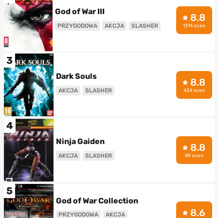
God of War III
8.8
PRZYGODOWA
AKCJA
SLASHER
1314 ocen
3
Dark Souls
8.8
AKCJA
SLASHER
434 ocen
4
Ninja Gaiden
8.8
AKCJA
SLASHER
89 ocen
5
God of War Collection
8.6
PRZYGODOWA
AKCJA