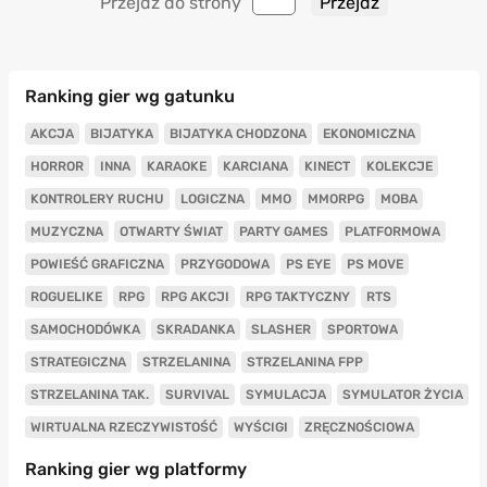
Przejdź do strony
Ranking gier wg gatunku
AKCJA
BIJATYKA
BIJATYKA CHODZONA
EKONOMICZNA
HORROR
INNA
KARAOKE
KARCIANA
KINECT
KOLEKCJE
KONTROLERY RUCHU
LOGICZNA
MMO
MMORPG
MOBA
MUZYCZNA
OTWARTY ŚWIAT
PARTY GAMES
PLATFORMOWA
POWIEŚĆ GRAFICZNA
PRZYGODOWA
PS EYE
PS MOVE
ROGUELIKE
RPG
RPG AKCJI
RPG TAKTYCZNY
RTS
SAMOCHODÓWKA
SKRADANKA
SLASHER
SPORTOWA
STRATEGICZNA
STRZELANINA
STRZELANINA FPP
STRZELANINA TAK.
SURVIVAL
SYMULACJA
SYMULATOR ŻYCIA
WIRTUALNA RZECZYWISTOŚĆ
WYŚCIGI
ZRĘCZNOŚCIOWA
Ranking gier wg platformy