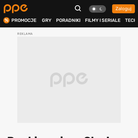
Zaloguj
ierdź
PROMOCJE
GRY
PORADNIKI
FILMY I SERIALE
TECH