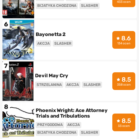
433 ocen
BIJATYKA CHODZONA
SLASHER
6
Bayonetta 2
8.6
AKCJA
SLASHER
134 ocen
7
Devil May Cry
8.5
STRZELANINA
AKCJA
SLASHER
358 ocen
8
Phoenix Wright: Ace Attorney
Trials and Tribulations
8.5
PRZYGODOWA
AKCJA
33 ocen
BIJATYKA CHODZONA
SLASHER