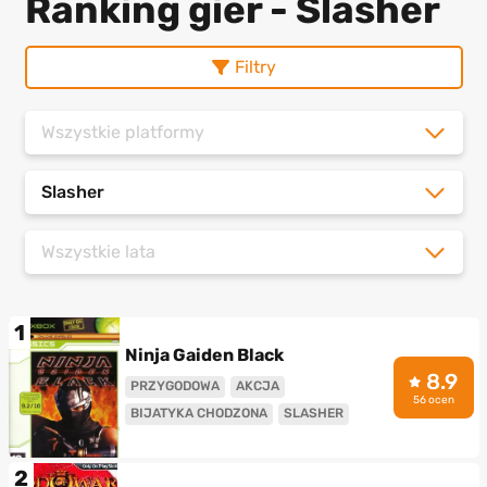
Ranking gier - Slasher
Filtry
Wszystkie platformy
Slasher
Wszystkie lata
1
Ninja Gaiden Black
8.9
PRZYGODOWA
AKCJA
56 ocen
BIJATYKA CHODZONA
SLASHER
2