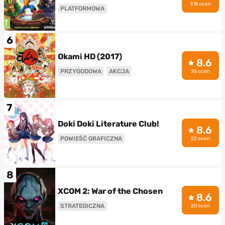
318 ocen
PLATFORMOWA
6
Okami HD (2017)
8.6
PRZYGODOWA
AKCJA
36 ocen
7
Doki Doki Literature Club!
8.6
POWIEŚĆ GRAFICZNA
22 ocen
8
XCOM 2: War of the Chosen
8.6
STRATEGICZNA
20 ocen