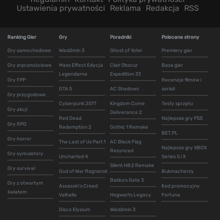
Ustawienia prywatności
Reklama
Redakcja
RSS
Ranking Gier
Gry
Poradniki
Polecane strony
Gry samochodowe
Wiedźmin 3
Ghost of Yotei
Premiery gier
Gry zręcznościowe
Mass Effect Edycja
Clair Obscur
Baza gier
Legendarna
Expedition 33
Gry FPP
Recenzje filmów i
GTA 5
AC Shadows
seriali
Gry przygodowe
Cyberpunk 2077
Kingdom Come
Testy sprzętu
Gry akcji
Deliverance 2
Red Dead
Najlepsze gry PS5
Gry RPG
Redemption 2
Gothic 1 Remake
BET.PL
Gry horror
The Last of Us Part 1
AC Black Flag
Najlepsze gry XBOX
Resynced
Gry symulatory
Uncharted 4
Series S i X
Silent Hill 2 Remake
Gry survival
God of War Ragnarok
Bukmacherzy
Baldurs Gate 3
Gry z otwartym
Assassin's Creed
Kod promocyjny
światem
Valhalla
Hogwarts Legacy
Fortuna
Disco Elysium
Wiedźmin 3