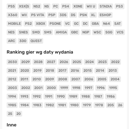
PS5
XSX|S
NS2
NS
PC
PS4
XONE
WII U
STADIA
PS3
X360
WII
PS VITA
PSP
3DS
DS
PSN
XL
ESHOP
MOBILE
PS2
XBOX
PSONE
VC
GC
DC
GBA
N64
SAT
NES
SNES
SMD
SMS
AMIGA
GBC
NGP
WSC
SGG
VCS
ARC
3DO
QUEST
Ranking gier wg daty wydania
2030
2029
2028
2027
2026
2025
2024
2023
2022
2021
2020
2019
2018
2017
2016
2015
2014
2013
2012
2011
2010
2009
2008
2007
2006
2005
2004
2003
2002
2001
2000
1999
1998
1997
1996
1995
1994
1993
1992
1991
1990
1989
1988
1987
1986
1985
1984
1983
1982
1981
1980
1979
1978
205
26
25
20
Inne