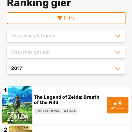
Ranking gier
Filtry
Wszystkie platformy
Wszystkie gatunki
2017
1
The Legend of Zelda: Breath
of the Wild
9
420 ocen
PRZYGODOWA
AKCJA
2