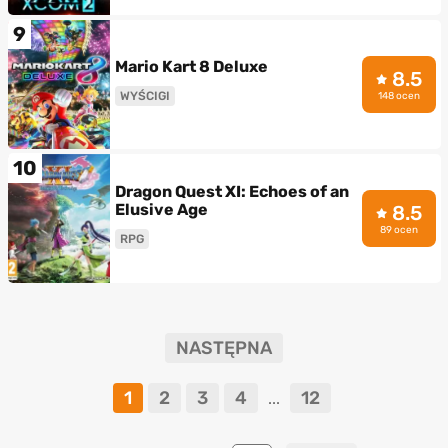
9
Mario Kart 8 Deluxe
8.5
WYŚCIGI
148 ocen
10
Dragon Quest XI: Echoes of an
Elusive Age
8.5
89 ocen
RPG
NASTĘPNA
1
2
3
4
12
...