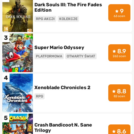
Dark Souls III: The Fire Fades
Edition
9
63 ocen
RPG AKCJI
KOLEKCJE
3
Super Mario Odyssey
8.9
PLATFORMOWA
OTWARTY ŚWIAT
262 ocen
4
Xenoblade Chronicles 2
8.8
RPG
82 ocen
5
Crash Bandicoot N. Sane
Trilogy
8.6