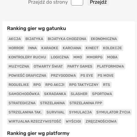
Przejdź do strony
Ranking gier wg gatunku
AKCJA
BIJATYKA
BIJATYKA CHODZONA
EKONOMICZNA
HORROR
INNA
KARAOKE
KARCIANA
KINECT
KOLEKCJE
KONTROLERY RUCHU
LOGICZNA
MMO
MMORPG
MOBA
MUZYCZNA
OTWARTY ŚWIAT
PARTY GAMES
PLATFORMOWA
POWIEŚĆ GRAFICZNA
PRZYGODOWA
PS EYE
PS MOVE
ROGUELIKE
RPG
RPG AKCJI
RPG TAKTYCZNY
RTS
SAMOCHODÓWKA
SKRADANKA
SLASHER
SPORTOWA
STRATEGICZNA
STRZELANINA
STRZELANINA FPP
STRZELANINA TAK.
SURVIVAL
SYMULACJA
SYMULATOR ŻYCIA
WIRTUALNA RZECZYWISTOŚĆ
WYŚCIGI
ZRĘCZNOŚCIOWA
Ranking gier wg platformy