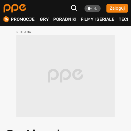
Zaloguj
ierdź
PROMOCJE
GRY
PORADNIKI
FILMY I SERIALE
TECH