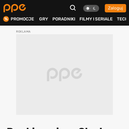
Zaloguj
ierdź
PROMOCJE
GRY
PORADNIKI
FILMY I SERIALE
TECH