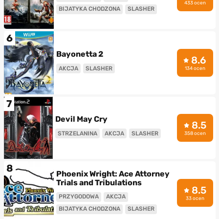
433 ocen
BIJATYKA CHODZONA
SLASHER
6
Bayonetta 2
8.6
AKCJA
SLASHER
134 ocen
7
Devil May Cry
8.5
STRZELANINA
AKCJA
SLASHER
358 ocen
8
Phoenix Wright: Ace Attorney
Trials and Tribulations
8.5
PRZYGODOWA
AKCJA
33 ocen
BIJATYKA CHODZONA
SLASHER