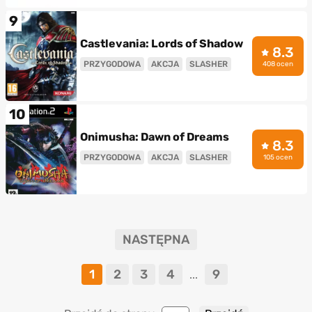
9
Castlevania: Lords of Shadow
8.3
PRZYGODOWA
AKCJA
SLASHER
408 ocen
10
Onimusha: Dawn of Dreams
8.3
PRZYGODOWA
AKCJA
SLASHER
105 ocen
NASTĘPNA
1
2
3
4
9
...