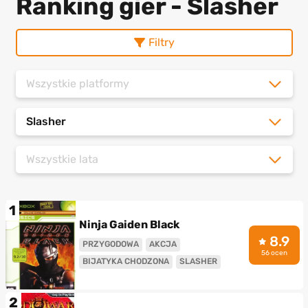
Ranking gier - Slasher
Filtry
Wszystkie platformy
Slasher
Wszystkie lata
1
Ninja Gaiden Black
8.9
PRZYGODOWA
AKCJA
56 ocen
BIJATYKA CHODZONA
SLASHER
2