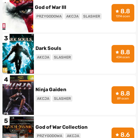
God of War III
8.8
PRZYGODOWA
AKCJA
SLASHER
1314 ocen
3
Dark Souls
8.8
AKCJA
SLASHER
434 ocen
4
Ninja Gaiden
8.8
AKCJA
SLASHER
89 ocen
5
God of War Collection
8.6
PRZYGODOWA
AKCJA