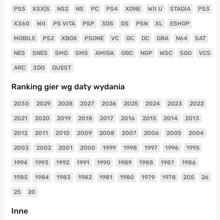
PS5
XSX|S
NS2
NS
PC
PS4
XONE
WII U
STADIA
PS3
X360
WII
PS VITA
PSP
3DS
DS
PSN
XL
ESHOP
MOBILE
PS2
XBOX
PSONE
VC
GC
DC
GBA
N64
SAT
NES
SNES
SMD
SMS
AMIGA
GBC
NGP
WSC
SGG
VCS
ARC
3DO
QUEST
Ranking gier wg daty wydania
2030
2029
2028
2027
2026
2025
2024
2023
2022
2021
2020
2019
2018
2017
2016
2015
2014
2013
2012
2011
2010
2009
2008
2007
2006
2005
2004
2003
2002
2001
2000
1999
1998
1997
1996
1995
1994
1993
1992
1991
1990
1989
1988
1987
1986
1985
1984
1983
1982
1981
1980
1979
1978
205
26
25
20
Inne