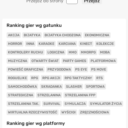
Przejdź do strony
Ranking gier wg gatunku
AKCJA
BIJATYKA
BIJATYKA CHODZONA
EKONOMICZNA
HORROR
INNA
KARAOKE
KARCIANA
KINECT
KOLEKCJE
KONTROLERY RUCHU
LOGICZNA
MMO
MMORPG
MOBA
MUZYCZNA
OTWARTY ŚWIAT
PARTY GAMES
PLATFORMOWA
POWIEŚĆ GRAFICZNA
PRZYGODOWA
PS EYE
PS MOVE
ROGUELIKE
RPG
RPG AKCJI
RPG TAKTYCZNY
RTS
SAMOCHODÓWKA
SKRADANKA
SLASHER
SPORTOWA
STRATEGICZNA
STRZELANINA
STRZELANINA FPP
STRZELANINA TAK.
SURVIVAL
SYMULACJA
SYMULATOR ŻYCIA
WIRTUALNA RZECZYWISTOŚĆ
WYŚCIGI
ZRĘCZNOŚCIOWA
Ranking gier wg platformy