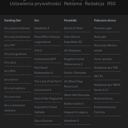
Ustawienia prywatności
Reklama
Redakcja
RSS
Ranking Gier
Gry
Poradniki
Polecane strony
Gry samochodowe
Wiedźmin 3
Ghost of Yotei
Premiery gier
Gry zręcznościowe
Mass Effect Edycja
Clair Obscur
Baza gier
Legendarna
Expedition 33
Gry FPP
Recenzje filmów i
GTA 5
AC Shadows
seriali
Gry przygodowe
Cyberpunk 2077
Kingdom Come
Testy sprzętu
Gry akcji
Deliverance 2
Red Dead
Najlepsze gry PS5
Gry RPG
Redemption 2
Gothic 1 Remake
BET.PL
Gry horror
The Last of Us Part 1
AC Black Flag
Najlepsze gry XBOX
Resynced
Gry symulatory
Uncharted 4
Series S i X
Silent Hill 2 Remake
Gry survival
God of War Ragnarok
Bukmacherzy
Baldurs Gate 3
Gry z otwartym
Assassin's Creed
Kod promocyjny
światem
Valhalla
Hogwarts Legacy
Fortuna
Disco Elysium
Wiedźmin 3