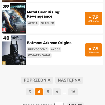
39
Metal Gear Rising:
Revengeance
7.9
362 ocen
AKCJA
SLASHER
40
Batman: Arkham Origins
7.9
PRZYGODOWA
AKCJA
340 ocen
OTWARTY ŚWIAT
POPRZEDNIA
NASTĘPNA
3
4
5
6
16
...