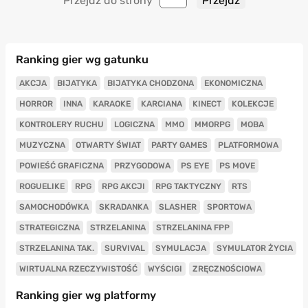
Przejdź do strony
Ranking gier wg gatunku
AKCJA
BIJATYKA
BIJATYKA CHODZONA
EKONOMICZNA
HORROR
INNA
KARAOKE
KARCIANA
KINECT
KOLEKCJE
KONTROLERY RUCHU
LOGICZNA
MMO
MMORPG
MOBA
MUZYCZNA
OTWARTY ŚWIAT
PARTY GAMES
PLATFORMOWA
POWIEŚĆ GRAFICZNA
PRZYGODOWA
PS EYE
PS MOVE
ROGUELIKE
RPG
RPG AKCJI
RPG TAKTYCZNY
RTS
SAMOCHODÓWKA
SKRADANKA
SLASHER
SPORTOWA
STRATEGICZNA
STRZELANINA
STRZELANINA FPP
STRZELANINA TAK.
SURVIVAL
SYMULACJA
SYMULATOR ŻYCIA
WIRTUALNA RZECZYWISTOŚĆ
WYŚCIGI
ZRĘCZNOŚCIOWA
Ranking gier wg platformy