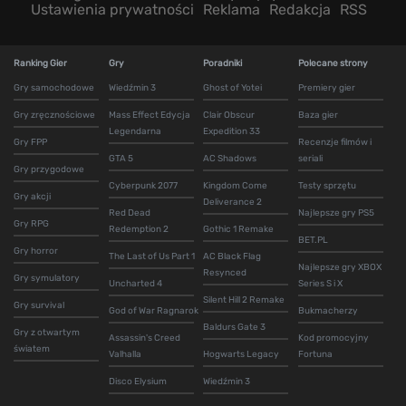
Ustawienia prywatności
Reklama
Redakcja
RSS
Ranking Gier
Gry
Poradniki
Polecane strony
Gry samochodowe
Wiedźmin 3
Ghost of Yotei
Premiery gier
Gry zręcznościowe
Mass Effect Edycja
Clair Obscur
Baza gier
Legendarna
Expedition 33
Gry FPP
Recenzje filmów i
GTA 5
AC Shadows
seriali
Gry przygodowe
Cyberpunk 2077
Kingdom Come
Testy sprzętu
Gry akcji
Deliverance 2
Red Dead
Najlepsze gry PS5
Gry RPG
Redemption 2
Gothic 1 Remake
BET.PL
Gry horror
The Last of Us Part 1
AC Black Flag
Najlepsze gry XBOX
Resynced
Gry symulatory
Uncharted 4
Series S i X
Silent Hill 2 Remake
Gry survival
God of War Ragnarok
Bukmacherzy
Baldurs Gate 3
Gry z otwartym
Assassin's Creed
Kod promocyjny
światem
Valhalla
Hogwarts Legacy
Fortuna
Disco Elysium
Wiedźmin 3