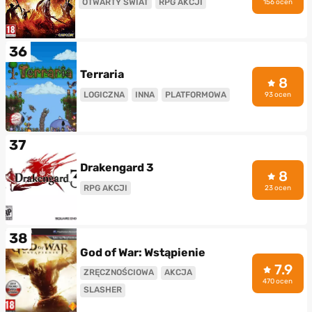
OTWARTY ŚWIAT
RPG AKCJI
156 ocen
36
Terraria
8
LOGICZNA
INNA
PLATFORMOWA
93 ocen
37
Drakengard 3
8
RPG AKCJI
23 ocen
38
God of War: Wstąpienie
7.9
ZRĘCZNOŚCIOWA
AKCJA
470 ocen
SLASHER