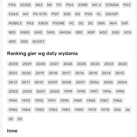
PS5
XSX|S
NS2
NS
PC
PS4
XONE
WII U
STADIA
PS3
X360
WII
PS VITA
PSP
3DS
DS
PSN
XL
ESHOP
MOBILE
PS2
XBOX
PSONE
VC
GC
DC
GBA
N64
SAT
NES
SNES
SMD
SMS
AMIGA
GBC
NGP
WSC
SGG
VCS
ARC
3DO
QUEST
Ranking gier wg daty wydania
2030
2029
2028
2027
2026
2025
2024
2023
2022
2021
2020
2019
2018
2017
2016
2015
2014
2013
2012
2011
2010
2009
2008
2007
2006
2005
2004
2003
2002
2001
2000
1999
1998
1997
1996
1995
1994
1993
1992
1991
1990
1989
1988
1987
1986
1985
1984
1983
1982
1981
1980
1979
1978
205
26
25
20
Inne