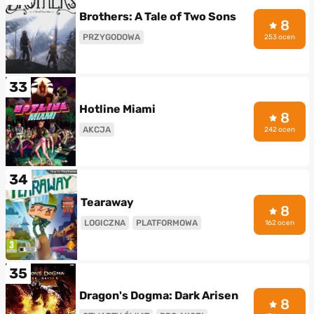
Brothers: A Tale of Two Sons
8
PRZYGODOWA
253 ocen
33
Hotline Miami
8
AKCJA
242 ocen
34
Tearaway
8
LOGICZNA
PLATFORMOWA
162 ocen
35
Dragon's Dogma: Dark Arisen
8