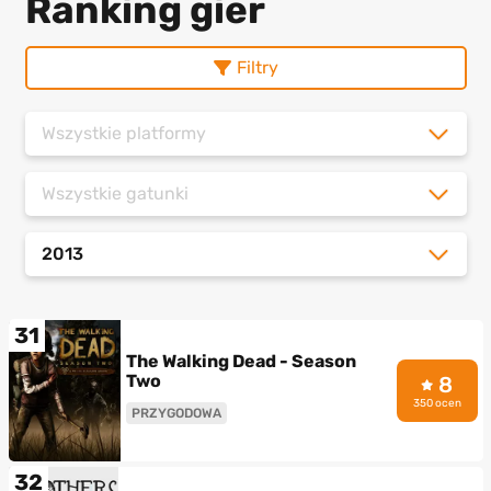
Ranking gier
Filtry
Wszystkie platformy
Wszystkie gatunki
2013
31
The Walking Dead - Season
Two
8
350 ocen
PRZYGODOWA
32