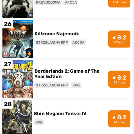
PRZYGODOWA
AKCJA
204 ocen
26
Killzone: Najemnik
8.2
STRZELANINA FPP
AKCJA
167 ocen
27
Borderlands 2: Game of The
Year Edtion
8.2
25 ocen
STRZELANINA FPP
RPG
28
Shin Megami Tensei IV
8.2
RPG
24 ocen