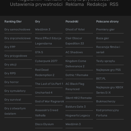
Ustawienia prywatności
Reklama
Redakcja
RSS
Ranking Gier
Gry
Poradniki
Polecane strony
Gry samochodowe
Wiedźmin 3
Ghost of Yotei
Premiery gier
Gry zręcznościowe
Mass Effect Edycja
Clair Obscur
Baza gier
Legendarna
Expedition 33
Gry FPP
Recenzje filmów i
GTA 5
AC Shadows
seriali
Gry przygodowe
Cyberpunk 2077
Kingdom Come
Testy sprzętu
Gry akcji
Deliverance 2
Red Dead
Najlepsze gry PS5
Gry RPG
Redemption 2
Gothic 1 Remake
BET.PL
Gry horror
The Last of Us Part 1
AC Black Flag
Najlepsze gry XBOX
Resynced
Gry symulatory
Uncharted 4
Series S i X
Silent Hill 2 Remake
Gry survival
God of War Ragnarok
Bukmacherzy
Baldurs Gate 3
Gry z otwartym
Assassin's Creed
Kod promocyjny
światem
Valhalla
Hogwarts Legacy
Fortuna
Disco Elysium
Wiedźmin 3