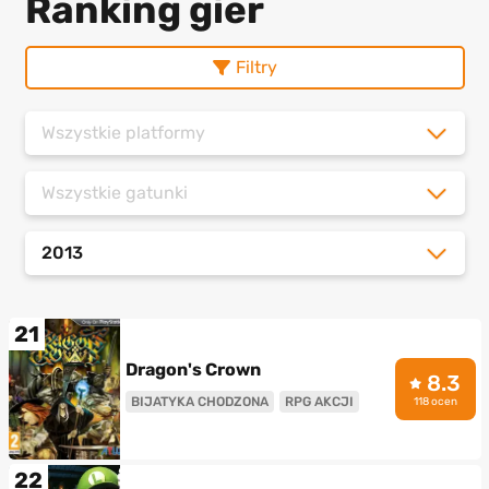
Ranking gier
Filtry
Wszystkie platformy
Wszystkie gatunki
2013
21
Dragon's Crown
8.3
BIJATYKA CHODZONA
RPG AKCJI
118 ocen
22