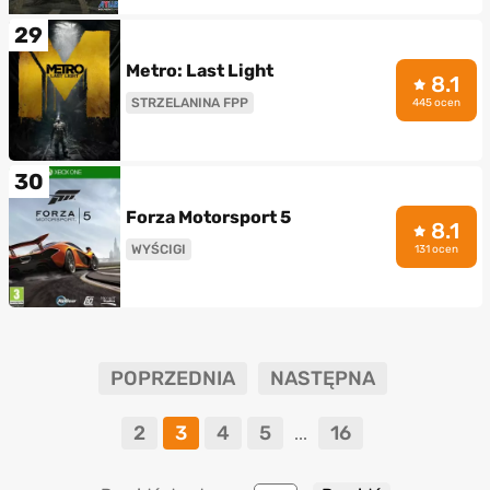
29
Metro: Last Light
8.1
STRZELANINA FPP
445 ocen
30
Forza Motorsport 5
8.1
WYŚCIGI
131 ocen
POPRZEDNIA
NASTĘPNA
2
3
4
5
16
...