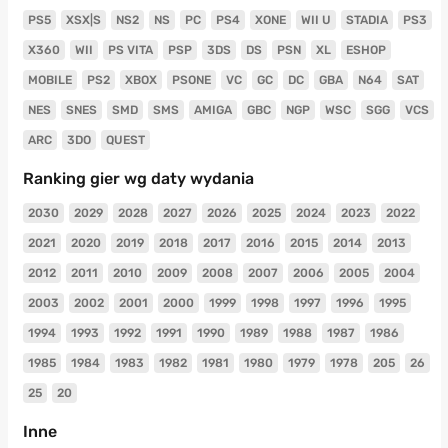
PS5
XSX|S
NS2
NS
PC
PS4
XONE
WII U
STADIA
PS3
X360
WII
PS VITA
PSP
3DS
DS
PSN
XL
ESHOP
MOBILE
PS2
XBOX
PSONE
VC
GC
DC
GBA
N64
SAT
NES
SNES
SMD
SMS
AMIGA
GBC
NGP
WSC
SGG
VCS
ARC
3DO
QUEST
Ranking gier wg daty wydania
2030
2029
2028
2027
2026
2025
2024
2023
2022
2021
2020
2019
2018
2017
2016
2015
2014
2013
2012
2011
2010
2009
2008
2007
2006
2005
2004
2003
2002
2001
2000
1999
1998
1997
1996
1995
1994
1993
1992
1991
1990
1989
1988
1987
1986
1985
1984
1983
1982
1981
1980
1979
1978
205
26
25
20
Inne