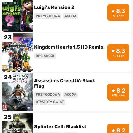
Luigi's Mansion 2
8.3
PRZYGODOWA
AKCJA
65 ocen
23
Kingdom Hearts 1.5 HD Remix
8.3
RPG AKCJI
49 ocen
24
Assassin's Creed IV: Black
Flag
8.2
PRZYGODOWA
AKCJA
875 ocen
OTWARTY ŚWIAT
25
Splinter Cell: Blacklist
8.2