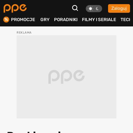
Zaloguj
ierdź
PROMOCJE
GRY
PORADNIKI
FILMY I SERIALE
TECH