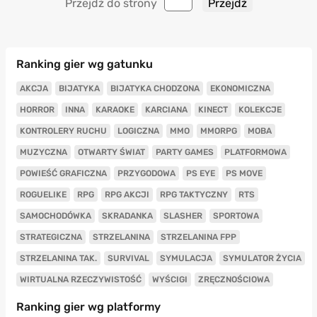
Przejdź do strony
Ranking gier wg gatunku
AKCJA
BIJATYKA
BIJATYKA CHODZONA
EKONOMICZNA
HORROR
INNA
KARAOKE
KARCIANA
KINECT
KOLEKCJE
KONTROLERY RUCHU
LOGICZNA
MMO
MMORPG
MOBA
MUZYCZNA
OTWARTY ŚWIAT
PARTY GAMES
PLATFORMOWA
POWIEŚĆ GRAFICZNA
PRZYGODOWA
PS EYE
PS MOVE
ROGUELIKE
RPG
RPG AKCJI
RPG TAKTYCZNY
RTS
SAMOCHODÓWKA
SKRADANKA
SLASHER
SPORTOWA
STRATEGICZNA
STRZELANINA
STRZELANINA FPP
STRZELANINA TAK.
SURVIVAL
SYMULACJA
SYMULATOR ŻYCIA
WIRTUALNA RZECZYWISTOŚĆ
WYŚCIGI
ZRĘCZNOŚCIOWA
Ranking gier wg platformy