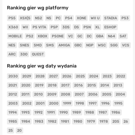
Ranking gier wg platformy
PS5
XSX|S
NS2
NS
PC
PS4
XONE
WII U
STADIA
PS3
X360
WII
PS VITA
PSP
3DS
DS
PSN
XL
ESHOP
MOBILE
PS2
XBOX
PSONE
VC
GC
DC
GBA
N64
SAT
NES
SNES
SMD
SMS
AMIGA
GBC
NGP
WSC
SGG
VCS
ARC
3DO
QUEST
Ranking gier wg daty wydania
2030
2029
2028
2027
2026
2025
2024
2023
2022
2021
2020
2019
2018
2017
2016
2015
2014
2013
2012
2011
2010
2009
2008
2007
2006
2005
2004
2003
2002
2001
2000
1999
1998
1997
1996
1995
1994
1993
1992
1991
1990
1989
1988
1987
1986
1985
1984
1983
1982
1981
1980
1979
1978
205
26
25
20