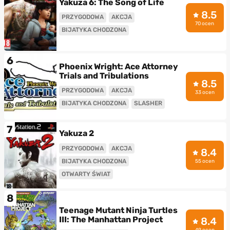
Yakuza 6: The Song of Life
8.5
PRZYGODOWA
AKCJA
70 ocen
BIJATYKA CHODZONA
6
Phoenix Wright: Ace Attorney
Trials and Tribulations
8.5
PRZYGODOWA
AKCJA
33 ocen
BIJATYKA CHODZONA
SLASHER
7
Yakuza 2
PRZYGODOWA
AKCJA
8.4
BIJATYKA CHODZONA
55 ocen
OTWARTY ŚWIAT
8
Teenage Mutant Ninja Turtles
III: The Manhattan Project
8.4
49 ocen