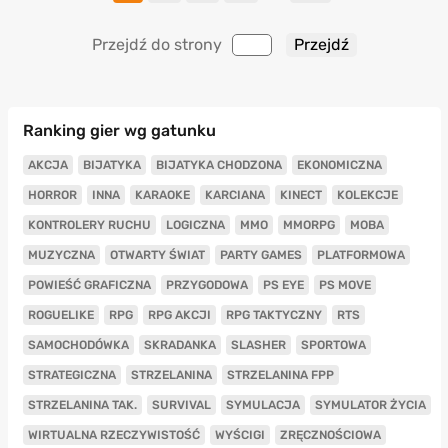
Przejdź do strony
Ranking gier wg gatunku
AKCJA
BIJATYKA
BIJATYKA CHODZONA
EKONOMICZNA
HORROR
INNA
KARAOKE
KARCIANA
KINECT
KOLEKCJE
KONTROLERY RUCHU
LOGICZNA
MMO
MMORPG
MOBA
MUZYCZNA
OTWARTY ŚWIAT
PARTY GAMES
PLATFORMOWA
POWIEŚĆ GRAFICZNA
PRZYGODOWA
PS EYE
PS MOVE
ROGUELIKE
RPG
RPG AKCJI
RPG TAKTYCZNY
RTS
SAMOCHODÓWKA
SKRADANKA
SLASHER
SPORTOWA
STRATEGICZNA
STRZELANINA
STRZELANINA FPP
STRZELANINA TAK.
SURVIVAL
SYMULACJA
SYMULATOR ŻYCIA
WIRTUALNA RZECZYWISTOŚĆ
WYŚCIGI
ZRĘCZNOŚCIOWA