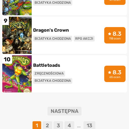
BIJATYKA CHODZONA
9
Dragon's Crown
8.3
BIJATYKA CHODZONA
RPG AKCJI
118 ocen
10
Battletoads
8.3
ZRĘCZNOŚCIOWA
65 ocen
BIJATYKA CHODZONA
NASTĘPNA
1
2
3
4
13
...