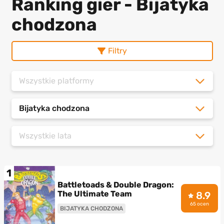
Ranking gier - Bijatyka
chodzona
Filtry
Wszystkie platformy
Bijatyka chodzona
Wszystkie lata
1
Battletoads & Double Dragon:
The Ultimate Team
8.9
65 ocen
BIJATYKA CHODZONA