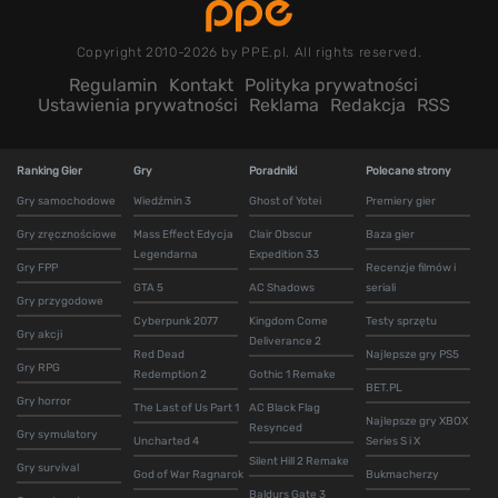
Copyright 2010-2026 by PPE.pl. All rights reserved.
Regulamin
Kontakt
Polityka prywatności
Ustawienia prywatności
Reklama
Redakcja
RSS
Ranking Gier
Gry
Poradniki
Polecane strony
Gry samochodowe
Wiedźmin 3
Ghost of Yotei
Premiery gier
Gry zręcznościowe
Mass Effect Edycja
Clair Obscur
Baza gier
Legendarna
Expedition 33
Gry FPP
Recenzje filmów i
GTA 5
AC Shadows
seriali
Gry przygodowe
Cyberpunk 2077
Kingdom Come
Testy sprzętu
Gry akcji
Deliverance 2
Red Dead
Najlepsze gry PS5
Gry RPG
Redemption 2
Gothic 1 Remake
BET.PL
Gry horror
The Last of Us Part 1
AC Black Flag
Najlepsze gry XBOX
Resynced
Gry symulatory
Uncharted 4
Series S i X
Silent Hill 2 Remake
Gry survival
God of War Ragnarok
Bukmacherzy
Baldurs Gate 3