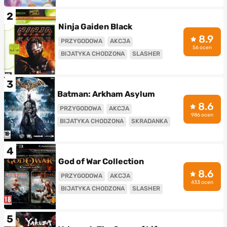
2
Ninja Gaiden Black
8.9
PRZYGODOWA
AKCJA
56 ocen
BIJATYKA CHODZONA
SLASHER
3
Batman: Arkham Asylum
8.6
PRZYGODOWA
AKCJA
986 ocen
BIJATYKA CHODZONA
SKRADANKA
4
God of War Collection
8.6
PRZYGODOWA
AKCJA
433 ocen
BIJATYKA CHODZONA
SLASHER
5