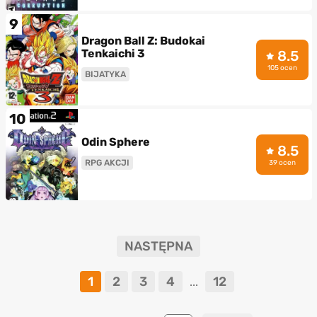
9
Dragon Ball Z: Budokai
Tenkaichi 3
8.5
105 ocen
BIJATYKA
10
Odin Sphere
8.5
RPG AKCJI
39 ocen
NASTĘPNA
1
2
3
4
12
...