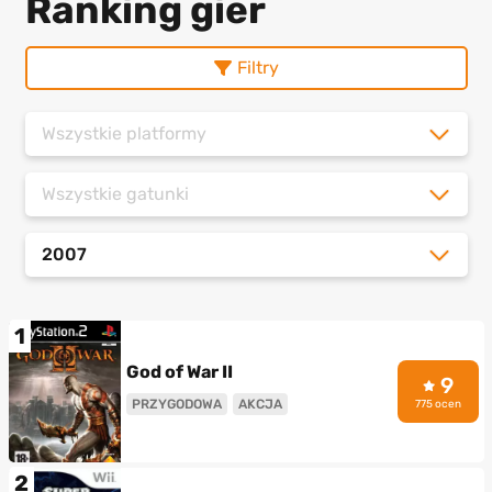
Ranking gier
Filtry
Wszystkie platformy
Wszystkie gatunki
2007
1
God of War II
9
PRZYGODOWA
AKCJA
775 ocen
2