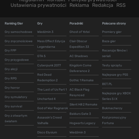
Ustawienia prywatności
Reklama
Redakcja
RSS
Ranking Gier
Gry
Poradniki
Polecane strony
Gry samochodowe
Wiedźmin 3
Ghost of Yotei
Premiery gier
Gry zręcznościowe
Mass Effect Edycja
Clair Obscur
Baza gier
Legendarna
Expedition 33
Gry FPP
Recenzje filmów i
GTA 5
AC Shadows
seriali
Gry przygodowe
Cyberpunk 2077
Kingdom Come
Testy sprzętu
Gry akcji
Deliverance 2
Red Dead
Najlepsze gry PS5
Gry RPG
Redemption 2
Gothic 1 Remake
BET.PL
Gry horror
The Last of Us Part 1
AC Black Flag
Najlepsze gry XBOX
Resynced
Gry symulatory
Uncharted 4
Series S i X
Silent Hill 2 Remake
Gry survival
God of War Ragnarok
Bukmacherzy
Baldurs Gate 3
Gry z otwartym
Assassin's Creed
Kod promocyjny
światem
Valhalla
Hogwarts Legacy
Fortuna
Disco Elysium
Wiedźmin 3