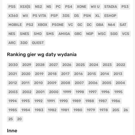
PS5
XSX|S
NS2
NS
PC
PS4
XONE
WII U
STADIA
PS3
X360
WII
PS VITA
PSP
3DS
DS
PSN
XL
ESHOP
MOBILE
PS2
XBOX
PSONE
VC
GC
DC
GBA
N64
SAT
NES
SNES
SMD
SMS
AMIGA
GBC
NGP
WSC
SGG
VCS
ARC
3DO
QUEST
Ranking gier wg daty wydania
2030
2029
2028
2027
2026
2025
2024
2023
2022
2021
2020
2019
2018
2017
2016
2015
2014
2013
2012
2011
2010
2009
2008
2007
2006
2005
2004
2003
2002
2001
2000
1999
1998
1997
1996
1995
1994
1993
1992
1991
1990
1989
1988
1987
1986
1985
1984
1983
1982
1981
1980
1979
1978
205
26
25
20
Inne