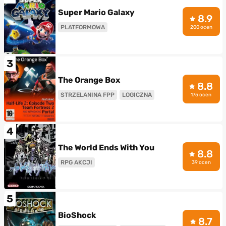
Super Mario Galaxy
8.9
PLATFORMOWA
200 ocen
3
The Orange Box
8.8
STRZELANINA FPP
LOGICZNA
175 ocen
4
The World Ends With You
8.8
RPG AKCJI
39 ocen
5
BioShock
8.7