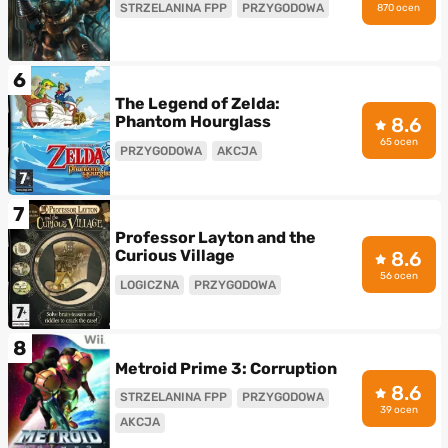
STRZELANINA FPP
PRZYGODOWA
870 ocen
6
The Legend of Zelda:
Phantom Hourglass
8.6
65 ocen
PRZYGODOWA
AKCJA
7
Professor Layton and the
Curious Village
8.6
56 ocen
LOGICZNA
PRZYGODOWA
8
Metroid Prime 3: Corruption
8.6
STRZELANINA FPP
PRZYGODOWA
39 ocen
AKCJA