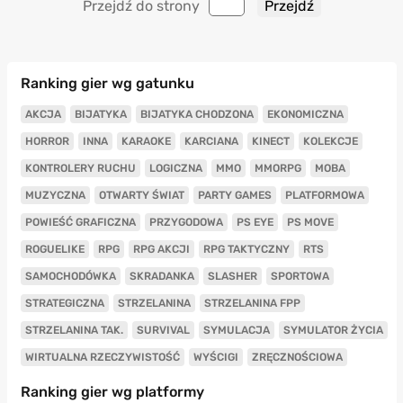
Przejdź do strony
Ranking gier wg gatunku
AKCJA
BIJATYKA
BIJATYKA CHODZONA
EKONOMICZNA
HORROR
INNA
KARAOKE
KARCIANA
KINECT
KOLEKCJE
KONTROLERY RUCHU
LOGICZNA
MMO
MMORPG
MOBA
MUZYCZNA
OTWARTY ŚWIAT
PARTY GAMES
PLATFORMOWA
POWIEŚĆ GRAFICZNA
PRZYGODOWA
PS EYE
PS MOVE
ROGUELIKE
RPG
RPG AKCJI
RPG TAKTYCZNY
RTS
SAMOCHODÓWKA
SKRADANKA
SLASHER
SPORTOWA
STRATEGICZNA
STRZELANINA
STRZELANINA FPP
STRZELANINA TAK.
SURVIVAL
SYMULACJA
SYMULATOR ŻYCIA
WIRTUALNA RZECZYWISTOŚĆ
WYŚCIGI
ZRĘCZNOŚCIOWA
Ranking gier wg platformy