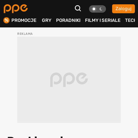
Zaloguj
ierdź
PROMOCJE
GRY
PORADNIKI
FILMY I SERIALE
TECH