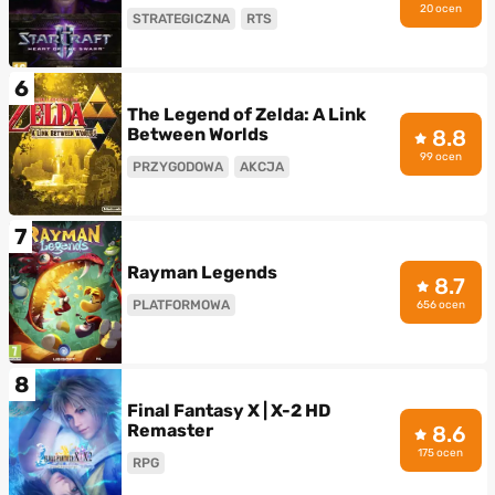
20 ocen
STRATEGICZNA
RTS
6
The Legend of Zelda: A Link
Between Worlds
8.8
99 ocen
PRZYGODOWA
AKCJA
7
Rayman Legends
8.7
PLATFORMOWA
656 ocen
8
Final Fantasy X | X-2 HD
Remaster
8.6
175 ocen
RPG