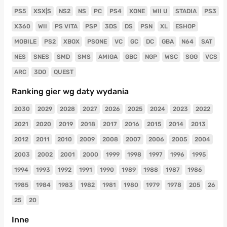
PS5
XSX|S
NS2
NS
PC
PS4
XONE
WII U
STADIA
PS3
X360
WII
PS VITA
PSP
3DS
DS
PSN
XL
ESHOP
MOBILE
PS2
XBOX
PSONE
VC
GC
DC
GBA
N64
SAT
NES
SNES
SMD
SMS
AMIGA
GBC
NGP
WSC
SGG
VCS
ARC
3DO
QUEST
Ranking gier wg daty wydania
2030
2029
2028
2027
2026
2025
2024
2023
2022
2021
2020
2019
2018
2017
2016
2015
2014
2013
2012
2011
2010
2009
2008
2007
2006
2005
2004
2003
2002
2001
2000
1999
1998
1997
1996
1995
1994
1993
1992
1991
1990
1989
1988
1987
1986
1985
1984
1983
1982
1981
1980
1979
1978
205
26
25
20
Inne