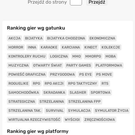
Przejdź do strony
Ranking gier wg gatunku
AKCJA
BIJATYKA
BIJATYKA CHODZONA
EKONOMICZNA
HORROR
INNA
KARAOKE
KARCIANA
KINECT
KOLEKCJE
KONTROLERY RUCHU
LOGICZNA
MMO
MMORPG
MOBA
MUZYCZNA
OTWARTY ŚWIAT
PARTY GAMES
PLATFORMOWA
POWIEŚĆ GRAFICZNA
PRZYGODOWA
PS EYE
PS MOVE
ROGUELIKE
RPG
RPG AKCJI
RPG TAKTYCZNY
RTS
SAMOCHODÓWKA
SKRADANKA
SLASHER
SPORTOWA
STRATEGICZNA
STRZELANINA
STRZELANINA FPP
STRZELANINA TAK.
SURVIVAL
SYMULACJA
SYMULATOR ŻYCIA
WIRTUALNA RZECZYWISTOŚĆ
WYŚCIGI
ZRĘCZNOŚCIOWA
Ranking gier wg platformy