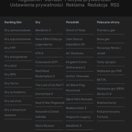
Ustawienia prywatności
Reklama
Redakcja
RSS
Ranking Gier
Gry
Poradniki
Polecane strony
Gry samochodowe
Wiedźmin 3
Ghost of Yotei
Premiery gier
Gry zręcznościowe
Mass Effect Edycja
Clair Obscur
Baza gier
Legendarna
Expedition 33
Gry FPP
Recenzje filmów i
GTA 5
AC Shadows
seriali
Gry przygodowe
Cyberpunk 2077
Kingdom Come
Testy sprzętu
Gry akcji
Deliverance 2
Red Dead
Najlepsze gry PS5
Gry RPG
Redemption 2
Gothic 1 Remake
BET.PL
Gry horror
The Last of Us Part 1
AC Black Flag
Najlepsze gry XBOX
Resynced
Gry symulatory
Uncharted 4
Series S i X
Silent Hill 2 Remake
Gry survival
God of War Ragnarok
Bukmacherzy
Baldurs Gate 3
Gry z otwartym
Assassin's Creed
Kod promocyjny
światem
Valhalla
Hogwarts Legacy
Fortuna
Disco Elysium
Wiedźmin 3