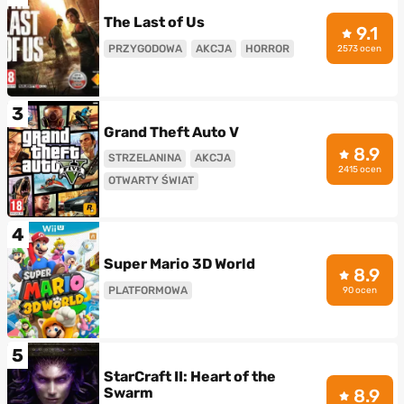
The Last of Us
9.1
PRZYGODOWA
AKCJA
HORROR
2573 ocen
3
Grand Theft Auto V
8.9
STRZELANINA
AKCJA
2415 ocen
OTWARTY ŚWIAT
4
Super Mario 3D World
8.9
PLATFORMOWA
90 ocen
5
StarCraft II: Heart of the
Swarm
8.9