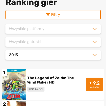
Ranking gier
Filtry
Wszystkie platformy
Wszystkie gatunki
2013
1
The Legend of Zelda: The
Wind Waker HD
9.2
73 ocen
RPG AKCJI
2