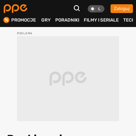
Zaloguj
ierdź
PROMOCJE
GRY
PORADNIKI
FILMY I SERIALE
TECH