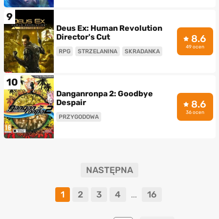
9
Deus Ex: Human Revolution
Director's Cut
8.6
49 ocen
RPG
STRZELANINA
SKRADANKA
10
Danganronpa 2: Goodbye
Despair
8.6
36 ocen
PRZYGODOWA
NASTĘPNA
1
2
3
4
16
...