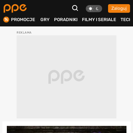
Zaloguj
ierdź
PROMOCJE
GRY
PORADNIKI
FILMY I SERIALE
TECH