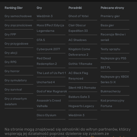
Ranking Gier
Gry
Poradniki
Polecane strony
Gry samochodowe
Wiedźmin 3
Ghost of Yotei
Premiery gier
Gry zręcznościowe
Mass Effect Edycja
Clair Obscur
Baza gier
Legendarna
Expedition 33
Gry FPP
Recenzje filmów i
GTA 5
AC Shadows
seriali
Gry przygodowe
Cyberpunk 2077
Kingdom Come
Testy sprzętu
Gry akcji
Deliverance 2
Red Dead
Najlepsze gry PS5
Gry RPG
Redemption 2
Gothic 1 Remake
BET.PL
Gry horror
The Last of Us Part 1
AC Black Flag
Najlepsze gry XBOX
Resynced
Gry symulatory
Uncharted 4
Series S i X
Silent Hill 2 Remake
Gry survival
God of War Ragnarok
Bukmacherzy
Baldurs Gate 3
Gry z otwartym
Assassin's Creed
Kod promocyjny
światem
Valhalla
Hogwarts Legacy
Fortuna
Disco Elysium
Wiedźmin 3
Na stronie mogą znajdować się odnośniki do witryn partnerów, którzy
wspierają jej działalność poprzez dzielenie się zyskiem ze