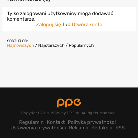
Tylko zalogowani użytkownicy mogą dodawać
komentarze.
Zaloguj się
lub
Utwórz konto
SORTUJ OD:
Najnowszych
/
Najstarszych
/
Popularnych
Copyright 2010-2026 by PPE.pl. All rights reserved.
Regulamin
Kontakt
Polityka prywatności
Ustawienia prywatności
Reklama
Redakcja
RSS