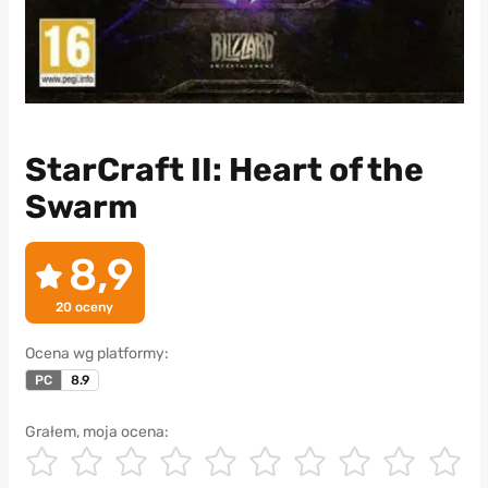
StarCraft II: Heart of the
Swarm
8,9
20
oceny
Ocena wg platformy:
PC
8.9
Grałem, moja ocena: