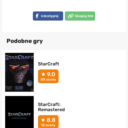
Udostępnij
Skopiuj link
Podobne gry
StarCraft
9.0
80 oceny
StarCraft:
Remastered
8.8
12 oceny