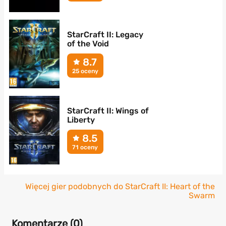
StarCraft II: Legacy
of the Void
8.7
25 oceny
StarCraft II: Wings of
Liberty
8.5
71 oceny
Więcej gier podobnych do StarCraft II: Heart of the
Swarm
Komentarze (
0
)