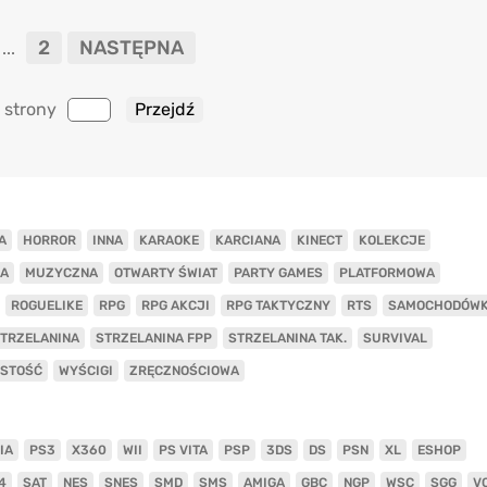
2
NASTĘPNA
...
 strony
A
HORROR
INNA
KARAOKE
KARCIANA
KINECT
KOLEKCJE
A
MUZYCZNA
OTWARTY ŚWIAT
PARTY GAMES
PLATFORMOWA
ROGUELIKE
RPG
RPG AKCJI
RPG TAKTYCZNY
RTS
SAMOCHODÓW
TRZELANINA
STRZELANINA FPP
STRZELANINA TAK.
SURVIVAL
ISTOŚĆ
WYŚCIGI
ZRĘCZNOŚCIOWA
IA
PS3
X360
WII
PS VITA
PSP
3DS
DS
PSN
XL
ESHOP
4
SAT
NES
SNES
SMD
SMS
AMIGA
GBC
NGP
WSC
SGG
V