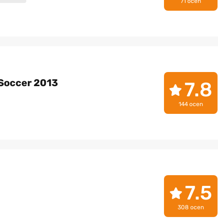
71 ocen
 Soccer 2013
7.8
144 ocen
7.5
308 ocen