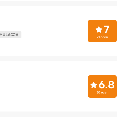
7
MULACJA
21 ocen
6.8
30 ocen