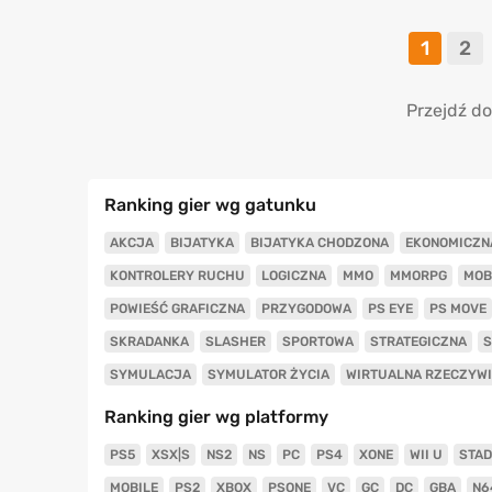
1
2
Przejdź do
Ranking gier wg gatunku
AKCJA
BIJATYKA
BIJATYKA CHODZONA
EKONOMICZN
KONTROLERY RUCHU
LOGICZNA
MMO
MMORPG
MOB
POWIEŚĆ GRAFICZNA
PRZYGODOWA
PS EYE
PS MOVE
SKRADANKA
SLASHER
SPORTOWA
STRATEGICZNA
S
SYMULACJA
SYMULATOR ŻYCIA
WIRTUALNA RZECZYW
Ranking gier wg platformy
PS5
XSX|S
NS2
NS
PC
PS4
XONE
WII U
STAD
MOBILE
PS2
XBOX
PSONE
VC
GC
DC
GBA
N6