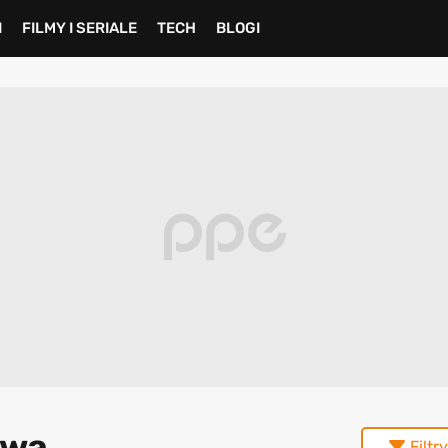
I
FILMY I SERIALE
TECH
BLOGI
owa
Filtry