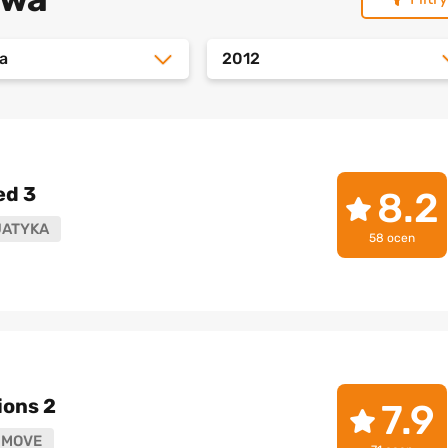
a
2012
ed 3
8.2
JATYKA
58 ocen
ons 2
7.9
 MOVE