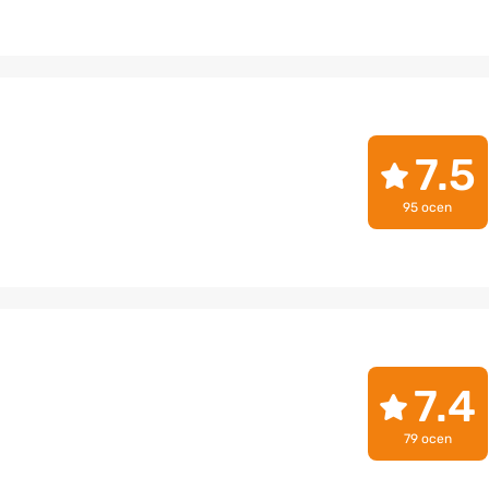
7.5
95 ocen
7.4
79 ocen