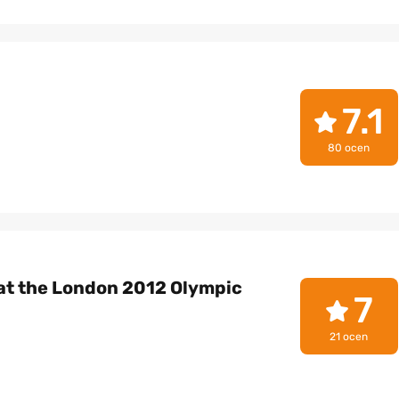
7.1
80 ocen
 at the London 2012 Olympic
7
21 ocen