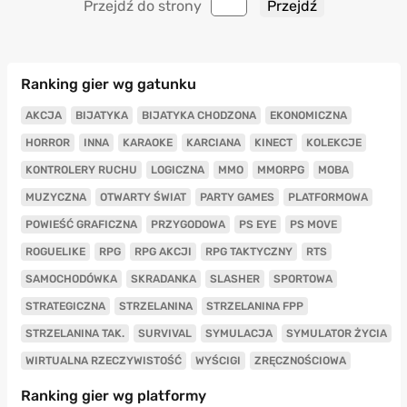
Przejdź do strony
Ranking gier wg gatunku
AKCJA
BIJATYKA
BIJATYKA CHODZONA
EKONOMICZNA
HORROR
INNA
KARAOKE
KARCIANA
KINECT
KOLEKCJE
KONTROLERY RUCHU
LOGICZNA
MMO
MMORPG
MOBA
MUZYCZNA
OTWARTY ŚWIAT
PARTY GAMES
PLATFORMOWA
POWIEŚĆ GRAFICZNA
PRZYGODOWA
PS EYE
PS MOVE
ROGUELIKE
RPG
RPG AKCJI
RPG TAKTYCZNY
RTS
SAMOCHODÓWKA
SKRADANKA
SLASHER
SPORTOWA
STRATEGICZNA
STRZELANINA
STRZELANINA FPP
STRZELANINA TAK.
SURVIVAL
SYMULACJA
SYMULATOR ŻYCIA
WIRTUALNA RZECZYWISTOŚĆ
WYŚCIGI
ZRĘCZNOŚCIOWA
Ranking gier wg platformy