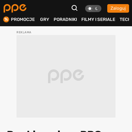
Zaloguj
ierdź
PROMOCJE
GRY
PORADNIKI
FILMY I SERIALE
TECH