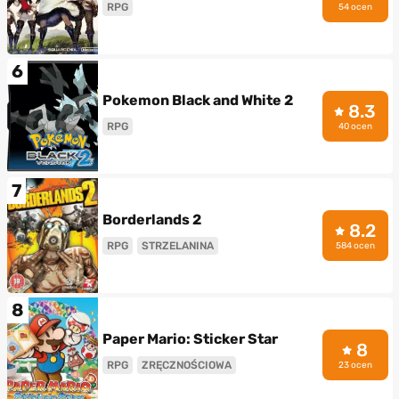
RPG
54 ocen
6
Pokemon Black and White 2
8.3
RPG
40 ocen
7
Borderlands 2
8.2
RPG
STRZELANINA
584 ocen
8
Paper Mario: Sticker Star
8
RPG
ZRĘCZNOŚCIOWA
23 ocen