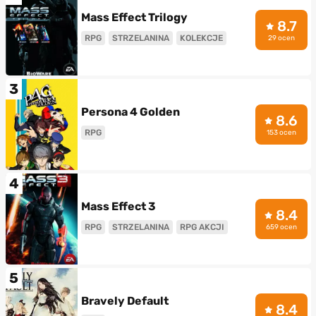
Mass Effect Trilogy
8.7
RPG
STRZELANINA
KOLEKCJE
29 ocen
3
Persona 4 Golden
8.6
RPG
153 ocen
4
Mass Effect 3
8.4
RPG
STRZELANINA
RPG AKCJI
659 ocen
5
Bravely Default
8.4