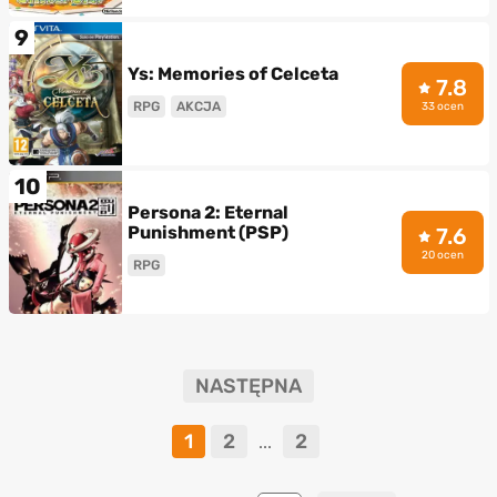
9
Ys: Memories of Celceta
7.8
RPG
AKCJA
33 ocen
10
Persona 2: Eternal
Punishment (PSP)
7.6
20 ocen
RPG
NASTĘPNA
1
2
2
...