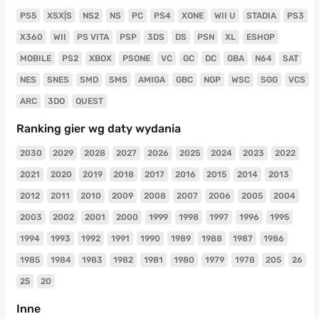
PS5
XSX|S
NS2
NS
PC
PS4
XONE
WII U
STADIA
PS3
X360
WII
PS VITA
PSP
3DS
DS
PSN
XL
ESHOP
MOBILE
PS2
XBOX
PSONE
VC
GC
DC
GBA
N64
SAT
NES
SNES
SMD
SMS
AMIGA
GBC
NGP
WSC
SGG
VCS
ARC
3DO
QUEST
Ranking gier wg daty wydania
2030
2029
2028
2027
2026
2025
2024
2023
2022
2021
2020
2019
2018
2017
2016
2015
2014
2013
2012
2011
2010
2009
2008
2007
2006
2005
2004
2003
2002
2001
2000
1999
1998
1997
1996
1995
1994
1993
1992
1991
1990
1989
1988
1987
1986
1985
1984
1983
1982
1981
1980
1979
1978
205
26
25
20
Inne