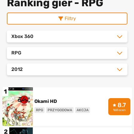
Ranking gier - RPG
Filtry
Xbox 360
RPG
2012
1
Okami HD
8.7
RPG
PRZYGODOWA
AKCJA
168 ocen
2