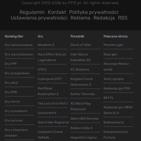
Copyright 2010-2026 by PPE.pl. All rights reserved.
Regulamin
Kontakt
Polityka prywatności
Ustawienia prywatności
Reklama
Redakcja
RSS
Ranking Gier
Gry
Poradniki
Polecane strony
Gry samochodowe
Wiedźmin 3
Ghost of Yotei
Premiery gier
Gry zręcznościowe
Mass Effect Edycja
Clair Obscur
Baza gier
Legendarna
Expedition 33
Gry FPP
Recenzje filmów i
GTA 5
AC Shadows
seriali
Gry przygodowe
Cyberpunk 2077
Kingdom Come
Testy sprzętu
Gry akcji
Deliverance 2
Red Dead
Najlepsze gry PS5
Gry RPG
Redemption 2
Gothic 1 Remake
BET.PL
Gry horror
The Last of Us Part 1
AC Black Flag
Najlepsze gry XBOX
Resynced
Gry symulatory
Uncharted 4
Series S i X
Silent Hill 2 Remake
Gry survival
God of War Ragnarok
Bukmacherzy
Baldurs Gate 3
Gry z otwartym
Assassin's Creed
Kod promocyjny
światem
Valhalla
Hogwarts Legacy
Fortuna