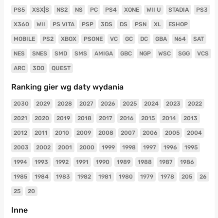
PS5
XSX|S
NS2
NS
PC
PS4
XONE
WII U
STADIA
PS3
X360
WII
PS VITA
PSP
3DS
DS
PSN
XL
ESHOP
MOBILE
PS2
XBOX
PSONE
VC
GC
DC
GBA
N64
SAT
NES
SNES
SMD
SMS
AMIGA
GBC
NGP
WSC
SGG
VCS
ARC
3DO
QUEST
Ranking gier wg daty wydania
2030
2029
2028
2027
2026
2025
2024
2023
2022
2021
2020
2019
2018
2017
2016
2015
2014
2013
2012
2011
2010
2009
2008
2007
2006
2005
2004
2003
2002
2001
2000
1999
1998
1997
1996
1995
1994
1993
1992
1991
1990
1989
1988
1987
1986
1985
1984
1983
1982
1981
1980
1979
1978
205
26
25
20
Inne