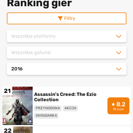
Ranking gier
Filtry
Wszystkie platformy
Wszystkie gatunki
2016
21
Assassin's Creed: The Ezio
Collection
8.2
PRZYGODOWA
AKCJA
75 ocen
SKRADANKA
22