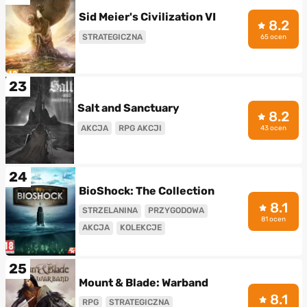
Sid Meier's Civilization VI
8.2
STRATEGICZNA
65 ocen
23
Salt and Sanctuary
8.2
AKCJA
RPG AKCJI
43 ocen
24
BioShock: The Collection
8.1
STRZELANINA
PRZYGODOWA
81 ocen
AKCJA
KOLEKCJE
25
Mount & Blade: Warband
8.1
RPG
STRATEGICZNA