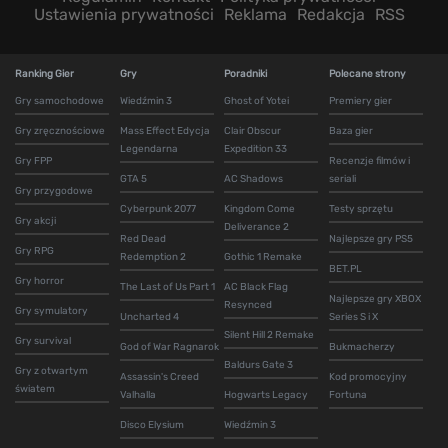
Ustawienia prywatności
Reklama
Redakcja
RSS
Ranking Gier
Gry
Poradniki
Polecane strony
Gry samochodowe
Wiedźmin 3
Ghost of Yotei
Premiery gier
Gry zręcznościowe
Mass Effect Edycja
Clair Obscur
Baza gier
Legendarna
Expedition 33
Gry FPP
Recenzje filmów i
GTA 5
AC Shadows
seriali
Gry przygodowe
Cyberpunk 2077
Kingdom Come
Testy sprzętu
Gry akcji
Deliverance 2
Red Dead
Najlepsze gry PS5
Gry RPG
Redemption 2
Gothic 1 Remake
BET.PL
Gry horror
The Last of Us Part 1
AC Black Flag
Najlepsze gry XBOX
Resynced
Gry symulatory
Uncharted 4
Series S i X
Silent Hill 2 Remake
Gry survival
God of War Ragnarok
Bukmacherzy
Baldurs Gate 3
Gry z otwartym
Assassin's Creed
Kod promocyjny
światem
Valhalla
Hogwarts Legacy
Fortuna
Disco Elysium
Wiedźmin 3