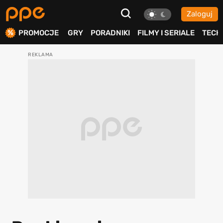
Zaloguj
ierdź
PROMOCJE
GRY
PORADNIKI
FILMY I SERIALE
TECH