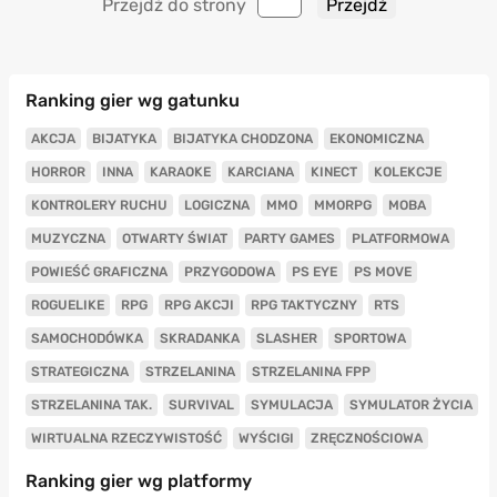
Przejdź do strony
Ranking gier wg gatunku
AKCJA
BIJATYKA
BIJATYKA CHODZONA
EKONOMICZNA
HORROR
INNA
KARAOKE
KARCIANA
KINECT
KOLEKCJE
KONTROLERY RUCHU
LOGICZNA
MMO
MMORPG
MOBA
MUZYCZNA
OTWARTY ŚWIAT
PARTY GAMES
PLATFORMOWA
POWIEŚĆ GRAFICZNA
PRZYGODOWA
PS EYE
PS MOVE
ROGUELIKE
RPG
RPG AKCJI
RPG TAKTYCZNY
RTS
SAMOCHODÓWKA
SKRADANKA
SLASHER
SPORTOWA
STRATEGICZNA
STRZELANINA
STRZELANINA FPP
STRZELANINA TAK.
SURVIVAL
SYMULACJA
SYMULATOR ŻYCIA
WIRTUALNA RZECZYWISTOŚĆ
WYŚCIGI
ZRĘCZNOŚCIOWA
Ranking gier wg platformy