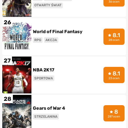
36 ocen
OTWARTY ŚWIAT
26
World of Final Fantasy
8.1
RPG
AKCJA
28 ocen
27
NBA 2K17
8.1
SPORTOWA
23 ocen
28
Gears of War 4
8
STRZELANINA
287 ocen