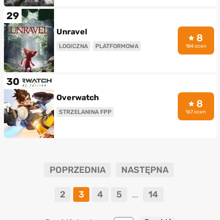
29
Unravel
8
LOGICZNA
PLATFORMOWA
184 ocen
30
Overwatch
8
STRZELANINA FPP
167 ocen
POPRZEDNIA
NASTĘPNA
2
3
4
5
14
...