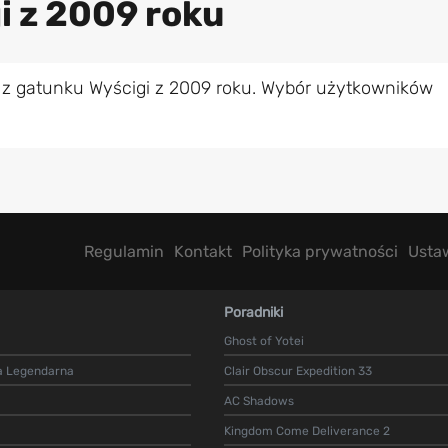
i z 2009 roku
 z gatunku Wyścigi z 2009 roku. Wybór użytkowników
Regulamin
Kontakt
Polityka prywatności
Usta
Poradniki
Ghost of Yotei
a Legendarna
Clair Obscur Expedition 33
AC Shadows
Kingdom Come Deliverance 2