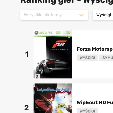
Wszystkie platformy
Wyścigi
Forza Motorsp
1
WYŚCIGI
SYMU
WipEout HD Fu
2
WYŚCIGI