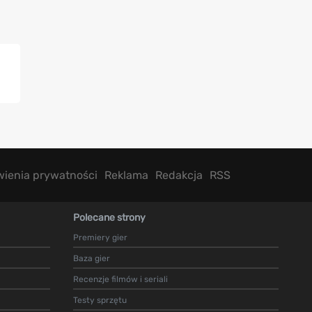
wienia prywatności
Reklama
Redakcja
RSS
Polecane strony
Premiery gier
Baza gier
Recenzje filmów i seriali
Testy sprzętu