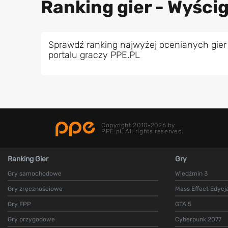
Ranking gier - Wyścig
Sprawdź ranking najwyżej ocenianych gier
portalu graczy PPE.PL
Copyright 2010-2026 by
PPE.pl. All rights reserved.
Ranking Gier
Gry
Gry samochodowe
Wiedźmin 3
Gry zręcznościowe
Mass Effect Edycj
Gry FPP
GTA 5
Gry przygodowe
Cyberpunk 2077