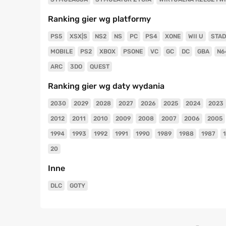
Ranking gier wg platformy
PS5
XSX|S
NS2
NS
PC
PS4
XONE
WII U
STAD
MOBILE
PS2
XBOX
PSONE
VC
GC
DC
GBA
N6
ARC
3DO
QUEST
Ranking gier wg daty wydania
2030
2029
2028
2027
2026
2025
2024
2023
2012
2011
2010
2009
2008
2007
2006
2005
1994
1993
1992
1991
1990
1989
1988
1987
20
Inne
DLC
GOTY