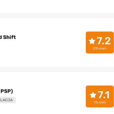
 Shift
7.2
275 ocen
(PSP)
7.1
LACJA
115 ocen