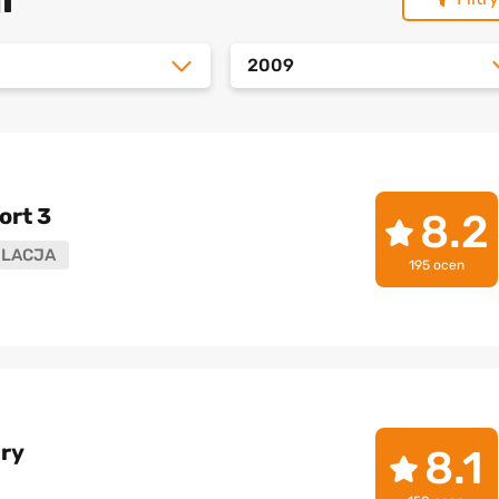
2009
ort 3
8.2
LACJA
195 ocen
ry
8.1