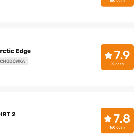
150 ocen
rctic Edge
7.9
CHODÓWKA
97 ocen
iRT 2
7.8
160 ocen