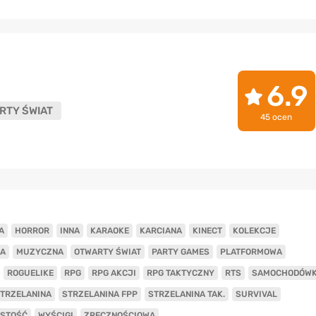
6.9
RTY ŚWIAT
45 ocen
A
HORROR
INNA
KARAOKE
KARCIANA
KINECT
KOLEKCJE
A
MUZYCZNA
OTWARTY ŚWIAT
PARTY GAMES
PLATFORMOWA
ROGUELIKE
RPG
RPG AKCJI
RPG TAKTYCZNY
RTS
SAMOCHODÓW
TRZELANINA
STRZELANINA FPP
STRZELANINA TAK.
SURVIVAL
ISTOŚĆ
WYŚCIGI
ZRĘCZNOŚCIOWA