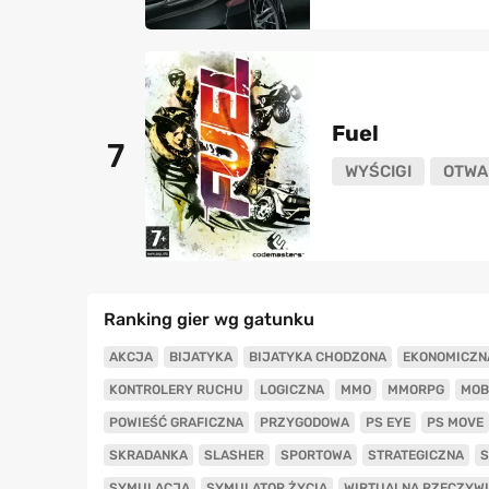
Fuel
7
WYŚCIGI
OTWA
Ranking gier wg gatunku
AKCJA
BIJATYKA
BIJATYKA CHODZONA
EKONOMICZN
KONTROLERY RUCHU
LOGICZNA
MMO
MMORPG
MOB
POWIEŚĆ GRAFICZNA
PRZYGODOWA
PS EYE
PS MOVE
SKRADANKA
SLASHER
SPORTOWA
STRATEGICZNA
S
SYMULACJA
SYMULATOR ŻYCIA
WIRTUALNA RZECZYW