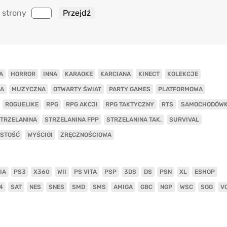
 strony
A
HORROR
INNA
KARAOKE
KARCIANA
KINECT
KOLEKCJE
A
MUZYCZNA
OTWARTY ŚWIAT
PARTY GAMES
PLATFORMOWA
ROGUELIKE
RPG
RPG AKCJI
RPG TAKTYCZNY
RTS
SAMOCHODÓW
TRZELANINA
STRZELANINA FPP
STRZELANINA TAK.
SURVIVAL
ISTOŚĆ
WYŚCIGI
ZRĘCZNOŚCIOWA
IA
PS3
X360
WII
PS VITA
PSP
3DS
DS
PSN
XL
ESHOP
4
SAT
NES
SNES
SMD
SMS
AMIGA
GBC
NGP
WSC
SGG
V