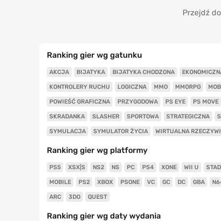
Przejdź do
Ranking gier wg gatunku
AKCJA
BIJATYKA
BIJATYKA CHODZONA
EKONOMICZN
KONTROLERY RUCHU
LOGICZNA
MMO
MMORPG
MOB
POWIEŚĆ GRAFICZNA
PRZYGODOWA
PS EYE
PS MOVE
SKRADANKA
SLASHER
SPORTOWA
STRATEGICZNA
S
SYMULACJA
SYMULATOR ŻYCIA
WIRTUALNA RZECZYW
Ranking gier wg platformy
PS5
XSX|S
NS2
NS
PC
PS4
XONE
WII U
STAD
MOBILE
PS2
XBOX
PSONE
VC
GC
DC
GBA
N6
ARC
3DO
QUEST
Ranking gier wg daty wydania