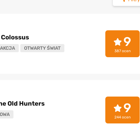
 Colossus
9
AKCJA
OTWARTY ŚWIAT
387 ocen
he Old Hunters
9
OWA
244 ocen