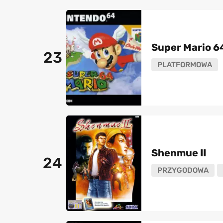
Super Mario 6
23
PLATFORMOWA
Shenmue II
24
PRZYGODOWA