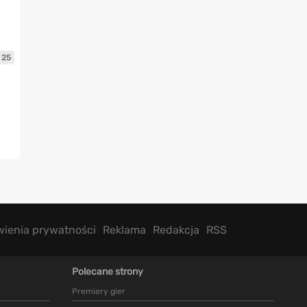
25
wienia prywatności
Reklama
Redakcja
RSS
Polecane strony
Premiery gier