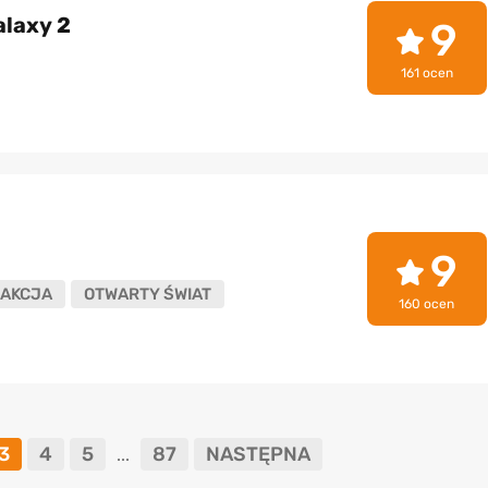
alaxy 2
9
161 ocen
9
AKCJA
OTWARTY ŚWIAT
160 ocen
3
4
5
87
NASTĘPNA
...