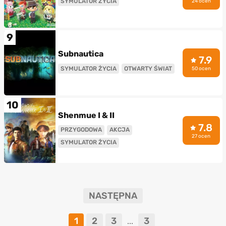
SYMULATOR ŻYCIA
24 ocen
9
Subnautica
7.9
SYMULATOR ŻYCIA
OTWARTY ŚWIAT
50 ocen
10
Shenmue I & II
7.8
PRZYGODOWA
AKCJA
27 ocen
SYMULATOR ŻYCIA
NASTĘPNA
1
2
3
3
...