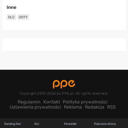
Inne
DLC
GOTY
Copyright 2010-2026 by PPE.pl. All rights reserved.
Regulamin
Kontakt
Polityka prywatności
Ustawienia prywatności
Reklama
Redakcja
RSS
Ranking Gier
Gry
Poradniki
Polecane strony