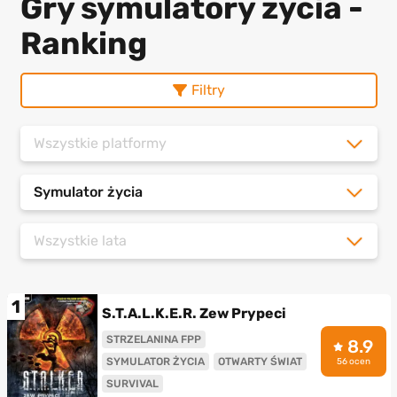
Gry symulatory życia -
Ranking
Filtry
Wszystkie platformy
Symulator życia
Wszystkie lata
1
S.T.A.L.K.E.R. Zew Prypeci
STRZELANINA FPP
8.9
SYMULATOR ŻYCIA
OTWARTY ŚWIAT
56 ocen
SURVIVAL