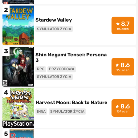
2
Stardew Valley
8.7
SYMULATOR ŻYCIA
85 ocen
3
Shin Megami Tensei: Persona
3
8.6
RPG
PRZYGODOWA
165 ocen
SYMULATOR ŻYCIA
4
Harvest Moon: Back to Nature
8.6
INNA
SYMULATOR ŻYCIA
164 ocen
5