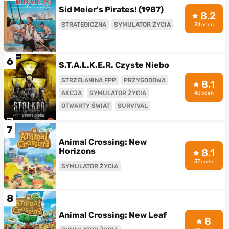
Sid Meier's Pirates! (1987)
8.2
STRATEGICZNA
SYMULATOR ŻYCIA
34 ocen
6
S.T.A.L.K.E.R. Czyste Niebo
STRZELANINA FPP
PRZYGODOWA
8.1
AKCJA
SYMULATOR ŻYCIA
40 ocen
OTWARTY ŚWIAT
SURVIVAL
7
Animal Crossing: New
Horizons
8.1
37 ocen
SYMULATOR ŻYCIA
8
Animal Crossing: New Leaf
8