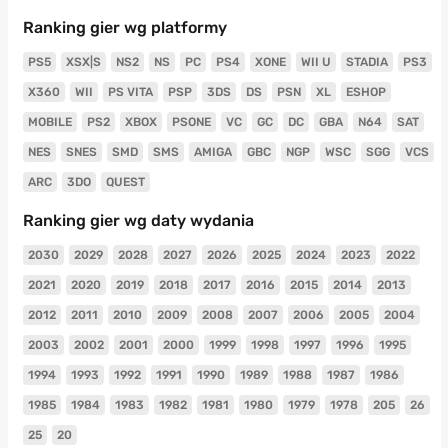
Ranking gier wg platformy
PS5
XSX|S
NS2
NS
PC
PS4
XONE
WII U
STADIA
PS3
X360
WII
PS VITA
PSP
3DS
DS
PSN
XL
ESHOP
MOBILE
PS2
XBOX
PSONE
VC
GC
DC
GBA
N64
SAT
NES
SNES
SMD
SMS
AMIGA
GBC
NGP
WSC
SGG
VCS
ARC
3DO
QUEST
Ranking gier wg daty wydania
2030
2029
2028
2027
2026
2025
2024
2023
2022
2021
2020
2019
2018
2017
2016
2015
2014
2013
2012
2011
2010
2009
2008
2007
2006
2005
2004
2003
2002
2001
2000
1999
1998
1997
1996
1995
1994
1993
1992
1991
1990
1989
1988
1987
1986
1985
1984
1983
1982
1981
1980
1979
1978
205
26
25
20