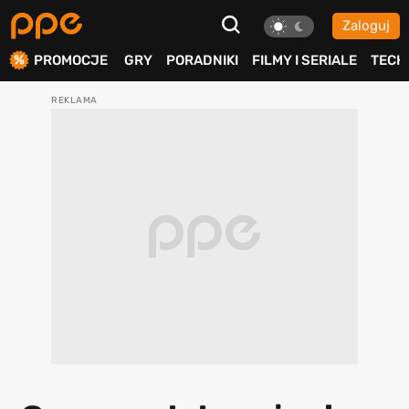
Zaloguj
ierdź
PROMOCJE
GRY
PORADNIKI
FILMY I SERIALE
TECH