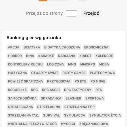
Przejdź do strony
Ranking gier wg gatunku
AKCJA
BIJATYKA
BIJATYKA CHODZONA
EKONOMICZNA
HORROR
INNA
KARAOKE
KARCIANA
KINECT
KOLEKCJE
KONTROLERY RUCHU
LOGICZNA
MMO
MMORPG
MOBA
MUZYCZNA
OTWARTY ŚWIAT
PARTY GAMES
PLATFORMOWA
POWIEŚĆ GRAFICZNA
PRZYGODOWA
PS EYE
PS MOVE
ROGUELIKE
RPG
RPG AKCJI
RPG TAKTYCZNY
RTS
SAMOCHODÓWKA
SKRADANKA
SLASHER
SPORTOWA
STRATEGICZNA
STRZELANINA
STRZELANINA FPP
STRZELANINA TAK.
SURVIVAL
SYMULACJA
SYMULATOR ŻYCIA
WIRTUALNA RZECZYWISTOŚĆ
WYŚCIGI
ZRĘCZNOŚCIOWA