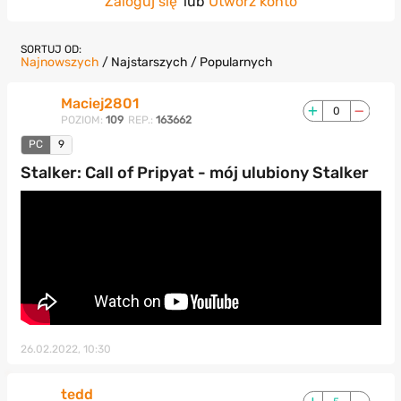
Zaloguj się
lub
Utwórz konto
SORTUJ OD:
Najnowszych
/
Najstarszych
/
Popularnych
Maciej2801
0
POZIOM:
109
REP.:
163662
PC
9
Stalker: Call of Pripyat - mój ulubiony Stalker
26.02.2022, 10:30
tedd