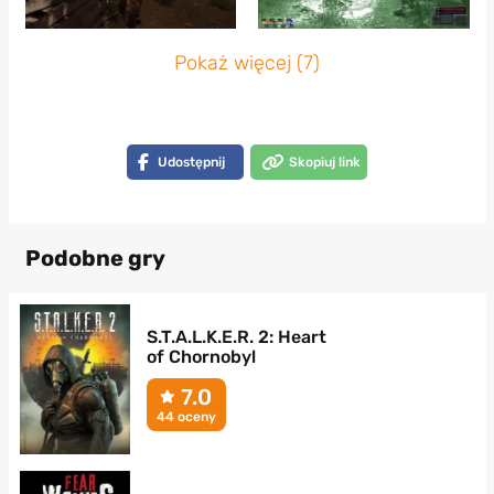
Pokaż więcej (7)
Udostępnij
Skopiuj link
Podobne gry
S.T.A.L.K.E.R. 2: Heart
of Chornobyl
7.0
44 oceny