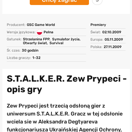
Producent:
GSC Game World
Premiery
Wersja językowa:
Pełna
Świat:
02.10.2009
Gatunek:
Strzelanina FPP,
Symulator życia,
Europa:
05.11.2009
Otwarty świat,
Survival
Polska:
27.11.2009
Śr. czas:
30 godzin
Liczba graczy:
1-32
S.T.A.L.K.E.R. Zew Prypeci -
opis gry
Zew Prypeci jest trzecią odsłoną gier z
uniwersum S.T.A.L.K.E.R. Gracz w tej odsłonie
wciela sie w Aleksandra Degtyareva
funkcjonariusza Ukraińskiej Agencji Ochrony,