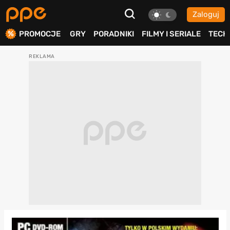
Zaloguj
ierdź
PROMOCJE
GRY
PORADNIKI
FILMY I SERIALE
TECH