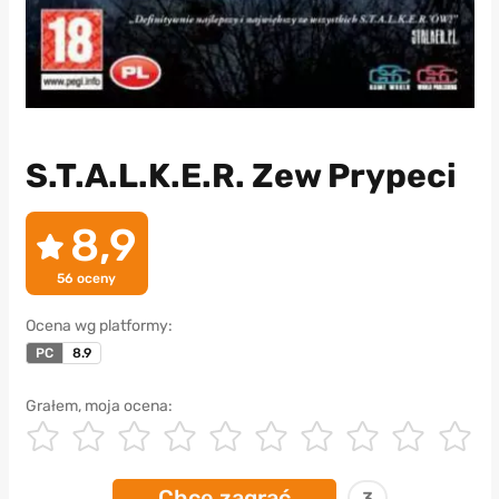
S.T.A.L.K.E.R. Zew Prypeci
8,9
56
oceny
Ocena wg platformy:
PC
8.9
Grałem, moja ocena:
Chcę zagrać
3