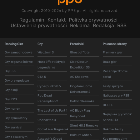
Copyright 2010-2026 by PPE.pl. All rights reserved.
Regulamin
Kontakt
Polityka prywatności
Ustawienia prywatności
Reklama
Redakcja
RSS
Ranking Gier
Gry
Poradniki
Polecane strony
Gry samochodowe
Wiedźmin 3
Ghost of Yotei
Premiery gier
Gry zręcznościowe
Mass Effect Edycja
Clair Obscur
Baza gier
Legendarna
Expedition 33
Gry FPP
Recenzje filmów i
GTA 5
AC Shadows
seriali
Gry przygodowe
Cyberpunk 2077
Kingdom Come
Testy sprzętu
Gry akcji
Deliverance 2
Red Dead
Najlepsze gry PS5
Gry RPG
Redemption 2
Gothic 1 Remake
BET.PL
Gry horror
The Last of Us Part 1
AC Black Flag
Najlepsze gry XBOX
Resynced
Gry symulatory
Uncharted 4
Series S i X
Silent Hill 2 Remake
Gry survival
God of War Ragnarok
Bukmacherzy
Baldurs Gate 3
Gry z otwartym
Assassin's Creed
Kod promocyjny