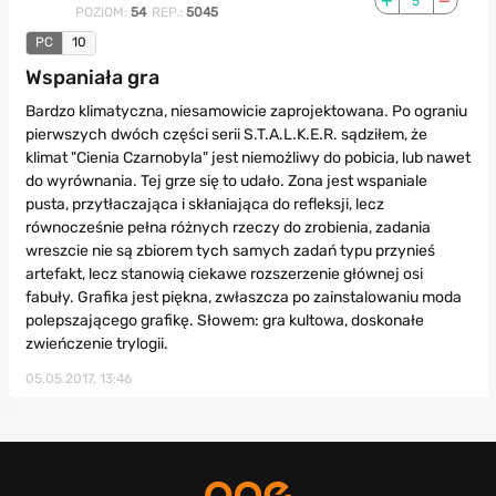
5
POZIOM:
54
REP.:
5045
PC
10
Wspaniała gra
Bardzo klimatyczna, niesamowicie zaprojektowana. Po ograniu
pierwszych dwóch części serii S.T.A.L.K.E.R. sądziłem, że
klimat "Cienia Czarnobyla" jest niemożliwy do pobicia, lub nawet
do wyrównania. Tej grze się to udało. Zona jest wspaniale
pusta, przytłaczająca i skłaniająca do refleksji, lecz
równocześnie pełna różnych rzeczy do zrobienia, zadania
wreszcie nie są zbiorem tych samych zadań typu przynieś
artefakt, lecz stanowią ciekawe rozszerzenie głównej osi
fabuły. Grafika jest piękna, zwłaszcza po zainstalowaniu moda
polepszającego grafikę. Słowem: gra kultowa, doskonałe
zwieńczenie trylogii.
05.05.2017, 13:46