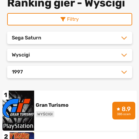
Ranking gier - Wyscigi
Filtry
Sega Saturn
Wyscigi
1997
1
Gran Turismo
8.9
WYŚCIGI
385 ocen
2