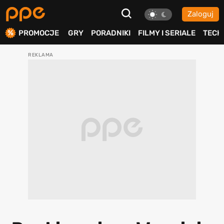
Zaloguj
ierdź
PROMOCJE
GRY
PORADNIKI
FILMY I SERIALE
TECH