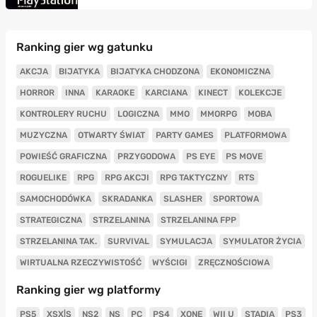
Ranking gier wg gatunku
AKCJA
BIJATYKA
BIJATYKA CHODZONA
EKONOMICZNA
HORROR
INNA
KARAOKE
KARCIANA
KINECT
KOLEKCJE
KONTROLERY RUCHU
LOGICZNA
MMO
MMORPG
MOBA
MUZYCZNA
OTWARTY ŚWIAT
PARTY GAMES
PLATFORMOWA
POWIEŚĆ GRAFICZNA
PRZYGODOWA
PS EYE
PS MOVE
ROGUELIKE
RPG
RPG AKCJI
RPG TAKTYCZNY
RTS
SAMOCHODÓWKA
SKRADANKA
SLASHER
SPORTOWA
STRATEGICZNA
STRZELANINA
STRZELANINA FPP
STRZELANINA TAK.
SURVIVAL
SYMULACJA
SYMULATOR ŻYCIA
WIRTUALNA RZECZYWISTOŚĆ
WYŚCIGI
ZRĘCZNOŚCIOWA
Ranking gier wg platformy
PS5
XSX|S
NS2
NS
PC
PS4
XONE
WII U
STADIA
PS3