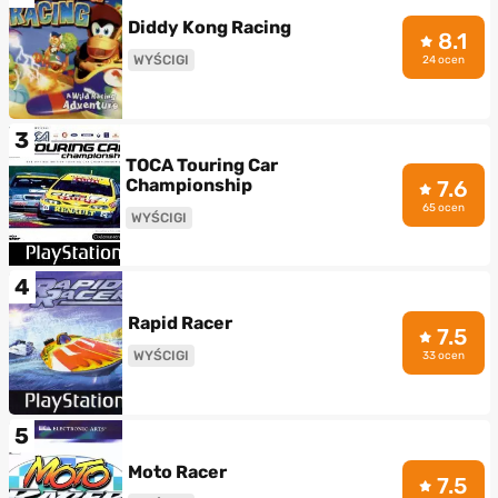
Diddy Kong Racing
8.1
WYŚCIGI
24 ocen
3
TOCA Touring Car
Championship
7.6
65 ocen
WYŚCIGI
4
Rapid Racer
7.5
WYŚCIGI
33 ocen
5
Moto Racer
7.5