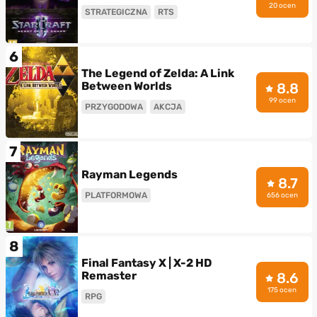
20 ocen
STRATEGICZNA
RTS
6
The Legend of Zelda: A Link
Between Worlds
8.8
99 ocen
PRZYGODOWA
AKCJA
7
Rayman Legends
8.7
PLATFORMOWA
656 ocen
8
Final Fantasy X | X-2 HD
Remaster
8.6
175 ocen
RPG