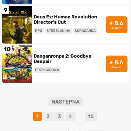
9
Deus Ex: Human Revolution
Director's Cut
8.6
49 ocen
RPG
STRZELANINA
SKRADANKA
10
Danganronpa 2: Goodbye
Despair
8.6
36 ocen
PRZYGODOWA
NASTĘPNA
1
2
3
4
16
...