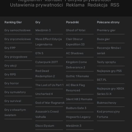
Ustawienia prywatności
Reklama
Redakcja
RSS
Ranking Gier
Gry
Poradniki
Polecane strony
Gry samochodowe
Wiedźmin 3
Ghost of Yotei
Premiery gier
Gry zręcznościowe
Mass Effect Edycja
Clair Obscur
Baza gier
Legendarna
Expedition 33
Gry FPP
Recenzje filmów i
GTA 5
AC Shadows
seriali
Gry przygodowe
Cyberpunk 2077
Kingdom Come
Testy sprzętu
Gry akcji
Deliverance 2
Red Dead
Najlepsze gry PS5
Gry RPG
Redemption 2
Gothic 1 Remake
BET.PL
Gry horror
The Last of Us Part 1
AC Black Flag
Najlepsze gry XBOX
Resynced
Gry symulatory
Uncharted 4
Series S i X
Silent Hill 2 Remake
Gry survival
God of War Ragnarok
Bukmacherzy
Baldurs Gate 3
Gry z otwartym
Assassin's Creed
Kod promocyjny
światem
Valhalla
Hogwarts Legacy
Fortuna
Disco Elysium
Wiedźmin 3