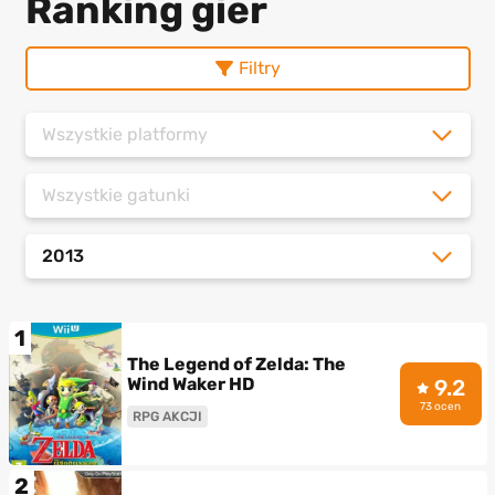
Ranking gier
Filtry
Wszystkie platformy
Wszystkie gatunki
2013
1
The Legend of Zelda: The
Wind Waker HD
9.2
73 ocen
RPG AKCJI
2