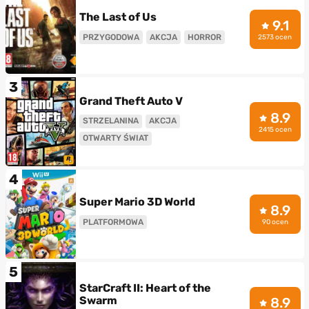
The Last of Us
9.1
PRZYGODOWA
AKCJA
HORROR
2573 ocen
3
Grand Theft Auto V
8.9
STRZELANINA
AKCJA
2415 ocen
OTWARTY ŚWIAT
4
Super Mario 3D World
8.9
PLATFORMOWA
90 ocen
5
StarCraft II: Heart of the
Swarm
8.9