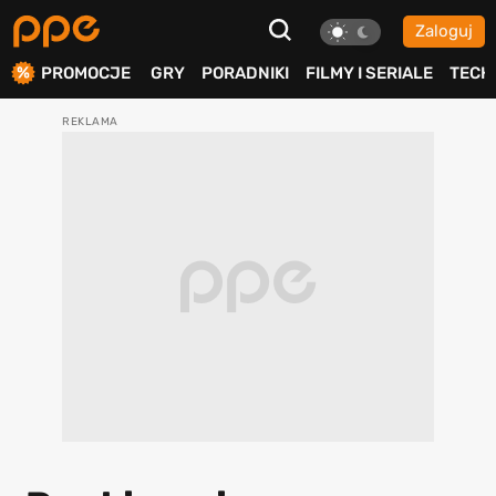
Zaloguj
ierdź
PROMOCJE
GRY
PORADNIKI
FILMY I SERIALE
TECH