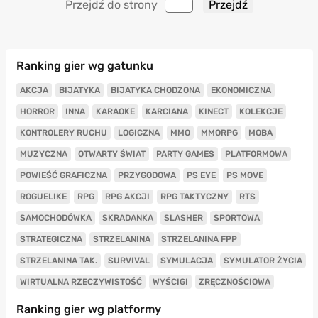
Przejdź do strony
Ranking gier wg gatunku
AKCJA
BIJATYKA
BIJATYKA CHODZONA
EKONOMICZNA
HORROR
INNA
KARAOKE
KARCIANA
KINECT
KOLEKCJE
KONTROLERY RUCHU
LOGICZNA
MMO
MMORPG
MOBA
MUZYCZNA
OTWARTY ŚWIAT
PARTY GAMES
PLATFORMOWA
POWIEŚĆ GRAFICZNA
PRZYGODOWA
PS EYE
PS MOVE
ROGUELIKE
RPG
RPG AKCJI
RPG TAKTYCZNY
RTS
SAMOCHODÓWKA
SKRADANKA
SLASHER
SPORTOWA
STRATEGICZNA
STRZELANINA
STRZELANINA FPP
STRZELANINA TAK.
SURVIVAL
SYMULACJA
SYMULATOR ŻYCIA
WIRTUALNA RZECZYWISTOŚĆ
WYŚCIGI
ZRĘCZNOŚCIOWA
Ranking gier wg platformy