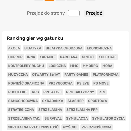
Przejdź do strony
Ranking gier wg gatunku
AKCJA
BIJATYKA
BIJATYKA CHODZONA
EKONOMICZNA
HORROR
INNA
KARAOKE
KARCIANA
KINECT
KOLEKCJE
KONTROLERY RUCHU
LOGICZNA
MMO
MMORPG
MOBA
MUZYCZNA
OTWARTY ŚWIAT
PARTY GAMES
PLATFORMOWA
POWIEŚĆ GRAFICZNA
PRZYGODOWA
PS EYE
PS MOVE
ROGUELIKE
RPG
RPG AKCJI
RPG TAKTYCZNY
RTS
SAMOCHODÓWKA
SKRADANKA
SLASHER
SPORTOWA
STRATEGICZNA
STRZELANINA
STRZELANINA FPP
STRZELANINA TAK.
SURVIVAL
SYMULACJA
SYMULATOR ŻYCIA
WIRTUALNA RZECZYWISTOŚĆ
WYŚCIGI
ZRĘCZNOŚCIOWA