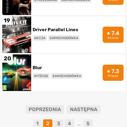
19
Driver Parallel Lines
7.4
AKCJA
SAMOCHODÓWKA
94 ocen
20
Blur
7.3
WYŚCIGI
SAMOCHODÓWKA
97 ocen
POPRZEDNIA
NASTĘPNA
1
2
3
4
5
...