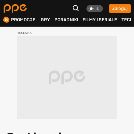
Zaloguj
ierdź
PROMOCJE
GRY
PORADNIKI
FILMY I SERIALE
TECH