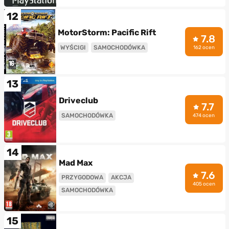
12
MotorStorm: Pacific Rift
7.8
WYŚCIGI
SAMOCHODÓWKA
162 ocen
13
Driveclub
7.7
SAMOCHODÓWKA
474 ocen
14
Mad Max
7.6
PRZYGODOWA
AKCJA
405 ocen
SAMOCHODÓWKA
15