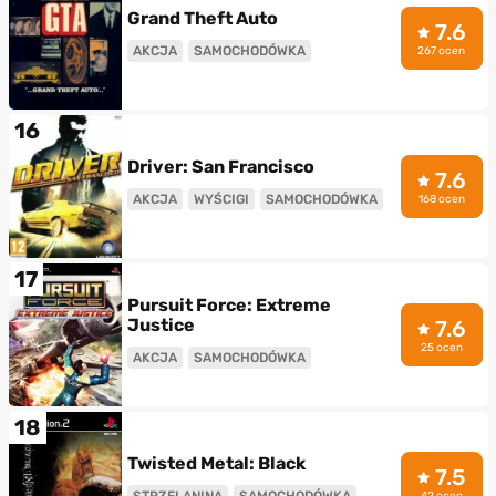
Grand Theft Auto
7.6
AKCJA
SAMOCHODÓWKA
267 ocen
16
Driver: San Francisco
7.6
AKCJA
WYŚCIGI
SAMOCHODÓWKA
168 ocen
17
Pursuit Force: Extreme
Justice
7.6
25 ocen
AKCJA
SAMOCHODÓWKA
18
Twisted Metal: Black
7.5
STRZELANINA
SAMOCHODÓWKA
42 ocen