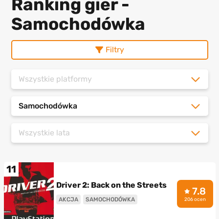
Ranking gier -
Samochodówka
Filtry
Wszystkie platformy
Samochodówka
Wszystkie lata
11
Driver 2: Back on the Streets
7.8
AKCJA
SAMOCHODÓWKA
206 ocen