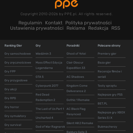
Copyright 2010-2026 by PPE.pl. All rights reserved.
Regulamin
Kontakt
Polityka prywatności
Ustawienia prywatności
Reklama
Redakcja
RSS
Ranking Gier
Gry
Poradniki
Polecane strony
Gry samochodowe
Wiedźmin 3
Ghost of Yotei
Premiery gier
Gry zręcznościowe
Mass Effect Edycja
Clair Obscur
Baza gier
Legendarna
Expedition 33
Gry FPP
Recenzje filmów i
GTA 5
AC Shadows
seriali
Gry przygodowe
Cyberpunk 2077
Kingdom Come
Testy sprzętu
Gry akcji
Deliverance 2
Red Dead
Najlepsze gry PS5
Gry RPG
Redemption 2
Gothic 1 Remake
BET.PL
Gry horror
The Last of Us Part 1
AC Black Flag
Najlepsze gry XBOX
Resynced
Gry symulatory
Uncharted 4
Series S i X
Silent Hill 2 Remake
Gry survival
God of War Ragnarok
Bukmacherzy
Baldurs Gate 3