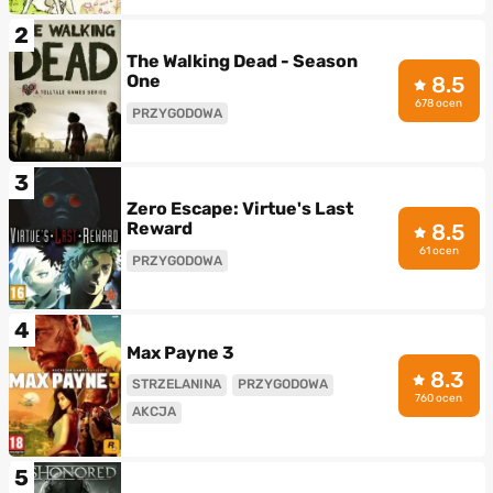
2
The Walking Dead - Season
One
8.5
678 ocen
PRZYGODOWA
3
Zero Escape: Virtue's Last
Reward
8.5
61 ocen
PRZYGODOWA
4
Max Payne 3
8.3
STRZELANINA
PRZYGODOWA
760 ocen
AKCJA
5