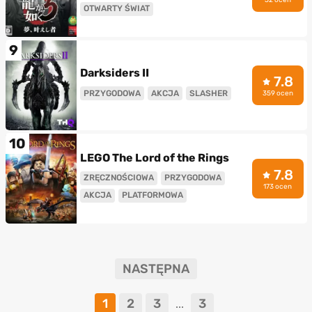
OTWARTY ŚWIAT
9
Darksiders II
7.8
PRZYGODOWA
AKCJA
SLASHER
359 ocen
10
LEGO The Lord of the Rings
7.8
ZRĘCZNOŚCIOWA
PRZYGODOWA
173 ocen
AKCJA
PLATFORMOWA
NASTĘPNA
1
2
3
3
...