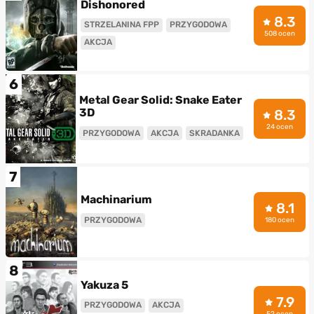
Dishonored
8.3
STRZELANINA FPP
PRZYGODOWA
508 ocen
AKCJA
6
Metal Gear Solid: Snake Eater
3D
8.3
24 ocen
PRZYGODOWA
AKCJA
SKRADANKA
7
Machinarium
8.1
PRZYGODOWA
180 ocen
8
Yakuza 5
7.9
PRZYGODOWA
AKCJA
52 ocen