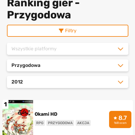
Ranking gier -
Przygodowa
Filtry
Wszystkie platformy
Przygodowa
2012
1
Okami HD
8.7
RPG
PRZYGODOWA
AKCJA
168 ocen