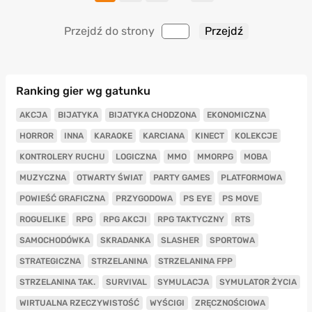
Przejdź do strony
Ranking gier wg gatunku
AKCJA
BIJATYKA
BIJATYKA CHODZONA
EKONOMICZNA
HORROR
INNA
KARAOKE
KARCIANA
KINECT
KOLEKCJE
KONTROLERY RUCHU
LOGICZNA
MMO
MMORPG
MOBA
MUZYCZNA
OTWARTY ŚWIAT
PARTY GAMES
PLATFORMOWA
POWIEŚĆ GRAFICZNA
PRZYGODOWA
PS EYE
PS MOVE
ROGUELIKE
RPG
RPG AKCJI
RPG TAKTYCZNY
RTS
SAMOCHODÓWKA
SKRADANKA
SLASHER
SPORTOWA
STRATEGICZNA
STRZELANINA
STRZELANINA FPP
STRZELANINA TAK.
SURVIVAL
SYMULACJA
SYMULATOR ŻYCIA
WIRTUALNA RZECZYWISTOŚĆ
WYŚCIGI
ZRĘCZNOŚCIOWA