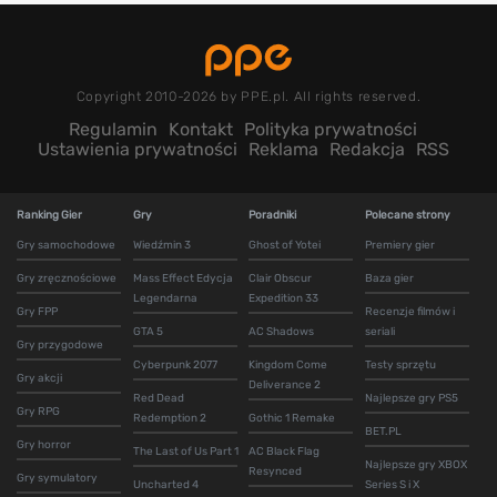
Copyright 2010-2026 by PPE.pl. All rights reserved.
Regulamin
Kontakt
Polityka prywatności
Ustawienia prywatności
Reklama
Redakcja
RSS
Ranking Gier
Gry
Poradniki
Polecane strony
Gry samochodowe
Wiedźmin 3
Ghost of Yotei
Premiery gier
Gry zręcznościowe
Mass Effect Edycja
Clair Obscur
Baza gier
Legendarna
Expedition 33
Gry FPP
Recenzje filmów i
GTA 5
AC Shadows
seriali
Gry przygodowe
Cyberpunk 2077
Kingdom Come
Testy sprzętu
Gry akcji
Deliverance 2
Red Dead
Najlepsze gry PS5
Gry RPG
Redemption 2
Gothic 1 Remake
BET.PL
Gry horror
The Last of Us Part 1
AC Black Flag
Najlepsze gry XBOX
Resynced
Gry symulatory
Uncharted 4
Series S i X