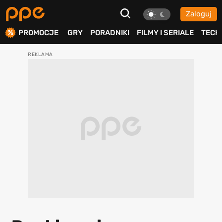
Zaloguj
ierdź
PROMOCJE
GRY
PORADNIKI
FILMY I SERIALE
TECH