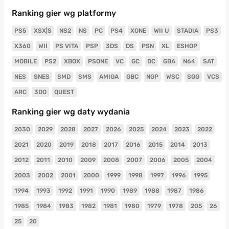
Ranking gier wg platformy
PS5
XSX|S
NS2
NS
PC
PS4
XONE
WII U
STADIA
PS3
X360
WII
PS VITA
PSP
3DS
DS
PSN
XL
ESHOP
MOBILE
PS2
XBOX
PSONE
VC
GC
DC
GBA
N64
SAT
NES
SNES
SMD
SMS
AMIGA
GBC
NGP
WSC
SGG
VCS
ARC
3DO
QUEST
Ranking gier wg daty wydania
2030
2029
2028
2027
2026
2025
2024
2023
2022
2021
2020
2019
2018
2017
2016
2015
2014
2013
2012
2011
2010
2009
2008
2007
2006
2005
2004
2003
2002
2001
2000
1999
1998
1997
1996
1995
1994
1993
1992
1991
1990
1989
1988
1987
1986
1985
1984
1983
1982
1981
1980
1979
1978
205
26
25
20