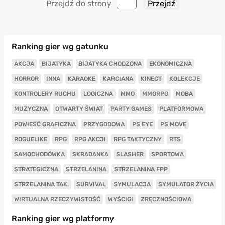
Przejdź do strony
Ranking gier wg gatunku
AKCJA
BIJATYKA
BIJATYKA CHODZONA
EKONOMICZNA
HORROR
INNA
KARAOKE
KARCIANA
KINECT
KOLEKCJE
KONTROLERY RUCHU
LOGICZNA
MMO
MMORPG
MOBA
MUZYCZNA
OTWARTY ŚWIAT
PARTY GAMES
PLATFORMOWA
POWIEŚĆ GRAFICZNA
PRZYGODOWA
PS EYE
PS MOVE
ROGUELIKE
RPG
RPG AKCJI
RPG TAKTYCZNY
RTS
SAMOCHODÓWKA
SKRADANKA
SLASHER
SPORTOWA
STRATEGICZNA
STRZELANINA
STRZELANINA FPP
STRZELANINA TAK.
SURVIVAL
SYMULACJA
SYMULATOR ŻYCIA
WIRTUALNA RZECZYWISTOŚĆ
WYŚCIGI
ZRĘCZNOŚCIOWA
Ranking gier wg platformy