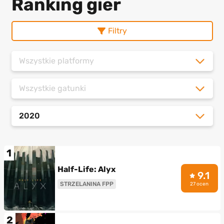
Ranking gier
Filtry
Wszystkie platformy
Wszystkie gatunki
2020
1
Half-Life: Alyx
9.1
STRZELANINA FPP
27 ocen
2