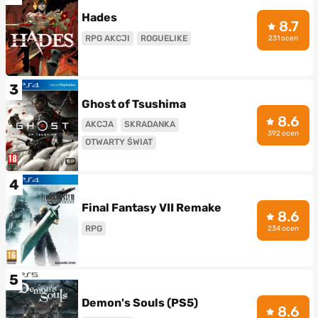
Hades
8.7
RPG AKCJI
ROGUELIKE
231 ocen
3
Ghost of Tsushima
8.6
AKCJA
SKRADANKA
392 ocen
OTWARTY ŚWIAT
4
Final Fantasy VII Remake
8.6
RPG
234 ocen
5
Demon's Souls (PS5)
8.6