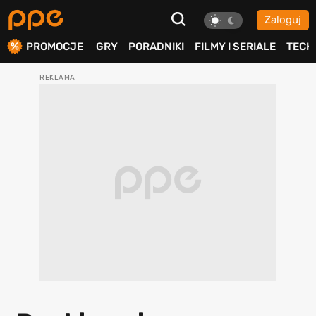
Zaloguj
ierdź
PROMOCJE
GRY
PORADNIKI
FILMY I SERIALE
TECH