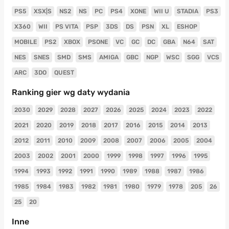
PS5
XSX|S
NS2
NS
PC
PS4
XONE
WII U
STADIA
PS3
X360
WII
PS VITA
PSP
3DS
DS
PSN
XL
ESHOP
MOBILE
PS2
XBOX
PSONE
VC
GC
DC
GBA
N64
SAT
NES
SNES
SMD
SMS
AMIGA
GBC
NGP
WSC
SGG
VCS
ARC
3DO
QUEST
Ranking gier wg daty wydania
2030
2029
2028
2027
2026
2025
2024
2023
2022
2021
2020
2019
2018
2017
2016
2015
2014
2013
2012
2011
2010
2009
2008
2007
2006
2005
2004
2003
2002
2001
2000
1999
1998
1997
1996
1995
1994
1993
1992
1991
1990
1989
1988
1987
1986
1985
1984
1983
1982
1981
1980
1979
1978
205
26
25
20
Inne