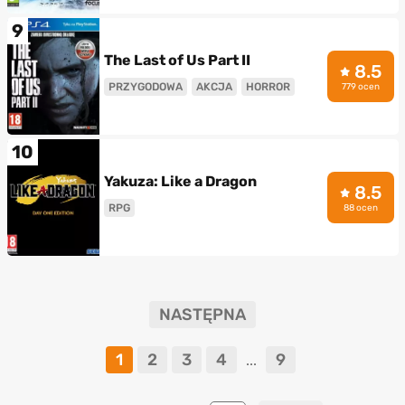
9
The Last of Us Part II
8.5
PRZYGODOWA
AKCJA
HORROR
779 ocen
10
Yakuza: Like a Dragon
8.5
RPG
88 ocen
NASTĘPNA
1
2
3
4
9
...