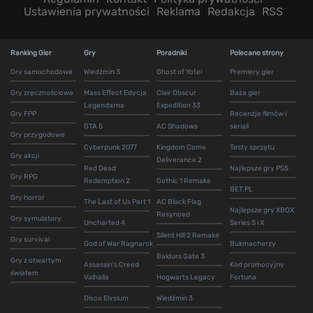
Ustawienia prywatności
Reklama
Redakcja
RSS
Ranking Gier
Gry
Poradniki
Polecane strony
Gry samochodowe
Wiedźmin 3
Ghost of Yotei
Premiery gier
Gry zręcznościowe
Mass Effect Edycja
Clair Obscur
Baza gier
Legendarna
Expedition 33
Gry FPP
Recenzje filmów i
GTA 5
AC Shadows
seriali
Gry przygodowe
Cyberpunk 2077
Kingdom Come
Testy sprzętu
Gry akcji
Deliverance 2
Red Dead
Najlepsze gry PS5
Gry RPG
Redemption 2
Gothic 1 Remake
BET.PL
Gry horror
The Last of Us Part 1
AC Black Flag
Najlepsze gry XBOX
Resynced
Gry symulatory
Uncharted 4
Series S i X
Silent Hill 2 Remake
Gry survival
God of War Ragnarok
Bukmacherzy
Baldurs Gate 3
Gry z otwartym
Assassin's Creed
Kod promocyjny
światem
Valhalla
Hogwarts Legacy
Fortuna
Disco Elysium
Wiedźmin 3