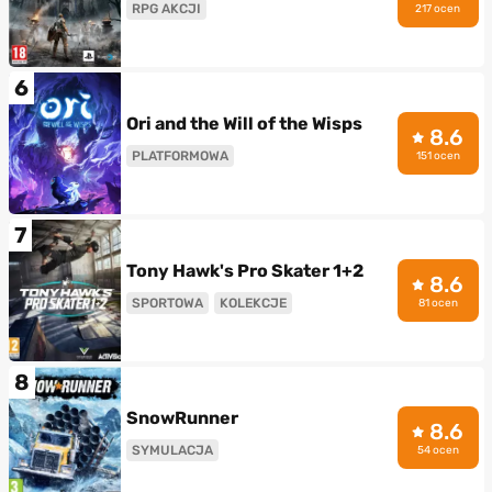
RPG AKCJI
217 ocen
6
Ori and the Will of the Wisps
8.6
PLATFORMOWA
151 ocen
7
Tony Hawk's Pro Skater 1+2
8.6
SPORTOWA
KOLEKCJE
81 ocen
8
SnowRunner
8.6
SYMULACJA
54 ocen