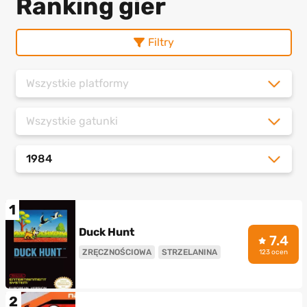
Ranking gier
Filtry
Wszystkie platformy
Wszystkie gatunki
1984
1
Duck Hunt
7.4
ZRĘCZNOŚCIOWA
STRZELANINA
123 ocen
2