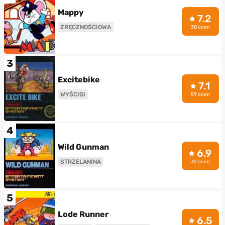
Mappy
7.2
ZRĘCZNOŚCIOWA
38 ocen
3
Excitebike
7.1
WYŚCIGI
59 ocen
4
Wild Gunman
6.9
STRZELANINA
32 ocen
5
Lode Runner
6.5