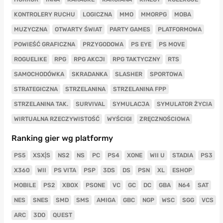
KONTROLERY RUCHU
LOGICZNA
MMO
MMORPG
MOBA
MUZYCZNA
OTWARTY ŚWIAT
PARTY GAMES
PLATFORMOWA
POWIEŚĆ GRAFICZNA
PRZYGODOWA
PS EYE
PS MOVE
ROGUELIKE
RPG
RPG AKCJI
RPG TAKTYCZNY
RTS
SAMOCHODÓWKA
SKRADANKA
SLASHER
SPORTOWA
STRATEGICZNA
STRZELANINA
STRZELANINA FPP
STRZELANINA TAK.
SURVIVAL
SYMULACJA
SYMULATOR ŻYCIA
WIRTUALNA RZECZYWISTOŚĆ
WYŚCIGI
ZRĘCZNOŚCIOWA
Ranking gier wg platformy
PS5
XSX|S
NS2
NS
PC
PS4
XONE
WII U
STADIA
PS3
X360
WII
PS VITA
PSP
3DS
DS
PSN
XL
ESHOP
MOBILE
PS2
XBOX
PSONE
VC
GC
DC
GBA
N64
SAT
NES
SNES
SMD
SMS
AMIGA
GBC
NGP
WSC
SGG
VCS
ARC
3DO
QUEST