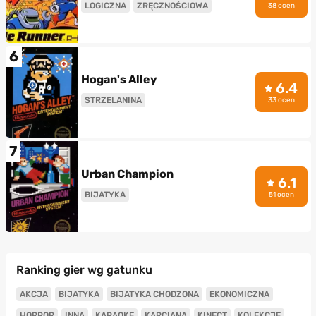
LOGICZNA
ZRĘCZNOŚCIOWA
38 ocen
6
Hogan's Alley
6.4
STRZELANINA
33 ocen
7
Urban Champion
6.1
BIJATYKA
51 ocen
Ranking gier wg gatunku
AKCJA
BIJATYKA
BIJATYKA CHODZONA
EKONOMICZNA
HORROR
INNA
KARAOKE
KARCIANA
KINECT
KOLEKCJE