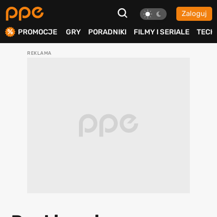
Zaloguj
ierdź
PROMOCJE
GRY
PORADNIKI
FILMY I SERIALE
TECH