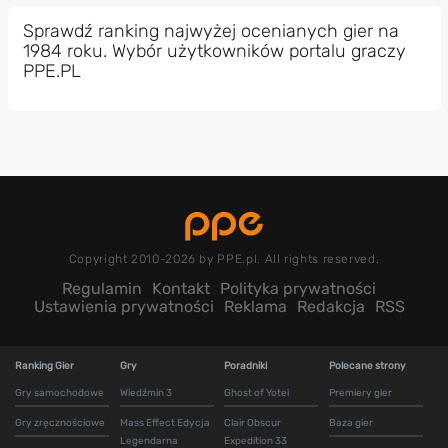
Sprawdź ranking najwyżej ocenianych gier na
1984 roku. Wybór użytkowników portalu graczy
PPE.PL
Copyright 2010-2026 by PPE.pl. All rights reserved.
Regulamin
Kontakt
Polityka prywatności
Ustawienia prywatności
Reklama
Redakcja
RSS
Ranking Gier
Gry
Poradniki
Polecane strony
Gry samochodowe
Wiedźmin 3
Ghost of Yotei
Premiery gier
Gry zręcznościowe
Mass Effect Edycja
Clair Obscur
Baza gier
Legendarna
Expedition 33