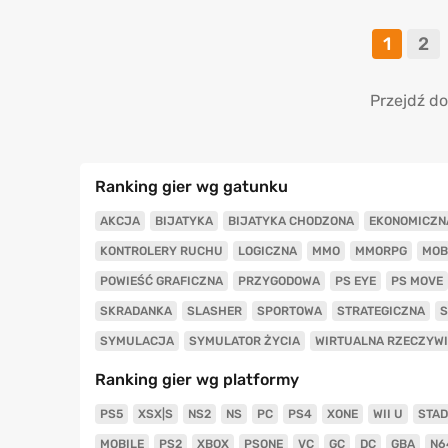
1
2
Przejdź do
Ranking gier wg gatunku
AKCJA
BIJATYKA
BIJATYKA CHODZONA
EKONOMICZN
KONTROLERY RUCHU
LOGICZNA
MMO
MMORPG
MOB
POWIEŚĆ GRAFICZNA
PRZYGODOWA
PS EYE
PS MOVE
SKRADANKA
SLASHER
SPORTOWA
STRATEGICZNA
S
SYMULACJA
SYMULATOR ŻYCIA
WIRTUALNA RZECZYW
Ranking gier wg platformy
PS5
XSX|S
NS2
NS
PC
PS4
XONE
WII U
STAD
MOBILE
PS2
XBOX
PSONE
VC
GC
DC
GBA
N6