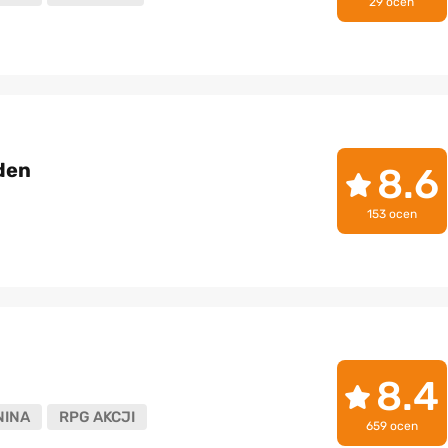
29 ocen
den
8.6
153 ocen
8.4
NINA
RPG AKCJI
659 ocen