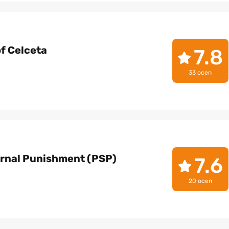
f Celceta
7.8
33 ocen
ernal Punishment (PSP)
7.6
20 ocen