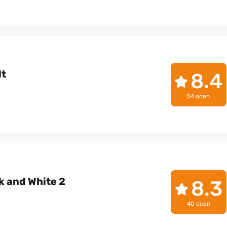
lt
8.4
54 ocen
 and White 2
8.3
40 ocen