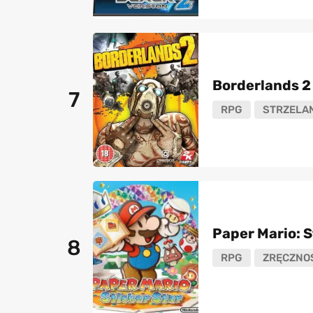
Borderlands 2
7
RPG
STRZELA
Paper Mario: S
8
RPG
ZRĘCZNO