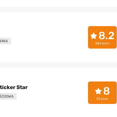
8.2
NINA
584 ocen
ticker Star
8
ŚCIOWA
23 ocen