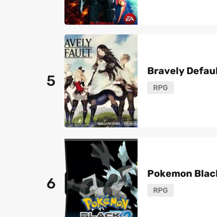
Bravely Defau
5
RPG
Pokemon Black
6
RPG