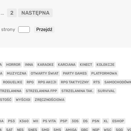
2
NASTĘPNA
...
 strony
A
HORROR
INNA
KARAOKE
KARCIANA
KINECT
KOLEKCJE
A
MUZYCZNA
OTWARTY ŚWIAT
PARTY GAMES
PLATFORMOWA
ROGUELIKE
RPG
RPG AKCJI
RPG TAKTYCZNY
RTS
SAMOCHODÓW
TRZELANINA
STRZELANINA FPP
STRZELANINA TAK.
SURVIVAL
ISTOŚĆ
WYŚCIGI
ZRĘCZNOŚCIOWA
IA
PS3
X360
WII
PS VITA
PSP
3DS
DS
PSN
XL
ESHOP
4
SAT
NES
SNES
SMD
SMS
AMIGA
GBC
NGP
WSC
SGG
V