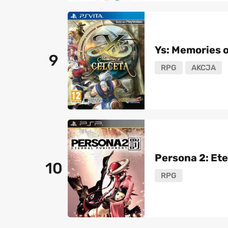
Ys: Memories o
9
RPG
AKCJA
Persona 2: Et
10
RPG