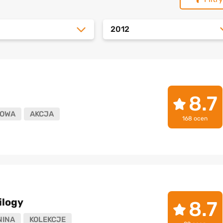
2012
8.7
OWA
AKCJA
168 ocen
ilogy
8.7
NINA
KOLEKCJE