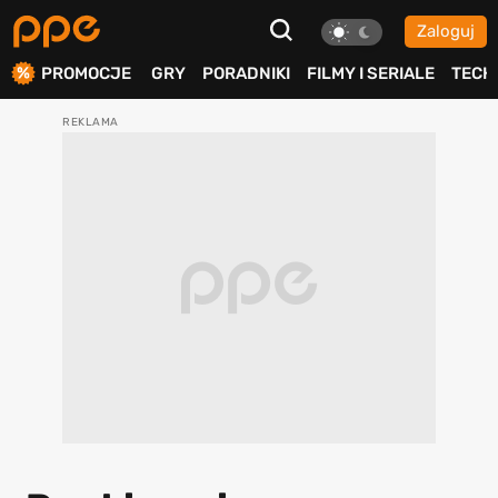
Zaloguj
ierdź
PROMOCJE
GRY
PORADNIKI
FILMY I SERIALE
TECH