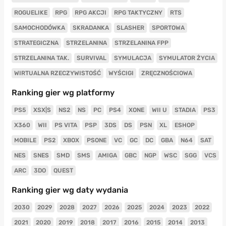
ROGUELIKE
RPG
RPG AKCJI
RPG TAKTYCZNY
RTS
SAMOCHODÓWKA
SKRADANKA
SLASHER
SPORTOWA
STRATEGICZNA
STRZELANINA
STRZELANINA FPP
STRZELANINA TAK.
SURVIVAL
SYMULACJA
SYMULATOR ŻYCIA
WIRTUALNA RZECZYWISTOŚĆ
WYŚCIGI
ZRĘCZNOŚCIOWA
Ranking gier wg platformy
PS5
XSX|S
NS2
NS
PC
PS4
XONE
WII U
STADIA
PS3
X360
WII
PS VITA
PSP
3DS
DS
PSN
XL
ESHOP
MOBILE
PS2
XBOX
PSONE
VC
GC
DC
GBA
N64
SAT
NES
SNES
SMD
SMS
AMIGA
GBC
NGP
WSC
SGG
VCS
ARC
3DO
QUEST
Ranking gier wg daty wydania
2030
2029
2028
2027
2026
2025
2024
2023
2022
2021
2020
2019
2018
2017
2016
2015
2014
2013