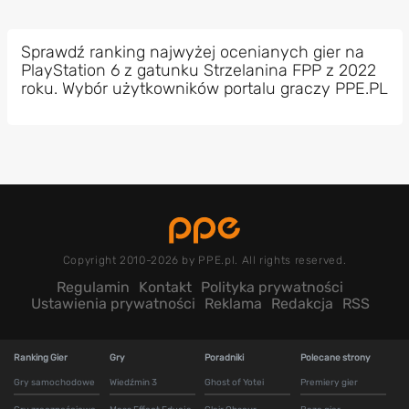
Sprawdź ranking najwyżej ocenianych gier na
PlayStation 6 z gatunku Strzelanina FPP z 2022
roku. Wybór użytkowników portalu graczy PPE.PL
Copyright 2010-2026 by PPE.pl. All rights reserved.
Regulamin
Kontakt
Polityka prywatności
Ustawienia prywatności
Reklama
Redakcja
RSS
Ranking Gier
Gry
Poradniki
Polecane strony
Gry samochodowe
Wiedźmin 3
Ghost of Yotei
Premiery gier