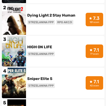
2
Dying Light 2 Stay Human
7.3
STRZELANINA FPP
RPG AKCJI
181 ocen
3
HIGH ON LIFE
7.1
STRZELANINA FPP
77 ocen
4
Sniper Elite 5
7.1
STRZELANINA FPP
42 ocen
5