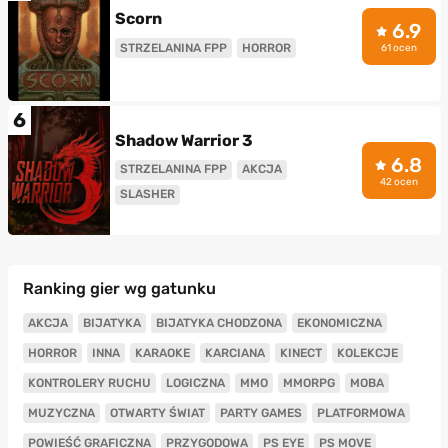
Scorn
6.9
STRZELANINA FPP
HORROR
61 ocen
6
Shadow Warrior 3
6.8
STRZELANINA FPP
AKCJA
42 ocen
SLASHER
Ranking gier wg gatunku
AKCJA
BIJATYKA
BIJATYKA CHODZONA
EKONOMICZNA
HORROR
INNA
KARAOKE
KARCIANA
KINECT
KOLEKCJE
KONTROLERY RUCHU
LOGICZNA
MMO
MMORPG
MOBA
MUZYCZNA
OTWARTY ŚWIAT
PARTY GAMES
PLATFORMOWA
POWIEŚĆ GRAFICZNA
PRZYGODOWA
PS EYE
PS MOVE