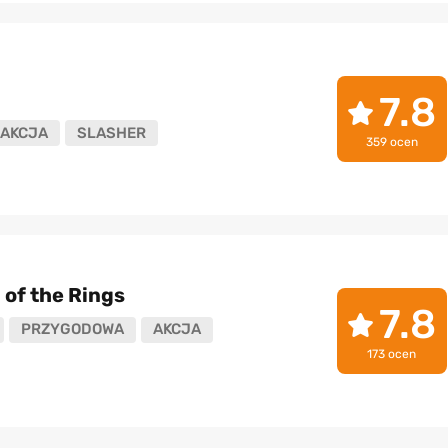
7.8
AKCJA
SLASHER
359 ocen
 of the Rings
7.8
PRZYGODOWA
AKCJA
173 ocen