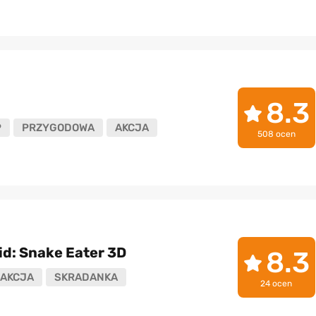
8.3
P
PRZYGODOWA
AKCJA
508 ocen
id: Snake Eater 3D
8.3
AKCJA
SKRADANKA
24 ocen