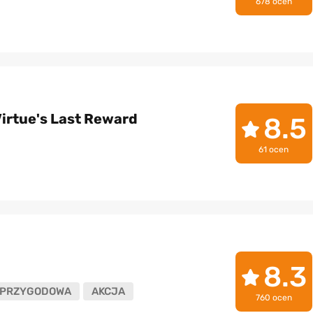
678 ocen
Virtue's Last Reward
8.5
61 ocen
8.3
PRZYGODOWA
AKCJA
760 ocen