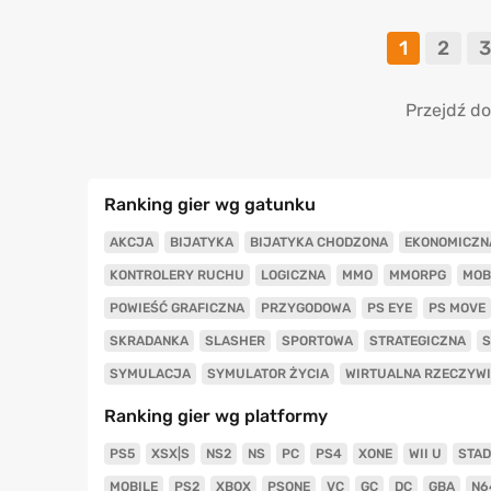
1
2
3
Przejdź do
Ranking gier wg gatunku
AKCJA
BIJATYKA
BIJATYKA CHODZONA
EKONOMICZN
KONTROLERY RUCHU
LOGICZNA
MMO
MMORPG
MOB
POWIEŚĆ GRAFICZNA
PRZYGODOWA
PS EYE
PS MOVE
SKRADANKA
SLASHER
SPORTOWA
STRATEGICZNA
S
SYMULACJA
SYMULATOR ŻYCIA
WIRTUALNA RZECZYW
Ranking gier wg platformy
PS5
XSX|S
NS2
NS
PC
PS4
XONE
WII U
STAD
MOBILE
PS2
XBOX
PSONE
VC
GC
DC
GBA
N6