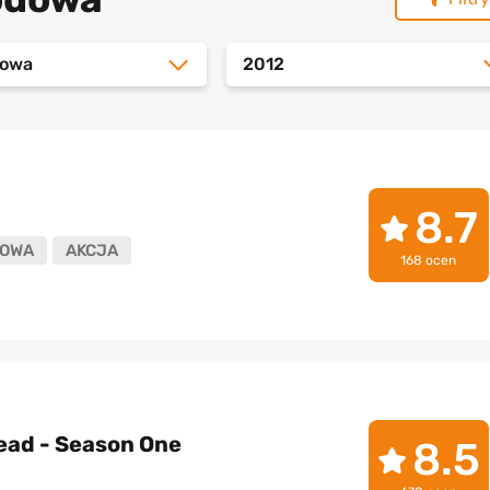
dowa
2012
8.7
OWA
AKCJA
168 ocen
ead - Season One
8.5