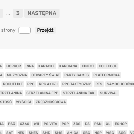
3
NASTĘPNA
...
 strony
A
HORROR
INNA
KARAOKE
KARCIANA
KINECT
KOLEKCJE
A
MUZYCZNA
OTWARTY ŚWIAT
PARTY GAMES
PLATFORMOWA
ROGUELIKE
RPG
RPG AKCJI
RPG TAKTYCZNY
RTS
SAMOCHODÓW
TRZELANINA
STRZELANINA FPP
STRZELANINA TAK.
SURVIVAL
ISTOŚĆ
WYŚCIGI
ZRĘCZNOŚCIOWA
IA
PS3
X360
WII
PS VITA
PSP
3DS
DS
PSN
XL
ESHOP
4
SAT
NES
SNES
SMD
SMS
AMIGA
GBC
NGP
WSC
SGG
V