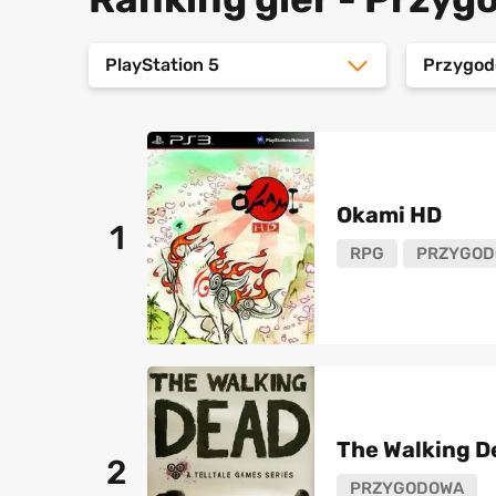
PlayStation 5
Przygo
Okami HD
1
RPG
PRZYGOD
The Walking D
2
PRZYGODOWA