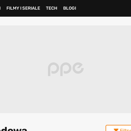
I
FILMY I SERIALE
TECH
BLOGI
godowa
Filtry