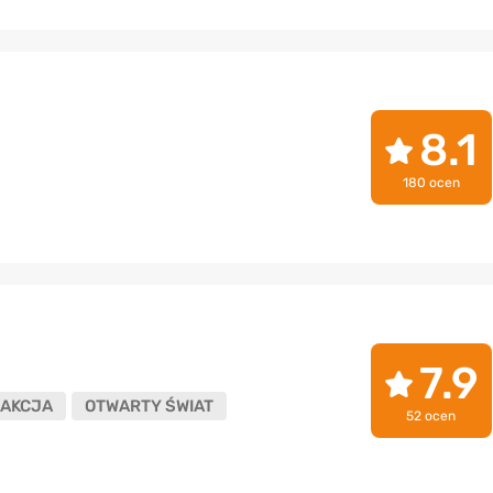
8.1
180 ocen
7.9
AKCJA
OTWARTY ŚWIAT
52 ocen