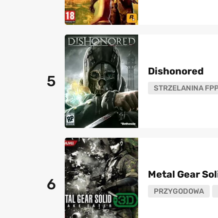
Dishonored
5
STRZELANINA FP
Metal Gear Sol
6
PRZYGODOWA