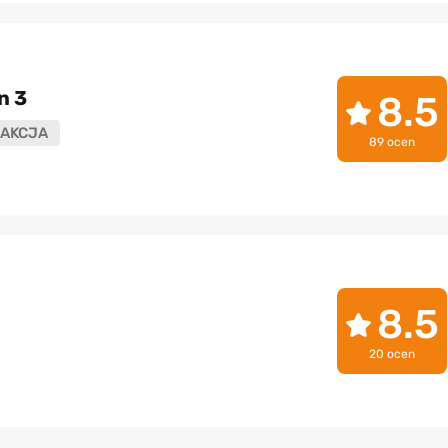
n 3
8.5
AKCJA
89 ocen
8.5
20 ocen