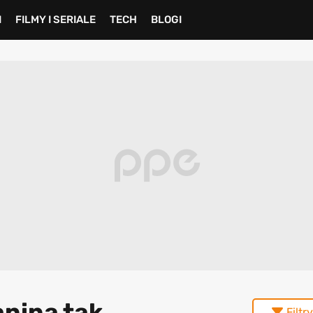
I
FILMY I SERIALE
TECH
BLOGI
anina tak
Filtry