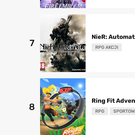
NieR: Automat
7
RPG AKCJI
Ring Fit Adve
8
RPG
SPORTOW