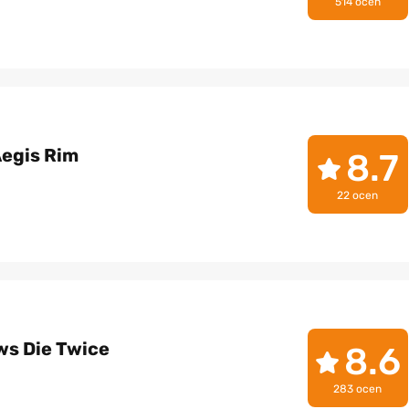
514 ocen
Aegis Rim
8.7
22 ocen
ws Die Twice
8.6
283 ocen