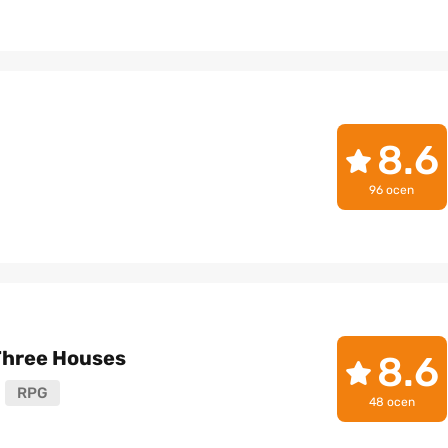
8.6
96 ocen
Three Houses
8.6
RPG
48 ocen