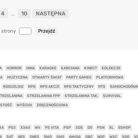
4
10
NASTĘPNA
...
 strony
A
HORROR
INNA
KARAOKE
KARCIANA
KINECT
KOLEKCJE
A
MUZYCZNA
OTWARTY ŚWIAT
PARTY GAMES
PLATFORMOWA
ROGUELIKE
RPG
RPG AKCJI
RPG TAKTYCZNY
RTS
SAMOCHODÓW
TRZELANINA
STRZELANINA FPP
STRZELANINA TAK.
SURVIVAL
ISTOŚĆ
WYŚCIGI
ZRĘCZNOŚCIOWA
IA
PS3
X360
WII
PS VITA
PSP
3DS
DS
PSN
XL
ESHOP
4
SAT
NES
SNES
SMD
SMS
AMIGA
GBC
NGP
WSC
SGG
V