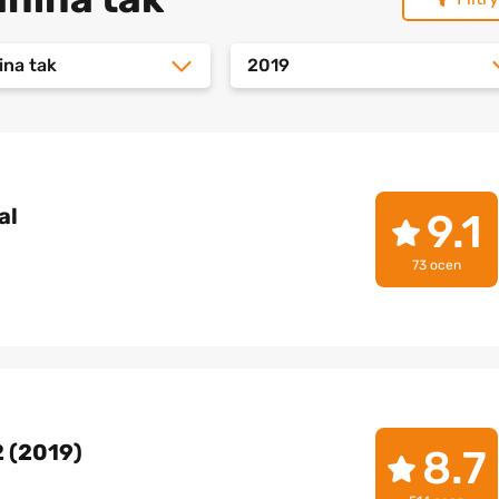
ina tak
2019
al
9.1
73 ocen
2 (2019)
8.7