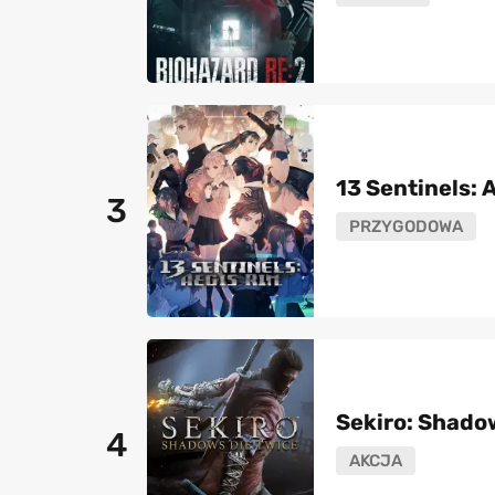
13 Sentinels: 
3
PRZYGODOWA
Sekiro: Shado
4
AKCJA