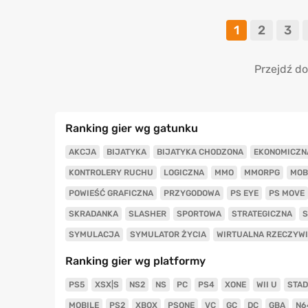
1
2
3
Przejdź do
Ranking gier wg gatunku
AKCJA
BIJATYKA
BIJATYKA CHODZONA
EKONOMICZN
KONTROLERY RUCHU
LOGICZNA
MMO
MMORPG
MOB
POWIEŚĆ GRAFICZNA
PRZYGODOWA
PS EYE
PS MOVE
SKRADANKA
SLASHER
SPORTOWA
STRATEGICZNA
S
SYMULACJA
SYMULATOR ŻYCIA
WIRTUALNA RZECZYW
Ranking gier wg platformy
PS5
XSX|S
NS2
NS
PC
PS4
XONE
WII U
STAD
MOBILE
PS2
XBOX
PSONE
VC
GC
DC
GBA
N6