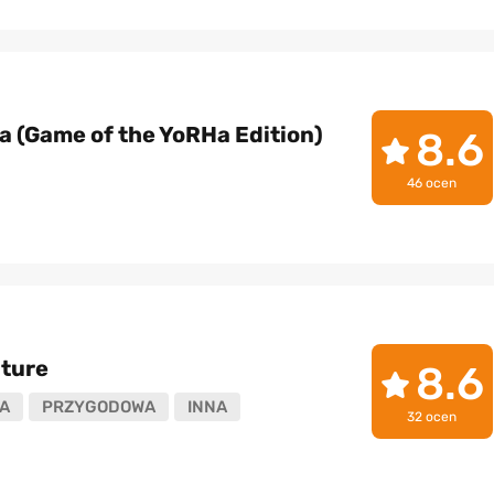
a (Game of the YoRHa Edition)
8.6
46 ocen
nture
8.6
A
PRZYGODOWA
INNA
32 ocen