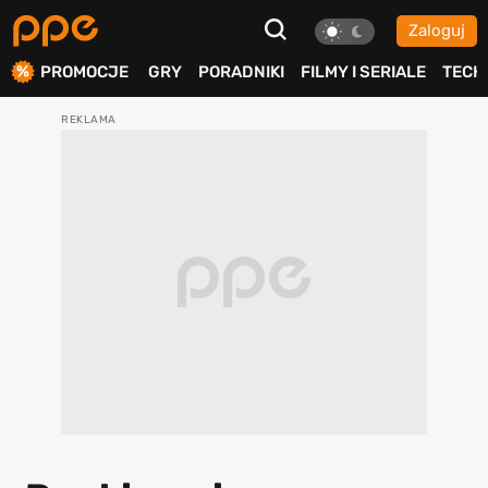
Zaloguj
ierdź
PROMOCJE
GRY
PORADNIKI
FILMY I SERIALE
TECH