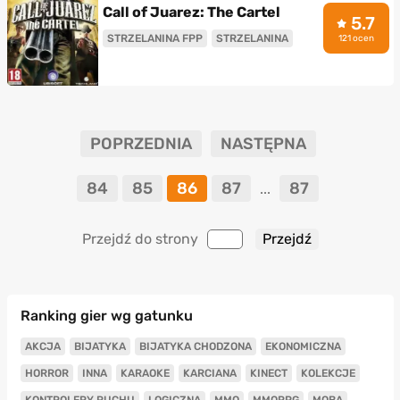
Call of Juarez: The Cartel
5.7
STRZELANINA FPP
STRZELANINA
121 ocen
POPRZEDNIA
NASTĘPNA
84
85
86
87
87
...
Przejdź do strony
Ranking gier wg gatunku
AKCJA
BIJATYKA
BIJATYKA CHODZONA
EKONOMICZNA
HORROR
INNA
KARAOKE
KARCIANA
KINECT
KOLEKCJE
KONTROLERY RUCHU
LOGICZNA
MMO
MMORPG
MOBA