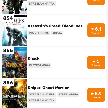
121 ocen
STRZELANINA TAK.
854
Assassin's Creed: Bloodlines
6.1
PRZYGODOWA
AKCJA
116 ocen
855
Knack
6
PLATFORMOWA
196 ocen
856
Sniper: Ghost Warrior
5.9
STRZELANINA FPP
STRZELANINA
126 ocen
STRZELANINA TAK.