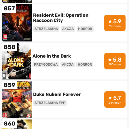
857
Resident Evil: Operation
Raccoon City
5.9
115 ocen
STRZELANINA
AKCJA
HORROR
858
Alone in the Dark
5.8
PRZYGODOWA
AKCJA
HORROR
180 ocen
859
Duke Nukem Forever
5.7
STRZELANINA FPP
244 ocen
860