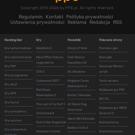
Copyright 2010-2026 by PPE.pl. All rights reserved.
Regulamin
Kontakt
Polityka prywatności
Ustawienia prywatności
Reklama
Redakcja
RSS
Ranking Gier
Gry
Poradniki
Polecane strony
Gry samochodowe
Wiedźmin 3
Ghost of Yotei
Premiery gier
Gry zręcznościowe
Mass Effect Edycja
Clair Obscur
Baza gier
Legendarna
Expedition 33
Gry FPP
Recenzje filmów i
GTA 5
AC Shadows
seriali
Gry przygodowe
Cyberpunk 2077
Kingdom Come
Testy sprzętu
Gry akcji
Deliverance 2
Red Dead
Najlepsze gry PS5
Gry RPG
Redemption 2
Gothic 1 Remake
BET.PL
Gry horror
The Last of Us Part 1
AC Black Flag
Najlepsze gry XBOX
Resynced
Gry symulatory
Uncharted 4
Series S i X
Silent Hill 2 Remake
Gry survival
God of War Ragnarok
Bukmacherzy
Baldurs Gate 3
Gry z otwartym
Assassin's Creed
Kod promocyjny