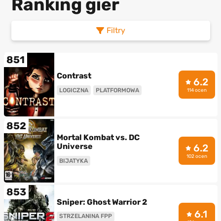
Ranking gier
Filtry
851
Contrast
6.2
LOGICZNA
PLATFORMOWA
114 ocen
852
Mortal Kombat vs. DC
Universe
6.2
102 ocen
BIJATYKA
853
Sniper: Ghost Warrior 2
6.1
STRZELANINA FPP