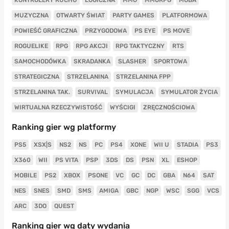
MUZYCZNA
OTWARTY ŚWIAT
PARTY GAMES
PLATFORMOWA
POWIEŚĆ GRAFICZNA
PRZYGODOWA
PS EYE
PS MOVE
ROGUELIKE
RPG
RPG AKCJI
RPG TAKTYCZNY
RTS
SAMOCHODÓWKA
SKRADANKA
SLASHER
SPORTOWA
STRATEGICZNA
STRZELANINA
STRZELANINA FPP
STRZELANINA TAK.
SURVIVAL
SYMULACJA
SYMULATOR ŻYCIA
WIRTUALNA RZECZYWISTOŚĆ
WYŚCIGI
ZRĘCZNOŚCIOWA
Ranking gier wg platformy
PS5
XSX|S
NS2
NS
PC
PS4
XONE
WII U
STADIA
PS3
X360
WII
PS VITA
PSP
3DS
DS
PSN
XL
ESHOP
MOBILE
PS2
XBOX
PSONE
VC
GC
DC
GBA
N64
SAT
NES
SNES
SMD
SMS
AMIGA
GBC
NGP
WSC
SGG
VCS
ARC
3DO
QUEST
Ranking gier wg daty wydania