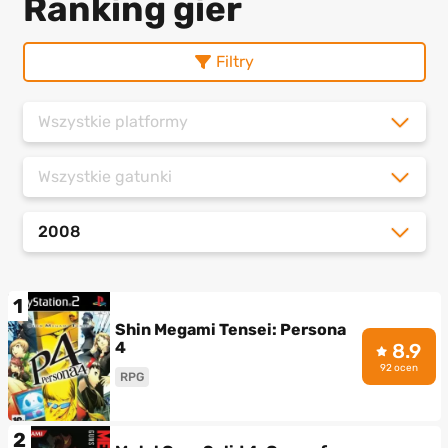
Ranking gier
Filtry
Wszystkie platformy
Wszystkie gatunki
2008
1
Shin Megami Tensei: Persona
4
8.9
92 ocen
RPG
2