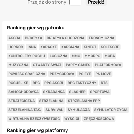
Przejdź do strony
Ranking gier wg gatunku
AKCJA
BIJATYKA
BIJATYKA CHODZONA
EKONOMICZNA
HORROR
INNA
KARAOKE
KARCIANA
KINECT
KOLEKCJE
KONTROLERY RUCHU
LOGICZNA
MMO
MMORPG
MOBA
MUZYCZNA
OTWARTY ŚWIAT
PARTY GAMES
PLATFORMOWA
POWIEŚĆ GRAFICZNA
PRZYGODOWA
PS EYE
PS MOVE
ROGUELIKE
RPG
RPG AKCJI
RPG TAKTYCZNY
RTS
SAMOCHODÓWKA
SKRADANKA
SLASHER
SPORTOWA
STRATEGICZNA
STRZELANINA
STRZELANINA FPP
STRZELANINA TAK.
SURVIVAL
SYMULACJA
SYMULATOR ŻYCIA
WIRTUALNA RZECZYWISTOŚĆ
WYŚCIGI
ZRĘCZNOŚCIOWA
Ranking gier wg platformy