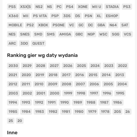
PS5
XSX|S
NS2
NS
PC
PS4
XONE
WII U
STADIA
PS3
X360
WII
PS VITA
PSP
3DS
DS
PSN
XL
ESHOP
MOBILE
PS2
XBOX
PSONE
VC
GC
DC
GBA
N64
SAT
NES
SNES
SMD
SMS
AMIGA
GBC
NGP
WSC
SGG
VCS
ARC
3DO
QUEST
Ranking gier wg daty wydania
2030
2029
2028
2027
2026
2025
2024
2023
2022
2021
2020
2019
2018
2017
2016
2015
2014
2013
2012
2011
2010
2009
2008
2007
2006
2005
2004
2003
2002
2001
2000
1999
1998
1997
1996
1995
1994
1993
1992
1991
1990
1989
1988
1987
1986
1985
1984
1983
1982
1981
1980
1979
1978
205
26
25
20
Inne