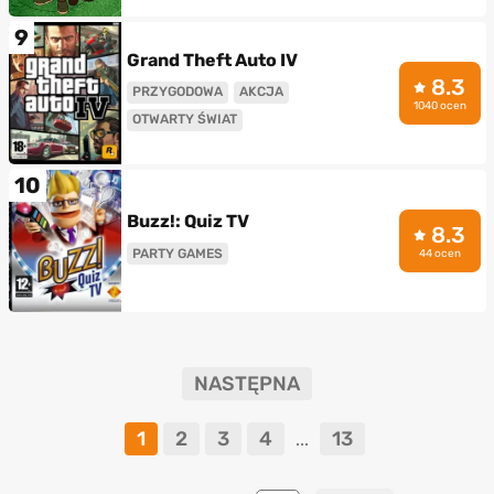
9
Grand Theft Auto IV
8.3
PRZYGODOWA
AKCJA
1040 ocen
OTWARTY ŚWIAT
10
Buzz!: Quiz TV
8.3
PARTY GAMES
44 ocen
NASTĘPNA
1
2
3
4
13
...