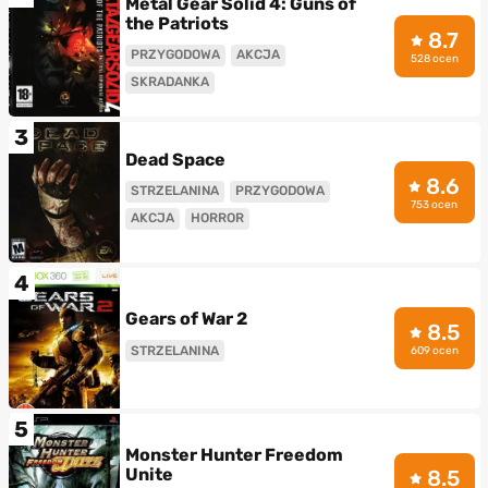
Metal Gear Solid 4: Guns of
the Patriots
8.7
PRZYGODOWA
AKCJA
528 ocen
SKRADANKA
3
Dead Space
8.6
STRZELANINA
PRZYGODOWA
753 ocen
AKCJA
HORROR
4
Gears of War 2
8.5
STRZELANINA
609 ocen
5
Monster Hunter Freedom
Unite
8.5