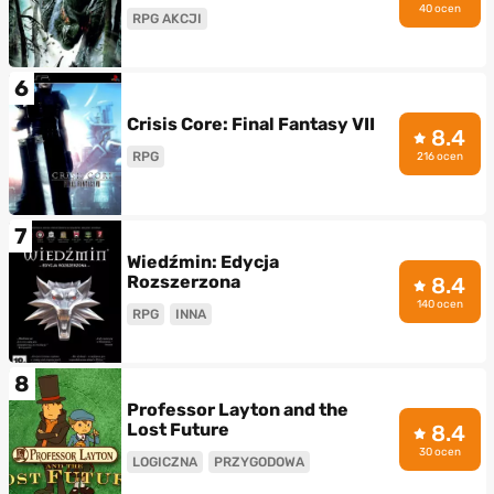
40 ocen
RPG AKCJI
6
Crisis Core: Final Fantasy VII
8.4
RPG
216 ocen
7
Wiedźmin: Edycja
Rozszerzona
8.4
140 ocen
RPG
INNA
8
Professor Layton and the
Lost Future
8.4
30 ocen
LOGICZNA
PRZYGODOWA