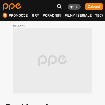
Zaloguj
ierdź
PROMOCJE
GRY
PORADNIKI
FILMY I SERIALE
TECH