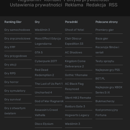
Ustawienia prywatności
Reklama
Redakcja
RSS
Ranking Gier
Gry
Poradniki
Polecane strony
Gry samochodowe
Wiedźmin 3
Ghost of Yotei
Premiery gier
Gry zręcznościowe
Mass Effect Edycja
Clair Obscur
Baza gier
Legendarna
Expedition 33
Gry FPP
Recenzje filmów i
GTA 5
AC Shadows
seriali
Gry przygodowe
Cyberpunk 2077
Kingdom Come
Testy sprzętu
Gry akcji
Deliverance 2
Red Dead
Najlepsze gry PS5
Gry RPG
Redemption 2
Gothic 1 Remake
BET.PL
Gry horror
The Last of Us Part 1
AC Black Flag
Najlepsze gry XBOX
Resynced
Gry symulatory
Uncharted 4
Series S i X
Silent Hill 2 Remake
Gry survival
God of War Ragnarok
Bukmacherzy
Baldurs Gate 3
Gry z otwartym
Assassin's Creed
Kod promocyjny
światem
Valhalla
Hogwarts Legacy
Fortuna
Disco Elysium
Wiedźmin 3