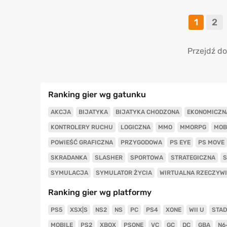
1
2
Przejdź do
Ranking gier wg gatunku
AKCJA
BIJATYKA
BIJATYKA CHODZONA
EKONOMICZN
KONTROLERY RUCHU
LOGICZNA
MMO
MMORPG
MOB
POWIEŚĆ GRAFICZNA
PRZYGODOWA
PS EYE
PS MOVE
SKRADANKA
SLASHER
SPORTOWA
STRATEGICZNA
S
SYMULACJA
SYMULATOR ŻYCIA
WIRTUALNA RZECZYW
Ranking gier wg platformy
PS5
XSX|S
NS2
NS
PC
PS4
XONE
WII U
STAD
MOBILE
PS2
XBOX
PSONE
VC
GC
DC
GBA
N6