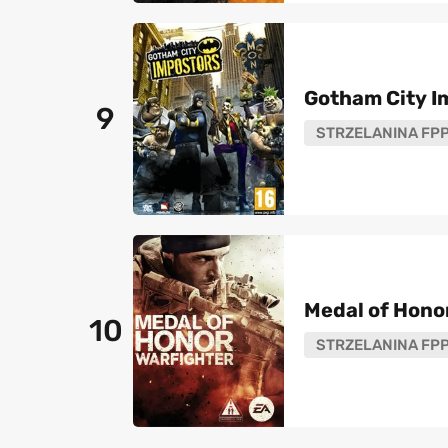
Gotham City I
9
STRZELANINA FP
Medal of Honor
10
STRZELANINA FP