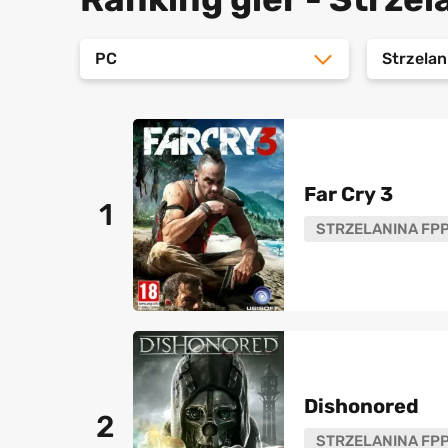
PC
Strzela
Far Cry 3
1
STRZELANINA FP
Dishonored
2
STRZELANINA FP