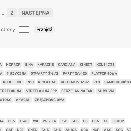
2
NASTĘPNA
...
 strony
A
HORROR
INNA
KARAOKE
KARCIANA
KINECT
KOLEKCJE
A
MUZYCZNA
OTWARTY ŚWIAT
PARTY GAMES
PLATFORMOWA
ROGUELIKE
RPG
RPG AKCJI
RPG TAKTYCZNY
RTS
SAMOCHODÓW
TRZELANINA
STRZELANINA FPP
STRZELANINA TAK.
SURVIVAL
ISTOŚĆ
WYŚCIGI
ZRĘCZNOŚCIOWA
IA
PS3
X360
WII
PS VITA
PSP
3DS
DS
PSN
XL
ESHOP
4
SAT
NES
SNES
SMD
SMS
AMIGA
GBC
NGP
WSC
SGG
V