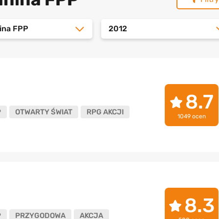
nina FPP
2012
8.7
P
OTWARTY ŚWIAT
RPG AKCJI
1049 ocen
8.3
P
PRZYGODOWA
AKCJA