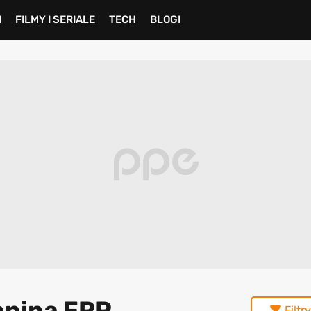
I
FILMY I SERIALE
TECH
BLOGI
lanina FPP
Filtry