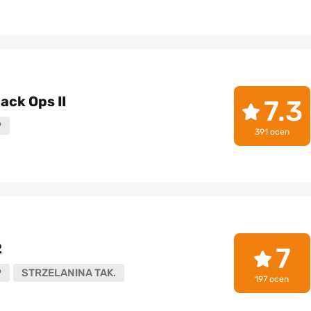
lack Ops II
7.3
P
391 ocen
2
7
P
STRZELANINA TAK.
197 ocen