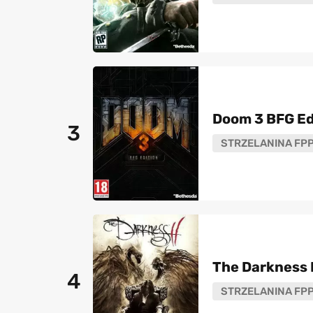
Doom 3 BFG Ed
3
STRZELANINA FP
The Darkness I
4
STRZELANINA FP