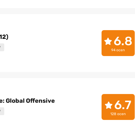
12)
6.8
P
94 ocen
: Global Offensive
6.7
P
128 ocen