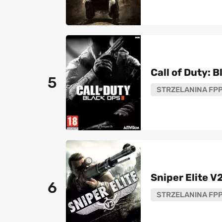
Call of Duty: B
5
STRZELANINA FP
Sniper Elite V
6
STRZELANINA FP