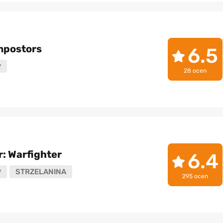
mpostors
6.5
P
28 ocen
: Warfighter
6.4
P
STRZELANINA
295 ocen