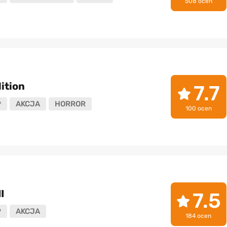
508 ocen
ition
7.7
P
AKCJA
HORROR
100 ocen
I
7.5
P
AKCJA
184 ocen