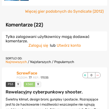
Więcej gier podobnych do Syndicate (2012)
Komentarze (
22
)
Tylko zalogowani użytkownicy mogą dodawać
komentarze.
Zaloguj się
lub
Utwórz konto
SORTUJ OD:
Najnowszych
/
Najstarszych
/
Popularnych
ScrewFace
0
POZIOM:
77
REP.:
17035
PS3
9
X360
9
Rewelacyjny cyberpunkowy shooter.
Świetny klimat, design broni, gunplay i postacie. Rozrajające
jest to że hackowanie i możliwości wszczepów nie rujnują