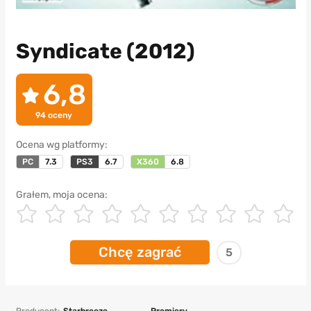
Syndicate (2012)
6,8
94
oceny
Ocena wg platformy:
PC
7.3
PS3
6.7
X360
6.8
Grałem, moja ocena:
Chcę zagrać
5
Producent:
Starbreeze
Premiery