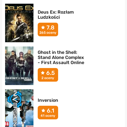
Deus Ex: Rozłam
Ludzkości
7.8
265 oceny
Ghost in the Shell:
Stand Alone Complex
- First Assault Online
6.5
2 oceny
Inversion
6.1
41 oceny