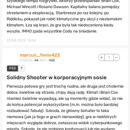
szybkiego tempa rozgrywki. Aktorzy przewspaniali: Brian Cox,
Michael Wincott i Rosario Dawson. Kapitalny balans pomiędzy
strzelaniem a eksploracją. Starbreeze po raz kolejny, po
Riddicku, pokazali jak robić klimatyczne gry akcji z nieziemskim
klimatem. Łza się kręci, że gra była tak niedoceniona kiedy
wyszła. IMHO zjada wszystkie Cody na śniadanie.
23.08.2022, 15:06
marcus_fenix422
1
POZIOM:
44
REP.:
445
PS3
7
Solidny Shooter w korporacyjnym sosie
Pierwsza połowa gry jest trochę nudna, ale druga jest cholernie
dobra, świetnie się strzela, chipy dają radę. Klimat i Brian Cox
również świetnie wypadają, ale są momenty gdzie widać, że nie
do końca potencjał wykorzystano (m.in. można było bardziej
rozbudować fabułę). Szkoda, że główny bohater to taka
niemowa (jak ja tego w grach nienawidzę), gra w niektórych
miejscach wygląda dobrze, zwłaszcza widok cyberpunkowego
miasta. Szkoda, że nie zrobiono kontynuacji lub nie wydano