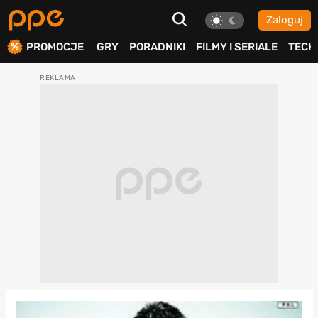
Zaloguj
ierdź
PROMOCJE
GRY
PORADNIKI
FILMY I SERIALE
TECH