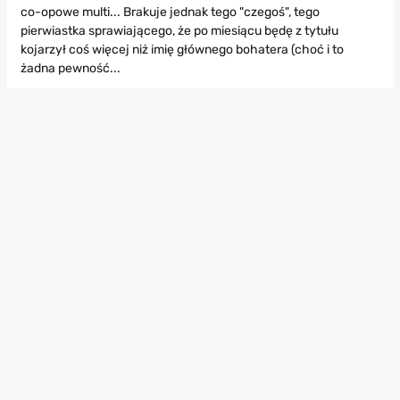
co-opowe multi... Brakuje jednak tego "czegoś", tego
pierwiastka sprawiającego, że po miesiącu będę z tytułu
kojarzył coś więcej niż imię głównego bohatera (choć i to
żadna pewność...
Jeżeli masz garstkę znajomych o, hmmm, dziwnych gustach,
którym niestraszne niedociągnięcia mechaniki w imię
radosnego, głupawkowego co-opa, to Syndicate nada się na
parę wieczorów wspólnego hakowania i rozwijania masy broni.
W przeciwnym razie lepiej będzie ten czas spożytkować np. na
Soulsy albo jakąś bardziej obleganą strzelankę.
29.11.2016, 08:30
Użytkownik usunięty
2
POZIOM:
0
REP.:
0
Daaku
Skończyłem 2 razy - niby niczym się nie wyróżnia,
ale frajdę miałem. Plus niezła muzyka i klimatyczne
miejscówki. Szczerze mówiąc bawiłem się lepiej niż przy
większych, bardziej znanych tytułach tego typu.
29.11.2016, 09:18