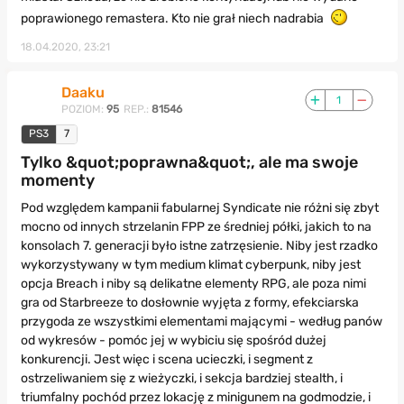
poprawionego remastera. Kto nie grał niech nadrabia
18.04.2020, 23:21
Daaku
1
POZIOM:
95
REP.:
81546
PS3
7
Tylko &quot;poprawna&quot;, ale ma swoje
momenty
Pod względem kampanii fabularnej Syndicate nie różni się zbyt
mocno od innych strzelanin FPP ze średniej półki, jakich to na
konsolach 7. generacji było istne zatrzęsienie. Niby jest rzadko
wykorzystywany w tym medium klimat cyberpunk, niby jest
opcja Breach i niby są delikatne elementy RPG, ale poza nimi
gra od Starbreeze to dosłownie wyjęta z formy, efekciarska
przygoda ze wszystkimi elementami mającymi - według panów
od wykresów - pomóc jej w wybiciu się spośród dużej
konkurencji. Jest więc i scena ucieczki, i segment z
ostrzeliwaniem się z wieżyczki, i sekcja bardziej stealth, i
triumfalny pochód przez lokację z minigunem na godmodzie, i