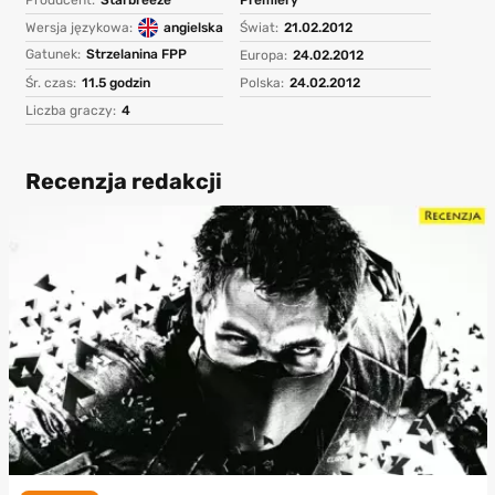
Wersja językowa:
angielska
Świat:
21.02.2012
Gatunek:
Strzelanina FPP
Europa:
24.02.2012
Śr. czas:
11.5 godzin
Polska:
24.02.2012
Liczba graczy:
4
Recenzja redakcji