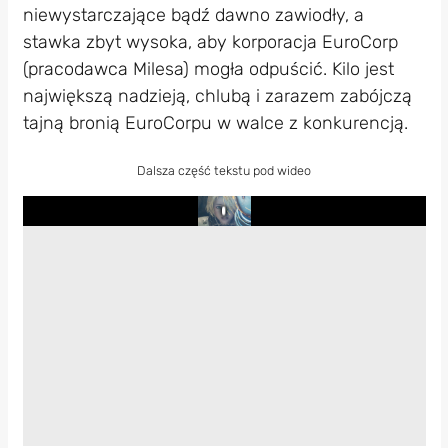
niewystarczające bądź dawno zawiodły, a
stawka zbyt wysoka, aby korporacja EuroCorp
(pracodawca Milesa) mogła odpuścić. Kilo jest
największą nadzieją, chlubą i zarazem zabójczą
tajną bronią EuroCorpu w walce z konkurencją.
Dalsza część tekstu pod wideo
Play