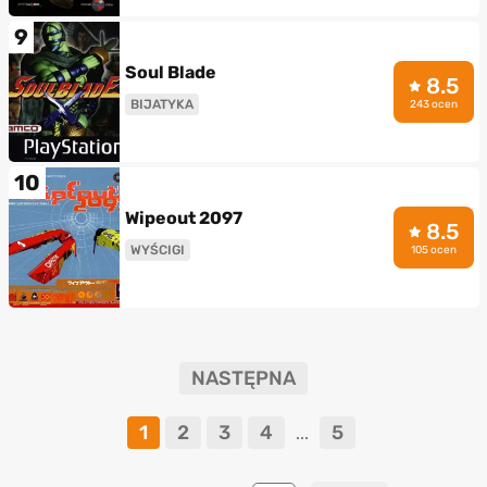
9
Soul Blade
8.5
BIJATYKA
243 ocen
10
Wipeout 2097
8.5
WYŚCIGI
105 ocen
NASTĘPNA
1
2
3
4
5
...