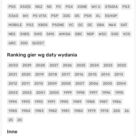
PS5
XSX|S
NS2
NS
PC
PS4
XONE
WII U
STADIA
PS3
X360
WII
PS VITA
PSP
3DS
DS
PSN
XL
ESHOP
MOBILE
PS2
XBOX
PSONE
VC
GC
DC
GBA
N64
SAT
NES
SNES
SMD
SMS
AMIGA
GBC
NGP
WSC
SGG
VCS
ARC
3DO
QUEST
Ranking gier wg daty wydania
2030
2029
2028
2027
2026
2025
2024
2023
2022
2021
2020
2019
2018
2017
2016
2015
2014
2013
2012
2011
2010
2009
2008
2007
2006
2005
2004
2003
2002
2001
2000
1999
1998
1997
1996
1995
1994
1993
1992
1991
1990
1989
1988
1987
1986
1985
1984
1983
1982
1981
1980
1979
1978
205
26
25
20
Inne