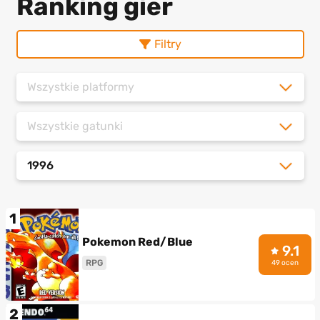
Ranking gier
Filtry
Wszystkie platformy
Wszystkie gatunki
1996
1
Pokemon Red/Blue
9.1
RPG
49 ocen
2