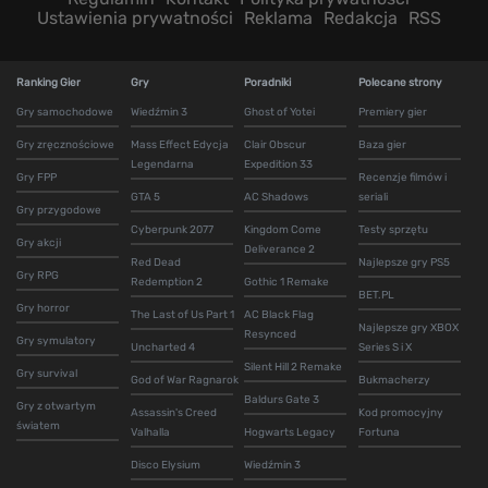
Ustawienia prywatności
Reklama
Redakcja
RSS
Ranking Gier
Gry
Poradniki
Polecane strony
Gry samochodowe
Wiedźmin 3
Ghost of Yotei
Premiery gier
Gry zręcznościowe
Mass Effect Edycja
Clair Obscur
Baza gier
Legendarna
Expedition 33
Gry FPP
Recenzje filmów i
GTA 5
AC Shadows
seriali
Gry przygodowe
Cyberpunk 2077
Kingdom Come
Testy sprzętu
Gry akcji
Deliverance 2
Red Dead
Najlepsze gry PS5
Gry RPG
Redemption 2
Gothic 1 Remake
BET.PL
Gry horror
The Last of Us Part 1
AC Black Flag
Najlepsze gry XBOX
Resynced
Gry symulatory
Uncharted 4
Series S i X
Silent Hill 2 Remake
Gry survival
God of War Ragnarok
Bukmacherzy
Baldurs Gate 3
Gry z otwartym
Assassin's Creed
Kod promocyjny
światem
Valhalla
Hogwarts Legacy
Fortuna
Disco Elysium
Wiedźmin 3