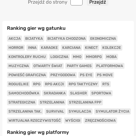
Przejdź do strony
Ranking gier wg gatunku
AKCJA
BIJATYKA
BIJATYKA CHODZONA
EKONOMICZNA
HORROR
INNA
KARAOKE
KARCIANA
KINECT
KOLEKCJE
KONTROLERY RUCHU
LOGICZNA
MMO
MMORPG
MOBA
MUZYCZNA
OTWARTY ŚWIAT
PARTY GAMES
PLATFORMOWA
POWIEŚĆ GRAFICZNA
PRZYGODOWA
PS EYE
PS MOVE
ROGUELIKE
RPG
RPG AKCJI
RPG TAKTYCZNY
RTS
SAMOCHODÓWKA
SKRADANKA
SLASHER
SPORTOWA
STRATEGICZNA
STRZELANINA
STRZELANINA FPP
STRZELANINA TAK.
SURVIVAL
SYMULACJA
SYMULATOR ŻYCIA
WIRTUALNA RZECZYWISTOŚĆ
WYŚCIGI
ZRĘCZNOŚCIOWA
Ranking gier wg platformy