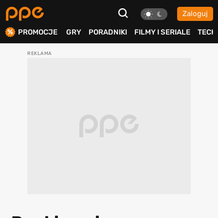
Zaloguj
ierdź
PROMOCJE
GRY
PORADNIKI
FILMY I SERIALE
TECH