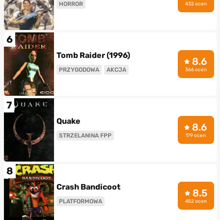
HORROR
432 ocen
6
Tomb Raider (1996)
8.6
PRZYGODOWA
AKCJA
366 ocen
7
Quake
8.6
STRZELANINA FPP
179 ocen
8
Crash Bandicoot
8.5
PLATFORMOWA
452 ocen