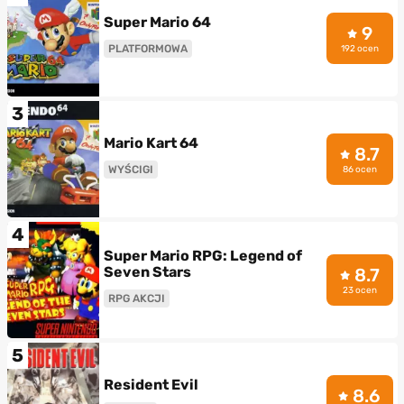
Super Mario 64
9
PLATFORMOWA
192 ocen
3
Mario Kart 64
8.7
WYŚCIGI
86 ocen
4
Super Mario RPG: Legend of
Seven Stars
8.7
23 ocen
RPG AKCJI
5
Resident Evil
8.6