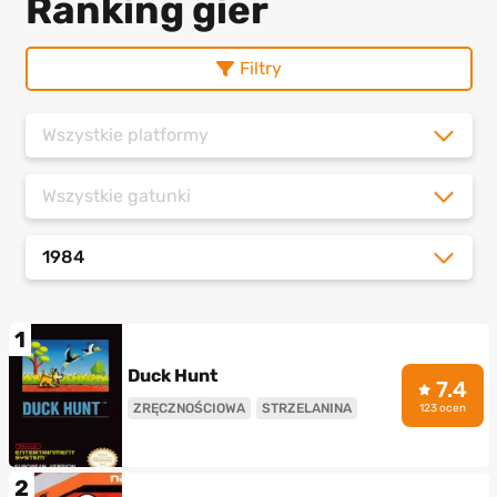
Ranking gier
Filtry
Wszystkie platformy
Wszystkie gatunki
1984
1
Duck Hunt
7.4
ZRĘCZNOŚCIOWA
STRZELANINA
123 ocen
2