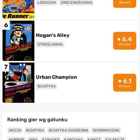
LOGICZNA
ZRĘCZNOŚCIOWA
38 ocen
6
Hogan's Alley
6.4
STRZELANINA
33 ocen
7
Urban Champion
6.1
BIJATYKA
51 ocen
Ranking gier wg gatunku
AKCJA
BIJATYKA
BIJATYKA CHODZONA
EKONOMICZNA
HORROR
INNA
KARAOKE
KARCIANA
KINECT
KOLEKCJE