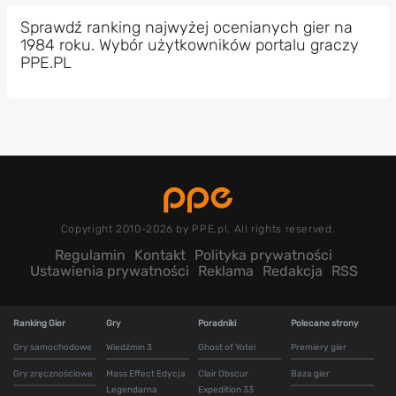
Sprawdź ranking najwyżej ocenianych gier na
1984 roku. Wybór użytkowników portalu graczy
PPE.PL
Copyright 2010-2026 by PPE.pl. All rights reserved.
Regulamin
Kontakt
Polityka prywatności
Ustawienia prywatności
Reklama
Redakcja
RSS
Ranking Gier
Gry
Poradniki
Polecane strony
Gry samochodowe
Wiedźmin 3
Ghost of Yotei
Premiery gier
Gry zręcznościowe
Mass Effect Edycja
Clair Obscur
Baza gier
Legendarna
Expedition 33