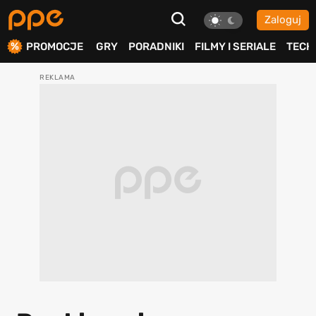
Zaloguj
ierdź
PROMOCJE
GRY
PORADNIKI
FILMY I SERIALE
TECH