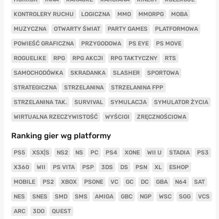
KONTROLERY RUCHU
LOGICZNA
MMO
MMORPG
MOBA
MUZYCZNA
OTWARTY ŚWIAT
PARTY GAMES
PLATFORMOWA
POWIEŚĆ GRAFICZNA
PRZYGODOWA
PS EYE
PS MOVE
ROGUELIKE
RPG
RPG AKCJI
RPG TAKTYCZNY
RTS
SAMOCHODÓWKA
SKRADANKA
SLASHER
SPORTOWA
STRATEGICZNA
STRZELANINA
STRZELANINA FPP
STRZELANINA TAK.
SURVIVAL
SYMULACJA
SYMULATOR ŻYCIA
WIRTUALNA RZECZYWISTOŚĆ
WYŚCIGI
ZRĘCZNOŚCIOWA
Ranking gier wg platformy
PS5
XSX|S
NS2
NS
PC
PS4
XONE
WII U
STADIA
PS3
X360
WII
PS VITA
PSP
3DS
DS
PSN
XL
ESHOP
MOBILE
PS2
XBOX
PSONE
VC
GC
DC
GBA
N64
SAT
NES
SNES
SMD
SMS
AMIGA
GBC
NGP
WSC
SGG
VCS
ARC
3DO
QUEST