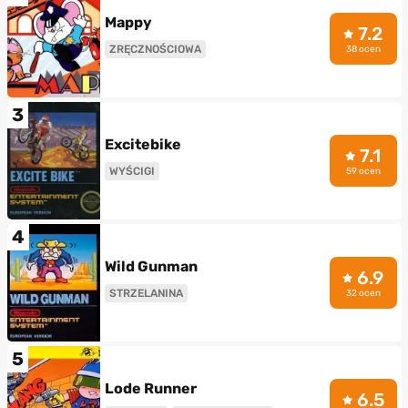
Mappy
7.2
ZRĘCZNOŚCIOWA
38 ocen
3
Excitebike
7.1
WYŚCIGI
59 ocen
4
Wild Gunman
6.9
STRZELANINA
32 ocen
5
Lode Runner
6.5