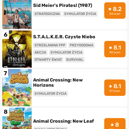
Sid Meier's Pirates! (1987)
8.2
STRATEGICZNA
SYMULATOR ŻYCIA
34 ocen
6
S.T.A.L.K.E.R. Czyste Niebo
STRZELANINA FPP
PRZYGODOWA
8.1
AKCJA
SYMULATOR ŻYCIA
40 ocen
OTWARTY ŚWIAT
SURVIVAL
7
Animal Crossing: New
Horizons
8.1
37 ocen
SYMULATOR ŻYCIA
8
Animal Crossing: New Leaf
8