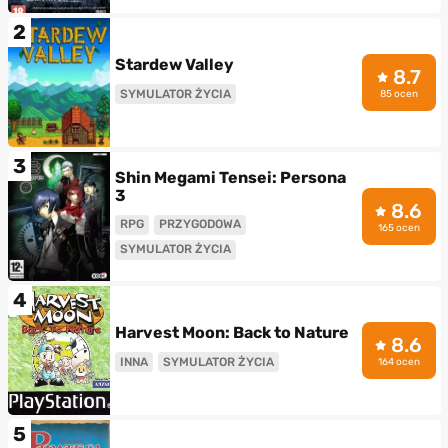
2
Stardew Valley
8.7
SYMULATOR ŻYCIA
85 ocen
3
Shin Megami Tensei: Persona
3
8.6
RPG
PRZYGODOWA
165 ocen
SYMULATOR ŻYCIA
4
Harvest Moon: Back to Nature
8.6
INNA
SYMULATOR ŻYCIA
164 ocen
5