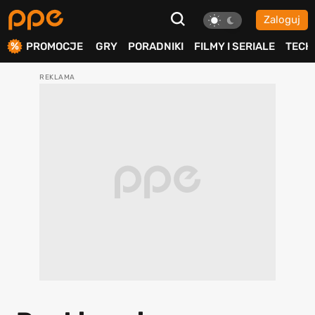
Zaloguj
ierdź
PROMOCJE
GRY
PORADNIKI
FILMY I SERIALE
TECH