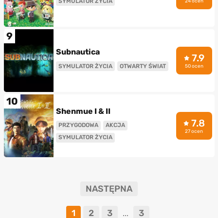
SYMULATOR ŻYCIA
24 ocen
9
Subnautica
7.9
SYMULATOR ŻYCIA
OTWARTY ŚWIAT
50 ocen
10
Shenmue I & II
7.8
PRZYGODOWA
AKCJA
27 ocen
SYMULATOR ŻYCIA
NASTĘPNA
1
2
3
3
...