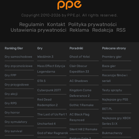
Copyright 2010-2026 by PPE.pl. All rights reserved.
Regulamin
Kontakt
Polityka prywatności
Ustawienia prywatności
Reklama
Redakcja
RSS
Ranking Gier
Gry
Poradniki
Polecane strony
Gry samochodowe
Wiedźmin 3
Ghost of Yotei
Premiery gier
Gry zręcznościowe
Mass Effect Edycja
Clair Obscur
Baza gier
Legendarna
Expedition 33
Gry FPP
Recenzje filmów i
GTA 5
AC Shadows
seriali
Gry przygodowe
Cyberpunk 2077
Kingdom Come
Testy sprzętu
Gry akcji
Deliverance 2
Red Dead
Najlepsze gry PS5
Gry RPG
Redemption 2
Gothic 1 Remake
BET.PL
Gry horror
The Last of Us Part 1
AC Black Flag
Najlepsze gry XBOX
Resynced
Gry symulatory
Uncharted 4
Series S i X
Silent Hill 2 Remake
Gry survival
God of War Ragnarok
Bukmacherzy
Baldurs Gate 3