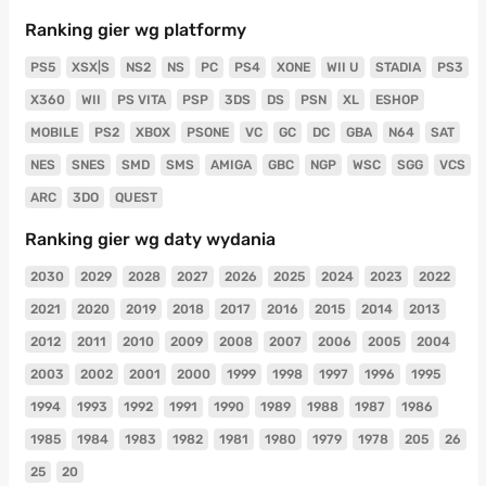
Ranking gier wg platformy
PS5
XSX|S
NS2
NS
PC
PS4
XONE
WII U
STADIA
PS3
X360
WII
PS VITA
PSP
3DS
DS
PSN
XL
ESHOP
MOBILE
PS2
XBOX
PSONE
VC
GC
DC
GBA
N64
SAT
NES
SNES
SMD
SMS
AMIGA
GBC
NGP
WSC
SGG
VCS
ARC
3DO
QUEST
Ranking gier wg daty wydania
2030
2029
2028
2027
2026
2025
2024
2023
2022
2021
2020
2019
2018
2017
2016
2015
2014
2013
2012
2011
2010
2009
2008
2007
2006
2005
2004
2003
2002
2001
2000
1999
1998
1997
1996
1995
1994
1993
1992
1991
1990
1989
1988
1987
1986
1985
1984
1983
1982
1981
1980
1979
1978
205
26
25
20