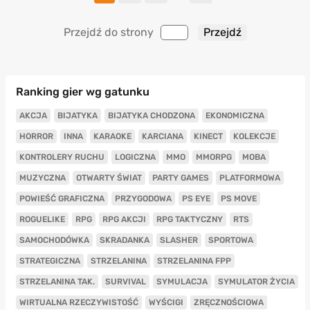
Przejdź do strony
Ranking gier wg gatunku
AKCJA
BIJATYKA
BIJATYKA CHODZONA
EKONOMICZNA
HORROR
INNA
KARAOKE
KARCIANA
KINECT
KOLEKCJE
KONTROLERY RUCHU
LOGICZNA
MMO
MMORPG
MOBA
MUZYCZNA
OTWARTY ŚWIAT
PARTY GAMES
PLATFORMOWA
POWIEŚĆ GRAFICZNA
PRZYGODOWA
PS EYE
PS MOVE
ROGUELIKE
RPG
RPG AKCJI
RPG TAKTYCZNY
RTS
SAMOCHODÓWKA
SKRADANKA
SLASHER
SPORTOWA
STRATEGICZNA
STRZELANINA
STRZELANINA FPP
STRZELANINA TAK.
SURVIVAL
SYMULACJA
SYMULATOR ŻYCIA
WIRTUALNA RZECZYWISTOŚĆ
WYŚCIGI
ZRĘCZNOŚCIOWA