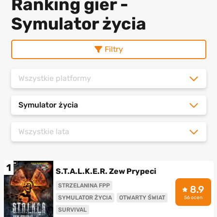
Ranking gier -
Symulator życia
Filtry
Wszystkie platformy
Symulator życia
Wszystkie lata
1
S.T.A.L.K.E.R. Zew Prypeci
STRZELANINA FPP
8.9
SYMULATOR ŻYCIA
OTWARTY ŚWIAT
56 ocen
SURVIVAL