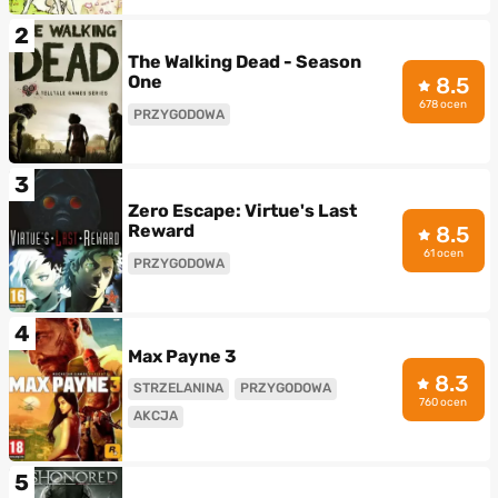
2
The Walking Dead - Season
One
8.5
678 ocen
PRZYGODOWA
3
Zero Escape: Virtue's Last
Reward
8.5
61 ocen
PRZYGODOWA
4
Max Payne 3
8.3
STRZELANINA
PRZYGODOWA
760 ocen
AKCJA
5