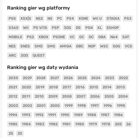
Ranking gier wg platformy
PS5
XSX|S
NS2
NS
PC
PS4
XONE
WII U
STADIA
PS3
X360
WII
PS VITA
PSP
3DS
DS
PSN
XL
ESHOP
MOBILE
PS2
XBOX
PSONE
VC
GC
DC
GBA
N64
SAT
NES
SNES
SMD
SMS
AMIGA
GBC
NGP
WSC
SGG
VCS
ARC
3DO
QUEST
Ranking gier wg daty wydania
2030
2029
2028
2027
2026
2025
2024
2023
2022
2021
2020
2019
2018
2017
2016
2015
2014
2013
2012
2011
2010
2009
2008
2007
2006
2005
2004
2003
2002
2001
2000
1999
1998
1997
1996
1995
1994
1993
1992
1991
1990
1989
1988
1987
1986
1985
1984
1983
1982
1981
1980
1979
1978
205
26
25
20