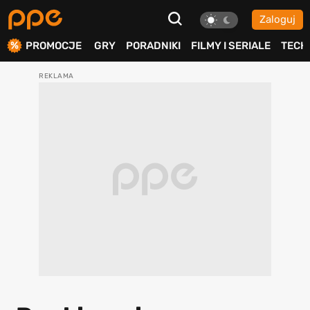
Zaloguj
ierdź
PROMOCJE
GRY
PORADNIKI
FILMY I SERIALE
TECH