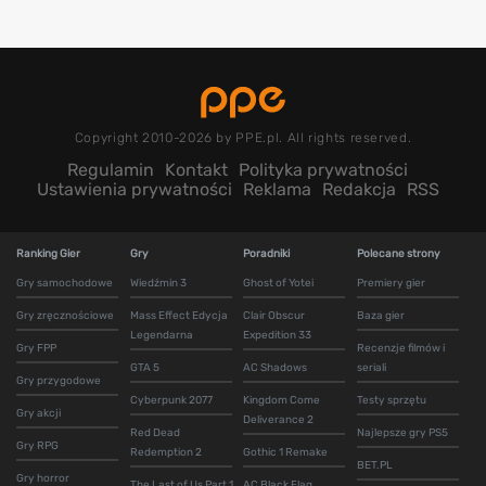
Copyright 2010-2026 by PPE.pl. All rights reserved.
Regulamin
Kontakt
Polityka prywatności
Ustawienia prywatności
Reklama
Redakcja
RSS
Ranking Gier
Gry
Poradniki
Polecane strony
Gry samochodowe
Wiedźmin 3
Ghost of Yotei
Premiery gier
Gry zręcznościowe
Mass Effect Edycja
Clair Obscur
Baza gier
Legendarna
Expedition 33
Gry FPP
Recenzje filmów i
GTA 5
AC Shadows
seriali
Gry przygodowe
Cyberpunk 2077
Kingdom Come
Testy sprzętu
Gry akcji
Deliverance 2
Red Dead
Najlepsze gry PS5
Gry RPG
Redemption 2
Gothic 1 Remake
BET.PL
Gry horror
The Last of Us Part 1
AC Black Flag