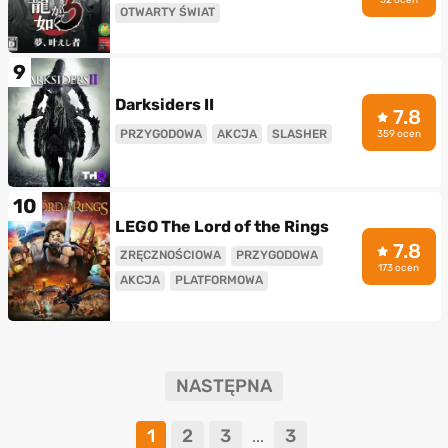
OTWARTY ŚWIAT
9
Darksiders II
7.8
PRZYGODOWA
AKCJA
SLASHER
359 ocen
10
LEGO The Lord of the Rings
7.8
ZRĘCZNOŚCIOWA
PRZYGODOWA
173 ocen
AKCJA
PLATFORMOWA
NASTĘPNA
1
2
3
3
...