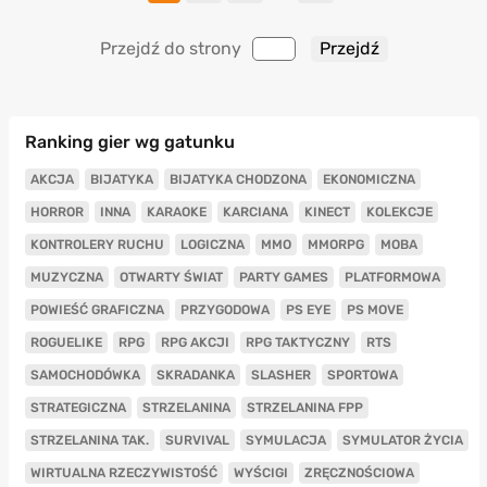
Przejdź do strony
Ranking gier wg gatunku
AKCJA
BIJATYKA
BIJATYKA CHODZONA
EKONOMICZNA
HORROR
INNA
KARAOKE
KARCIANA
KINECT
KOLEKCJE
KONTROLERY RUCHU
LOGICZNA
MMO
MMORPG
MOBA
MUZYCZNA
OTWARTY ŚWIAT
PARTY GAMES
PLATFORMOWA
POWIEŚĆ GRAFICZNA
PRZYGODOWA
PS EYE
PS MOVE
ROGUELIKE
RPG
RPG AKCJI
RPG TAKTYCZNY
RTS
SAMOCHODÓWKA
SKRADANKA
SLASHER
SPORTOWA
STRATEGICZNA
STRZELANINA
STRZELANINA FPP
STRZELANINA TAK.
SURVIVAL
SYMULACJA
SYMULATOR ŻYCIA
WIRTUALNA RZECZYWISTOŚĆ
WYŚCIGI
ZRĘCZNOŚCIOWA