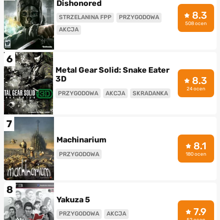
Dishonored
8.3
STRZELANINA FPP
PRZYGODOWA
508 ocen
AKCJA
6
Metal Gear Solid: Snake Eater
3D
8.3
24 ocen
PRZYGODOWA
AKCJA
SKRADANKA
7
Machinarium
8.1
PRZYGODOWA
180 ocen
8
Yakuza 5
7.9
PRZYGODOWA
AKCJA
52 ocen