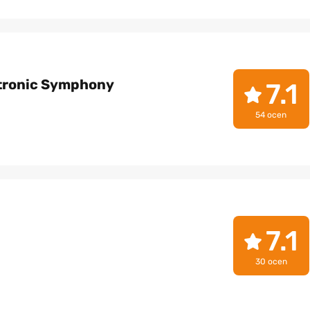
tronic Symphony
7.1
54 ocen
7.1
30 ocen