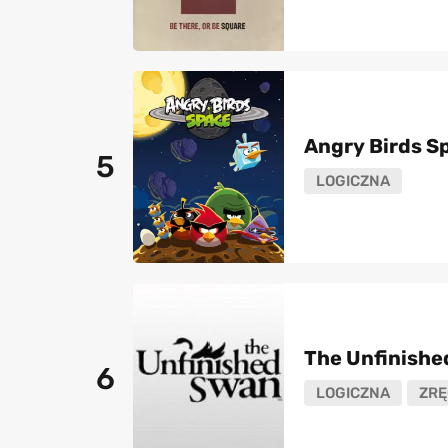
Angry Birds S
5
LOGICZNA
The Unfinishe
6
LOGICZNA
ZRĘ