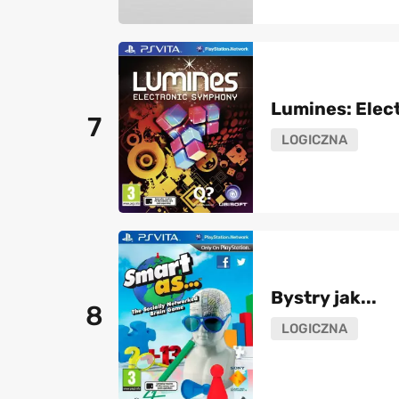
Lumines: Elec
7
LOGICZNA
Bystry jak...
8
LOGICZNA