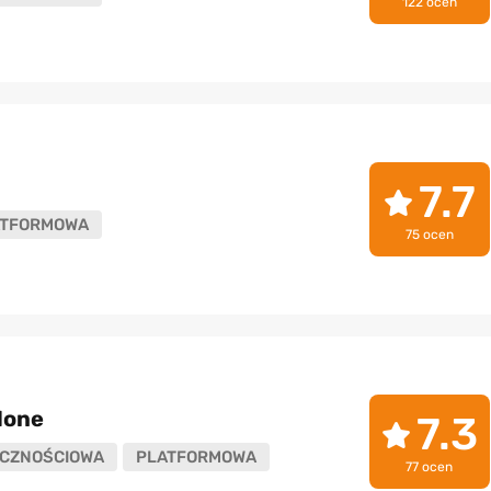
122 ocen
7.7
ATFORMOWA
75 ocen
lone
7.3
CZNOŚCIOWA
PLATFORMOWA
77 ocen