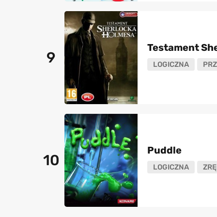
Testament Sh
9
LOGICZNA
PR
Puddle
10
LOGICZNA
ZRĘ