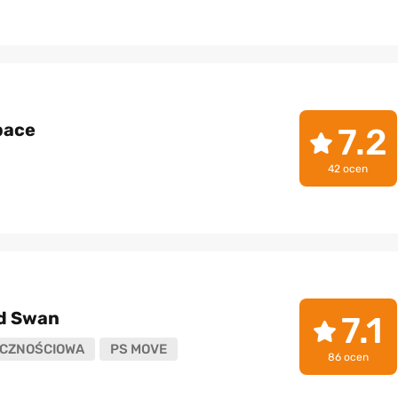
pace
7.2
42 ocen
d Swan
7.1
CZNOŚCIOWA
PS MOVE
86 ocen