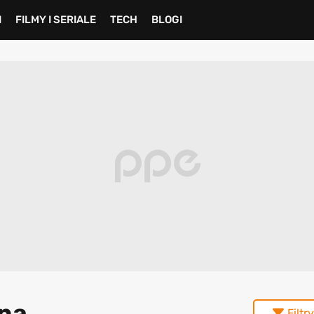
I
FILMY I SERIALE
TECH
BLOGI
zna
Filtry