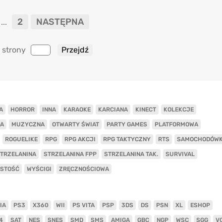
2
NASTĘPNA
...
 strony
A
HORROR
INNA
KARAOKE
KARCIANA
KINECT
KOLEKCJE
A
MUZYCZNA
OTWARTY ŚWIAT
PARTY GAMES
PLATFORMOWA
ROGUELIKE
RPG
RPG AKCJI
RPG TAKTYCZNY
RTS
SAMOCHODÓW
TRZELANINA
STRZELANINA FPP
STRZELANINA TAK.
SURVIVAL
ISTOŚĆ
WYŚCIGI
ZRĘCZNOŚCIOWA
IA
PS3
X360
WII
PS VITA
PSP
3DS
DS
PSN
XL
ESHOP
4
SAT
NES
SNES
SMD
SMS
AMIGA
GBC
NGP
WSC
SGG
V