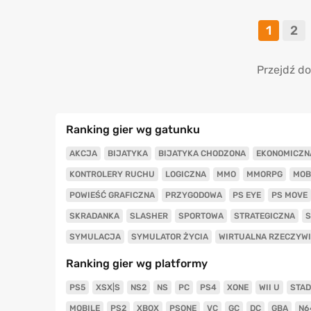
1
2
Przejdź do
Ranking gier wg gatunku
AKCJA
BIJATYKA
BIJATYKA CHODZONA
EKONOMICZN
KONTROLERY RUCHU
LOGICZNA
MMO
MMORPG
MOB
POWIEŚĆ GRAFICZNA
PRZYGODOWA
PS EYE
PS MOVE
SKRADANKA
SLASHER
SPORTOWA
STRATEGICZNA
S
SYMULACJA
SYMULATOR ŻYCIA
WIRTUALNA RZECZYW
Ranking gier wg platformy
PS5
XSX|S
NS2
NS
PC
PS4
XONE
WII U
STAD
MOBILE
PS2
XBOX
PSONE
VC
GC
DC
GBA
N6