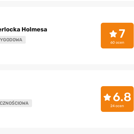
erlocka Holmesa
7
ZYGODOWA
60 ocen
6.8
CZNOŚCIOWA
24 ocen