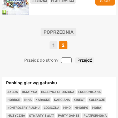
LOGICZNA
PLATFORMOWA
20 ocen
POPRZEDNIA
1
2
Przejdź do strony
Ranking gier wg gatunku
AKCJA
BIJATYKA
BIJATYKA CHODZONA
EKONOMICZNA
HORROR
INNA
KARAOKE
KARCIANA
KINECT
KOLEKCJE
KONTROLERY RUCHU
LOGICZNA
MMO
MMORPG
MOBA
MUZYCZNA
OTWARTY ŚWIAT
PARTY GAMES
PLATFORMOWA