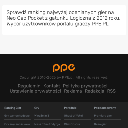
Sprawdź ranking najwyżej ocenianych gier na
Neo Geo Pocket z gatunku Logiczna z 2012 roku.
Wybór użytkowników portalu graczy PPE.PL
Copyright 2010-2026 by PPE.pl. All rights reserved.
Regulamin
Kontakt
Polityka prywatności
Ustawienia prywatności
Reklama
Redakcja
RSS
Ranking Gier
Gry
Poradniki
Polecane strony
Gry samochodowe
Wiedźmin 3
Ghost of Yotei
Premiery gier
Gry zręcznościowe
Mass Effect Edycja
Clair Obscur
Baza gier