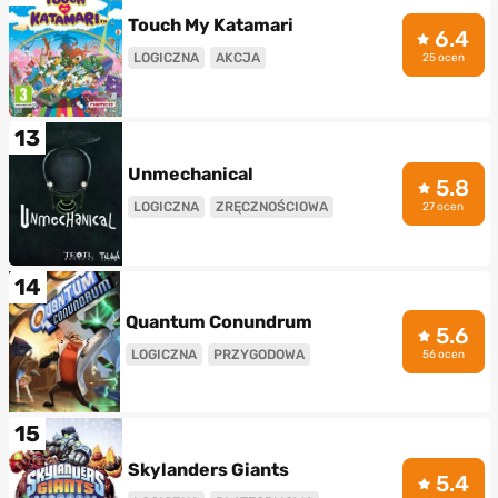
Touch My Katamari
6.4
LOGICZNA
AKCJA
25 ocen
13
Unmechanical
5.8
LOGICZNA
ZRĘCZNOŚCIOWA
27 ocen
14
Quantum Conundrum
5.6
LOGICZNA
PRZYGODOWA
56 ocen
15
Skylanders Giants
5.4