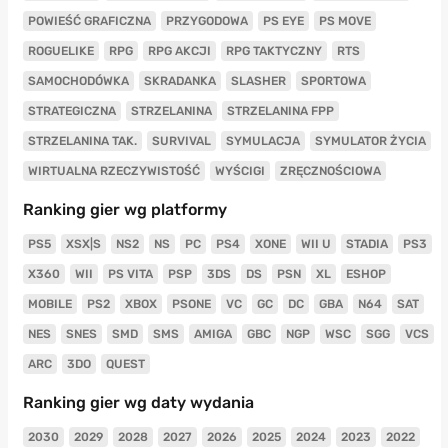
POWIEŚĆ GRAFICZNA
PRZYGODOWA
PS EYE
PS MOVE
ROGUELIKE
RPG
RPG AKCJI
RPG TAKTYCZNY
RTS
SAMOCHODÓWKA
SKRADANKA
SLASHER
SPORTOWA
STRATEGICZNA
STRZELANINA
STRZELANINA FPP
STRZELANINA TAK.
SURVIVAL
SYMULACJA
SYMULATOR ŻYCIA
WIRTUALNA RZECZYWISTOŚĆ
WYŚCIGI
ZRĘCZNOŚCIOWA
Ranking gier wg platformy
PS5
XSX|S
NS2
NS
PC
PS4
XONE
WII U
STADIA
PS3
X360
WII
PS VITA
PSP
3DS
DS
PSN
XL
ESHOP
MOBILE
PS2
XBOX
PSONE
VC
GC
DC
GBA
N64
SAT
NES
SNES
SMD
SMS
AMIGA
GBC
NGP
WSC
SGG
VCS
ARC
3DO
QUEST
Ranking gier wg daty wydania
2030
2029
2028
2027
2026
2025
2024
2023
2022