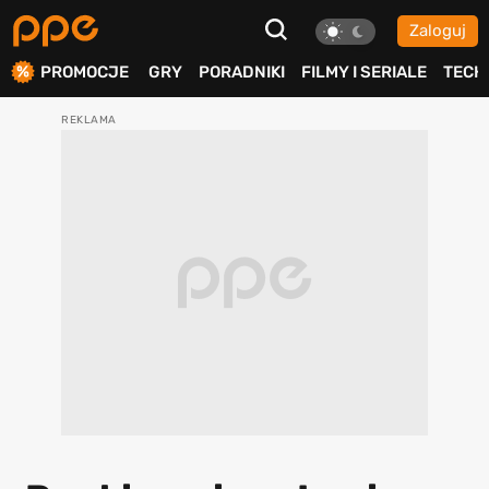
Zaloguj
ierdź
PROMOCJE
GRY
PORADNIKI
FILMY I SERIALE
TECH