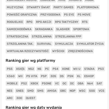
MUZYCZNA
OTWARTY ŚWIAT
PARTY GAMES
PLATFORMOWA
POWIEŚĆ GRAFICZNA
PRZYGODOWA
PS EYE
PS MOVE
ROGUELIKE
RPG
RPG AKCJI
RPG TAKTYCZNY
RTS
SAMOCHODÓWKA
SKRADANKA
SLASHER
SPORTOWA
STRATEGICZNA
STRZELANINA
STRZELANINA FPP
STRZELANINA TAK.
SURVIVAL
SYMULACJA
SYMULATOR ŻYCIA
WIRTUALNA RZECZYWISTOŚĆ
WYŚCIGI
ZRĘCZNOŚCIOWA
Ranking gier wg platformy
PS5
XSX|S
NS2
NS
PC
PS4
XONE
WII U
STADIA
PS3
X360
WII
PS VITA
PSP
3DS
DS
PSN
XL
ESHOP
MOBILE
PS2
XBOX
PSONE
VC
GC
DC
GBA
N64
SAT
NES
SNES
SMD
SMS
AMIGA
GBC
NGP
WSC
SGG
VCS
ARC
3DO
QUEST
Ranking gier wg daty wydania