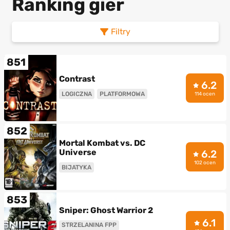
Ranking gier
Filtry
851
Contrast
6.2
LOGICZNA
PLATFORMOWA
114 ocen
852
Mortal Kombat vs. DC
Universe
6.2
102 ocen
BIJATYKA
853
Sniper: Ghost Warrior 2
6.1
STRZELANINA FPP