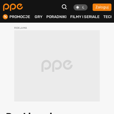
Zaloguj
ierdź
PROMOCJE
GRY
PORADNIKI
FILMY I SERIALE
TECH