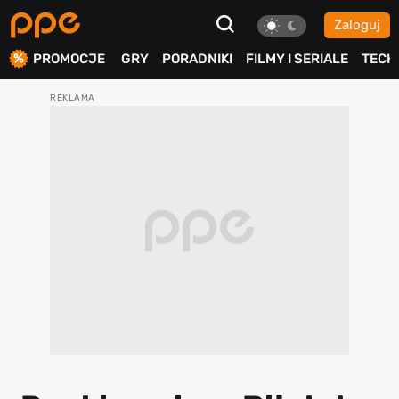
Zaloguj
ierdź
PROMOCJE
GRY
PORADNIKI
FILMY I SERIALE
TECH