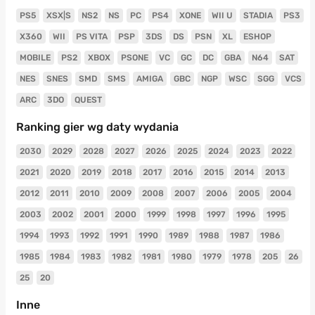
PS5
XSX|S
NS2
NS
PC
PS4
XONE
WII U
STADIA
PS3
X360
WII
PS VITA
PSP
3DS
DS
PSN
XL
ESHOP
MOBILE
PS2
XBOX
PSONE
VC
GC
DC
GBA
N64
SAT
NES
SNES
SMD
SMS
AMIGA
GBC
NGP
WSC
SGG
VCS
ARC
3DO
QUEST
Ranking gier wg daty wydania
2030
2029
2028
2027
2026
2025
2024
2023
2022
2021
2020
2019
2018
2017
2016
2015
2014
2013
2012
2011
2010
2009
2008
2007
2006
2005
2004
2003
2002
2001
2000
1999
1998
1997
1996
1995
1994
1993
1992
1991
1990
1989
1988
1987
1986
1985
1984
1983
1982
1981
1980
1979
1978
205
26
25
20
Inne