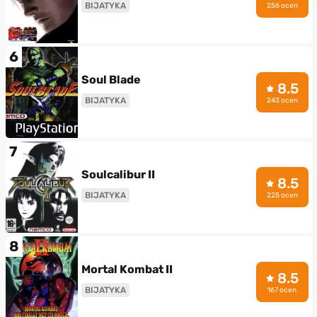
BIJATYKA
256 ocen
6
Soul Blade
8.5
BIJATYKA
243 ocen
7
Soulcalibur II
8.5
BIJATYKA
225 ocen
8
Mortal Kombat II
8.5
BIJATYKA
167 ocen