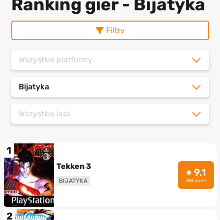
Ranking gier - Bijatyka
Filtry
Wszystkie platformy
Bijatyka
Wszystkie lata
1
Tekken 3
9.1
BIJATYKA
784 ocen
2