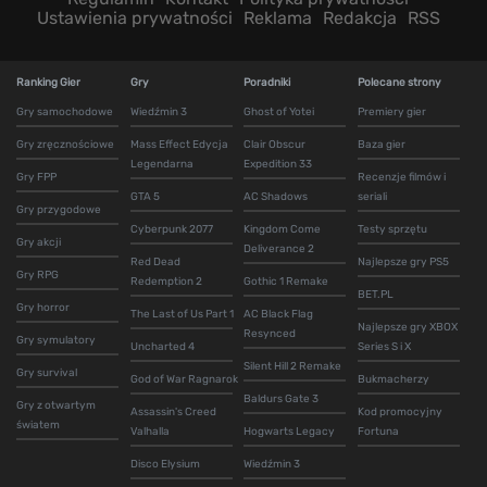
Ustawienia prywatności
Reklama
Redakcja
RSS
Ranking Gier
Gry
Poradniki
Polecane strony
Gry samochodowe
Wiedźmin 3
Ghost of Yotei
Premiery gier
Gry zręcznościowe
Mass Effect Edycja
Clair Obscur
Baza gier
Legendarna
Expedition 33
Gry FPP
Recenzje filmów i
GTA 5
AC Shadows
seriali
Gry przygodowe
Cyberpunk 2077
Kingdom Come
Testy sprzętu
Gry akcji
Deliverance 2
Red Dead
Najlepsze gry PS5
Gry RPG
Redemption 2
Gothic 1 Remake
BET.PL
Gry horror
The Last of Us Part 1
AC Black Flag
Najlepsze gry XBOX
Resynced
Gry symulatory
Uncharted 4
Series S i X
Silent Hill 2 Remake
Gry survival
God of War Ragnarok
Bukmacherzy
Baldurs Gate 3
Gry z otwartym
Assassin's Creed
Kod promocyjny
światem
Valhalla
Hogwarts Legacy
Fortuna
Disco Elysium
Wiedźmin 3