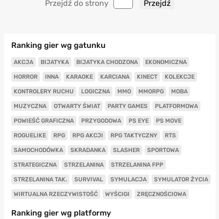
Przejdź do strony
Ranking gier wg gatunku
AKCJA
BIJATYKA
BIJATYKA CHODZONA
EKONOMICZNA
HORROR
INNA
KARAOKE
KARCIANA
KINECT
KOLEKCJE
KONTROLERY RUCHU
LOGICZNA
MMO
MMORPG
MOBA
MUZYCZNA
OTWARTY ŚWIAT
PARTY GAMES
PLATFORMOWA
POWIEŚĆ GRAFICZNA
PRZYGODOWA
PS EYE
PS MOVE
ROGUELIKE
RPG
RPG AKCJI
RPG TAKTYCZNY
RTS
SAMOCHODÓWKA
SKRADANKA
SLASHER
SPORTOWA
STRATEGICZNA
STRZELANINA
STRZELANINA FPP
STRZELANINA TAK.
SURVIVAL
SYMULACJA
SYMULATOR ŻYCIA
WIRTUALNA RZECZYWISTOŚĆ
WYŚCIGI
ZRĘCZNOŚCIOWA
Ranking gier wg platformy