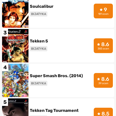
Soulcalibur
9
BIJATYKA
181 ocen
3
Tekken 5
8.6
BIJATYKA
383 ocen
4
Super Smash Bros. (2014)
8.6
BIJATYKA
39 ocen
5
Tekken Tag Tournament
8.5