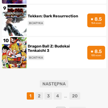
9
Tekken: Dark Resurrection
8.5
BIJATYKA
154 ocen
10
Dragon Ball Z: Budokai
Tenkaichi 3
8.5
105 ocen
BIJATYKA
NASTĘPNA
1
2
3
4
20
...