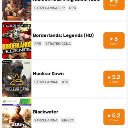
6
7 ocen
STRZELANINA FPP
RPG
Borderlands: Legends (HD)
6
RPG
STRATEGICZNA
1 ocen
Nuclear Dawn
5.2
STRZELANINA
RTS
5 ocen
Blackwater
5.2
STRZELANINA
KINECT
6 ocen