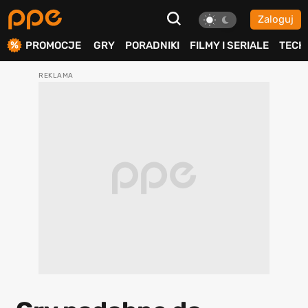
Zaloguj
ierdź
PROMOCJE
GRY
PORADNIKI
FILMY I SERIALE
TECH