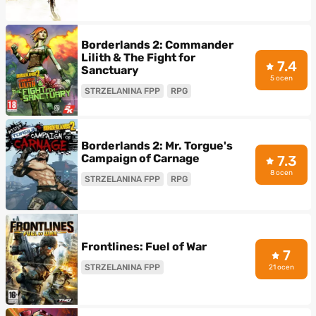
Borderlands 2: Commander
Lilith & The Fight for
7.4
Sanctuary
5 ocen
STRZELANINA FPP
RPG
Borderlands 2: Mr. Torgue's
Campaign of Carnage
7.3
8 ocen
STRZELANINA FPP
RPG
Frontlines: Fuel of War
7
STRZELANINA FPP
21 ocen