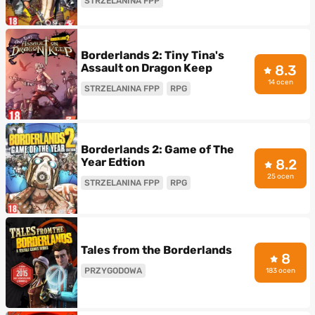
STRZELANINA FPP
Borderlands 2: Tiny Tina's
Assault on Dragon Keep
8.3
14 ocen
STRZELANINA FPP
RPG
Borderlands 2: Game of The
Year Edtion
8.2
25 ocen
STRZELANINA FPP
RPG
Tales from the Borderlands
8
PRZYGODOWA
183 ocen