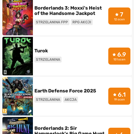
Borderlands 3: Moxxi's Heist
of the Handsome Jackpot
7
12 ocen
STRZELANINA FPP
RPG AKCJI
Turok
6.9
STRZELANINA
151 ocen
Earth Defense Force 2025
6.1
STRZELANINA
AKCJA
19 ocen
Borderlands 2: Sir
Hammerlock's Big Game Hunt