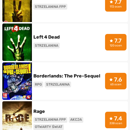
7.7
STRZELANINA FPP
172 ocen
Left 4 Dead
7.7
STRZELANINA
120 ocen
Borderlands: The Pre-Sequel
7.6
RPG
STRZELANINA
65 ocen
Rage
7.4
STRZELANINA FPP
AKCJA
338 ocen
OTWARTY ŚWIAT