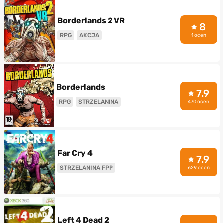
Borderlands 2 VR
8
RPG
AKCJA
1 ocen
Borderlands
7.9
RPG
STRZELANINA
470 ocen
Far Cry 4
7.9
STRZELANINA FPP
629 ocen
Left 4 Dead 2