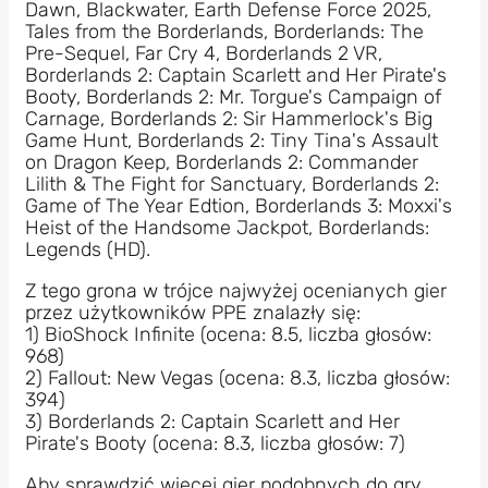
Dawn, Blackwater, Earth Defense Force 2025,
Tales from the Borderlands, Borderlands: The
Pre-Sequel, Far Cry 4, Borderlands 2 VR,
Borderlands 2: Captain Scarlett and Her Pirate's
Booty, Borderlands 2: Mr. Torgue's Campaign of
Carnage, Borderlands 2: Sir Hammerlock's Big
Game Hunt, Borderlands 2: Tiny Tina's Assault
on Dragon Keep, Borderlands 2: Commander
Lilith & The Fight for Sanctuary, Borderlands 2:
Game of The Year Edtion, Borderlands 3: Moxxi's
Heist of the Handsome Jackpot, Borderlands:
Legends (HD).
Z tego grona w trójce najwyżej ocenianych gier
przez użytkowników PPE znalazły się:
1) BioShock Infinite (ocena: 8.5, liczba głosów:
968)
2) Fallout: New Vegas (ocena: 8.3, liczba głosów:
394)
3) Borderlands 2: Captain Scarlett and Her
Pirate's Booty (ocena: 8.3, liczba głosów: 7)
Aby sprawdzić więcej gier podobnych do gry