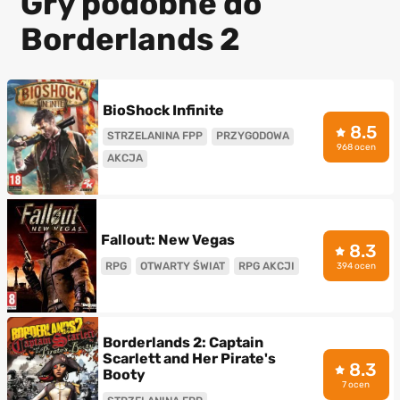
Gry podobne do
Borderlands 2
BioShock Infinite
8.5
STRZELANINA FPP
PRZYGODOWA
968 ocen
AKCJA
Fallout: New Vegas
8.3
RPG
OTWARTY ŚWIAT
RPG AKCJI
394 ocen
Borderlands 2: Captain
Scarlett and Her Pirate's
8.3
Booty
7 ocen