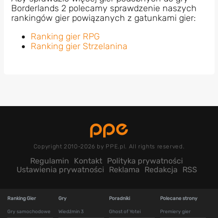
Borderlands 2 polecamy sprawdzenie naszych
rankingów gier powiązanych z gatunkami gier:
Ranking gier RPG
Ranking gier Strzelanina
Copyright 2010-2026 by PPE.pl. All rights reserved.
Regulamin
Kontakt
Polityka prywatności
Ustawienia prywatności
Reklama
Redakcja
RSS
Ranking Gier
Gry
Poradniki
Polecane strony
Gry samochodowe
Wiedźmin 3
Ghost of Yotei
Premiery gier