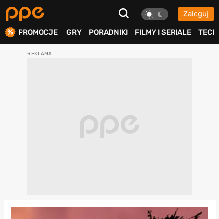
Zaloguj
ierdź
PROMOCJE
GRY
PORADNIKI
FILMY I SERIALE
TECH