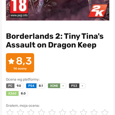
Borderlands 2: Tiny Tina's
Assault on Dragon Keep
8,3
14
oceny
Ocena wg platformy:
PC
9.0
PS4
8.1
XONE
-
PS3
-
X360
8.0
Grałem, moja ocena: