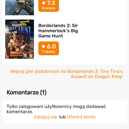
7.3
8 oceny
Borderlands 2: Sir
Hammerlock's Big
Game Hunt
6.0
7 oceny
Więcej gier podobnych do Borderlands 2: Tiny Tina's
Assault on Dragon Keep
Komentarze (
1
)
Tylko zalogowani użytkownicy mogą dodawać
komentarze.
Zaloguj się
lub
Utwórz konto