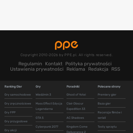
Copyright 2010-2026 by PPE.pl. All rights reserved.
Regulamin
Kontakt
Polityka prywatności
Ustawienia prywatności
Reklama
Redakcja
RSS
Ranking Gier
Gry
Poradniki
Polecane strony
Gry samochodowe
Wiedźmin 3
Ghost of Yotei
Premiery gier
Gry zręcznościowe
Mass Effect Edycja
Clair Obscur
Baza gier
Legendarna
Expedition 33
Gry FPP
Recenzje filmów i
GTA 5
AC Shadows
seriali
Gry przygodowe
Cyberpunk 2077
Kingdom Come
Testy sprzętu
Gry akcji
Deliverance 2