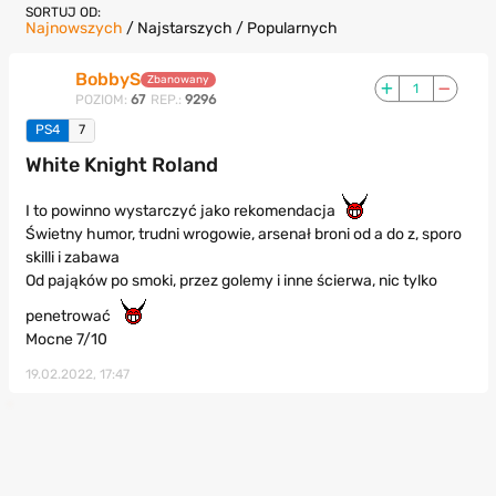
SORTUJ OD:
Najnowszych
/
Najstarszych
/
Popularnych
BobbyS
Zbanowany
1
POZIOM:
67
REP.:
9296
PS4
7
White Knight Roland
I to powinno wystarczyć jako rekomendacja
Świetny humor, trudni wrogowie, arsenał broni od a do z, sporo
skilli i zabawa
Od pająków po smoki, przez golemy i inne ścierwa, nic tylko
penetrować
Mocne 7/10
19.02.2022, 17:47