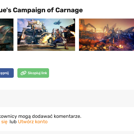
rgue's Campaign of Carnage
ępnij
Skopiuj link
tkownicy mogą dodawać komentarze.
 się
lub
Utwórz konto