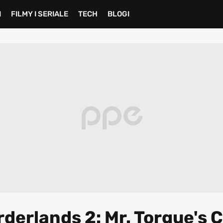
I
FILMY I SERIALE
TECH
BLOGI
rderlands 2: Mr. Torgue's